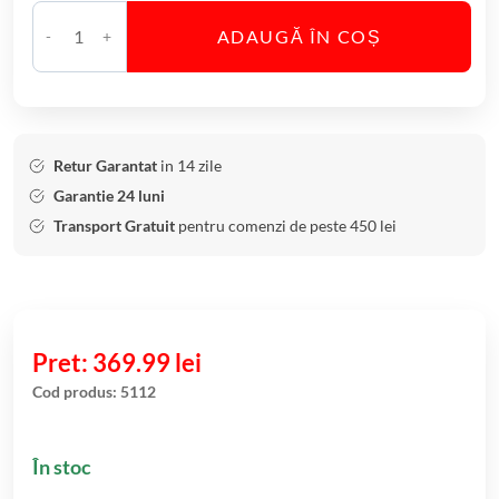
ADAUGĂ ÎN COȘ
C
a
n
t
i
Retur Garantat
in 14 zile
t
Garantie 24 luni
a
Transport Gratuit
pentru comenzi de peste 450 lei
t
e
V
a
z
369.99
lei
a
Cod produs:
5112
C
r
În stoc
i
s