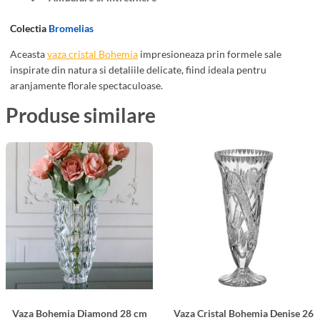
s
t
Colectia
Bromelias
3
a
0
l
Aceasta
vaza cristal Bohemia
impresioneaza prin formele sale
.
B
inspirate din natura si detaliile delicate, fiind ideala pentru
aranjamente florale spectaculoase.
5
o
c
h
Produse similare
m
e
m
i
a
B
r
o
m
e
l
i
Vaza Bohemia Diamond 28 cm
Vaza Cristal Bohemia Denise 26