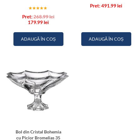
491.99
lei
Evaluat la
Prețul
268.99
lei
5.00
Prețul
inițial
179.99
lei
din 5
curent
a
este:
fost:
179.99 lei.
268.99 lei.
ADAUGĂ ÎN COȘ
ADAUGĂ ÎN COȘ
Bol din Cristal Bohemia
cu Picior Bromelias 35