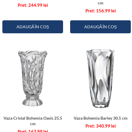
a
cm
244.99
lei
s
156.99
lei
3
0
ADAUGĂ ÎN COȘ
ADAUGĂ ÎN COȘ
.
5
c
m
Vaza Cristal Bohemia Oasis 25.5
Vaza Bohemia Barley 30.5 cm
cm
340.99
lei
167.99
lei