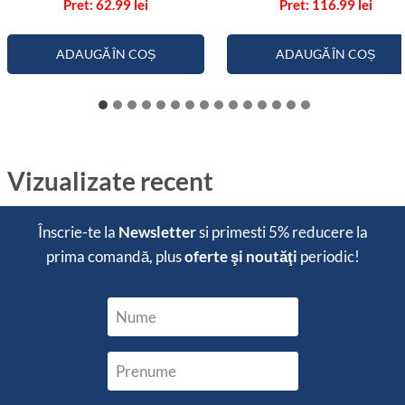
62.99
lei
116.99
lei
5.00
5.00
din 5
din 5
ADAUGĂ ÎN COȘ
ADAUGĂ ÎN COȘ
Vizualizate recent
Înscrie-te la
Newsletter
si primesti
5% reducere
la
prima comandă, plus
oferte şi noutăţi
periodic!