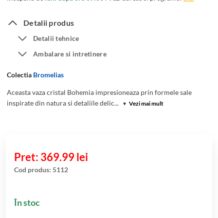
Detalii produs
Detalii tehnice
Ambalare si intretinere
Colectia
Bromelias
Aceasta vaza cristal Bohemia impresioneaza prin formele sale
inspirate din natura si detaliile delic...
▾
Vezi mai mult
369.99
lei
Cod produs:
5112
În stoc