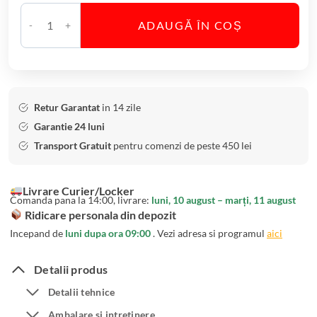
t
ADAUGĂ ÎN COȘ
a
C
l
a
B
n
o
t
h
i
Retur Garantat
in 14 zile
e
t
Garantie 24 luni
m
a
Transport Gratuit
pentru comenzi de peste 450 lei
i
t
a
e
Livrare Curier/Locker
B
V
Comanda pana la 14:00, livrare:
luni, 10 august – marți, 11 august
r
a
Ridicare personala din depozit
o
z
Incepand de
luni dupa ora 09:00
. Vezi adresa si programul
aici
m
a
e
C
Detalii produs
l
r
Detalii tehnice
i
i
a
Ambalare si intretinere
s