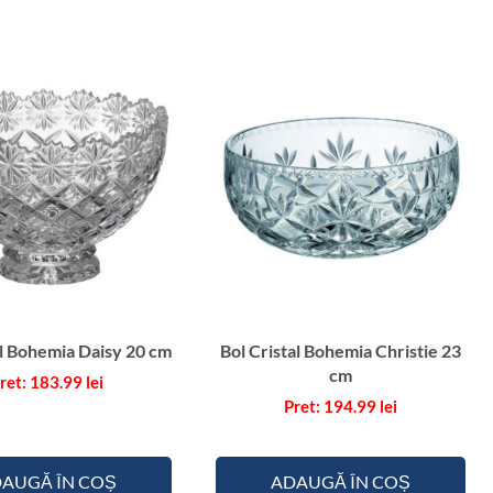
n
C
r
i
s
t
a
l
B
o
h
e
m
al Bohemia Daisy 20 cm
Bol Cristal Bohemia Christie 23
i
cm
183.99
lei
a
194.99
lei
c
u
P
AUGĂ ÎN COȘ
ADAUGĂ ÎN COȘ