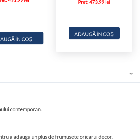
491.99
lei
473.99
lei
ADAUGĂ ÎN COȘ
AUGĂ ÎN COȘ
gnului contemporan.
pentru a adauga un plus de frumusete oricarui decor.