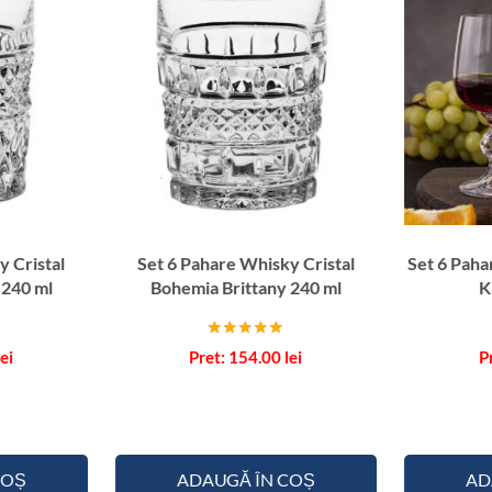
y Cristal
Set 6 Pahare Whisky Cristal
Set 6 Paha
 240 ml
Bohemia Brittany 240 ml
K
Evaluat la
lei
154.00
lei
5.00
din 5
COȘ
ADAUGĂ ÎN COȘ
AD