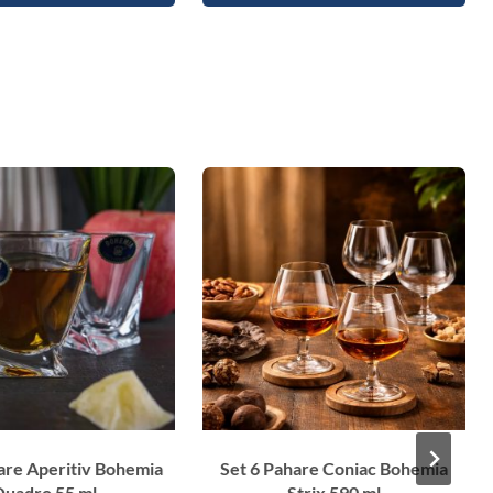
are Aperitiv Bohemia
Set 6 Pahare Coniac Bohemia
uadro 55 ml
Strix 590 ml