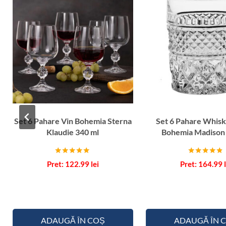
Set 6 Pahare Vin Bohemia Sterna
Set 6 Pahare Whisk
Klaudie 340 ml
Bohemia Madison
Evaluat la
Evaluat la
122.99
lei
164.99
5.00
4.67
din 5
din 5
ADAUGĂ ÎN COȘ
ADAUGĂ ÎN 