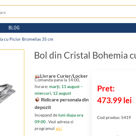
BLOG
ia cu Picior Bromelias 35 cm
Bol din Cristal Bohemia c
Livrare Curier/Locker
Comanda pana la 14:00,
livrare:
marți, 11 august –
miercuri, 12 august
473.99
lei
Ridicare personala din
depozit
Incepand de
luni dupa ora
Cod produs:
5419
09:00
. Vezi adresa si
programul
aici