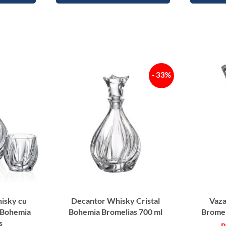
P
i
c
i
o
r
- 33%
B
r
o
m
e
l
i
a
s
3
isky cu
Decantor Whisky Cristal
Vaza
5
 Bohemia
Bohemia Bromelias 700 ml
Bromel
c
s