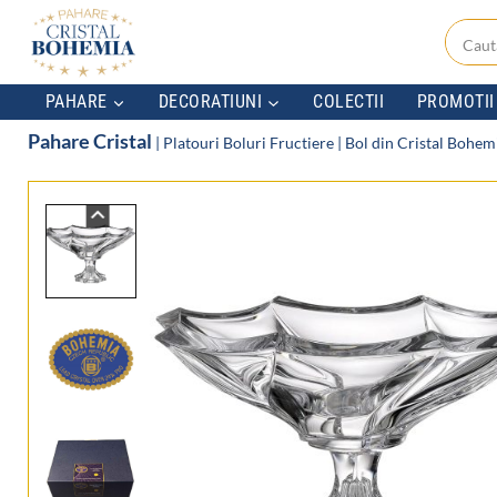
Skip
to
content
PAHARE
DECORATIUNI
COLECTII
PROMOTII
Pahare Cristal
|
Platouri Boluri Fructiere
|
Bol din Cristal Bohem