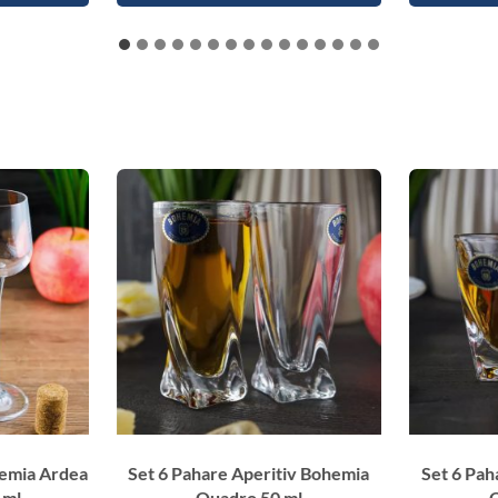
hemia Ardea
Set 6 Pahare Aperitiv Bohemia
Set 6 Pah
 ml
Quadro 50 ml
Q