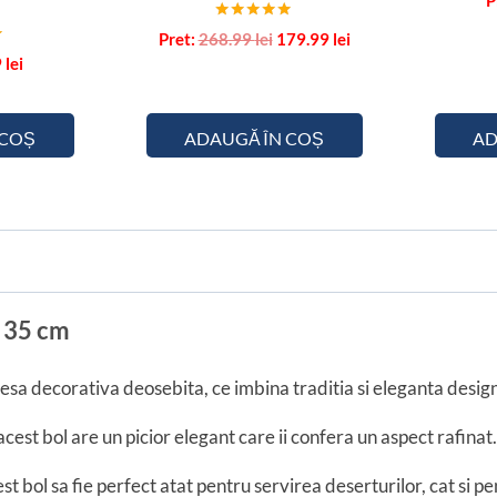
m
Evaluat la
Prețul
Prețul
268.99
lei
179.99
lei
5.00
inițial
curent
9
lei
din 5
a
este:
fost:
179.99 lei.
268.99 lei.
 COȘ
ADAUGĂ ÎN COȘ
AD
s 35 cm
piesa decorativa deosebita, ce imbina traditia si eleganta desi
 acest bol are un picior elegant care ii confera un aspect rafinat.
est bol sa fie perfect atat pentru servirea deserturilor, cat si 