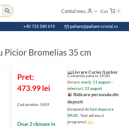
Contul meu
Cos
0
+40 733 540 619
pahare@pahare-cristal.ro
u Picior Bromelias 35 cm
Livrare Curier/Locker
Comanda pana la 14:00,
livrare:
marți, 11 august –
473.99
lei
miercuri, 12 august
Ridicare personala din
depozit
Cod produs:
5419
Incepand de
luni dupa ora
09:00
. Vezi adresa si
programul
aici
Doar 2 rămase în