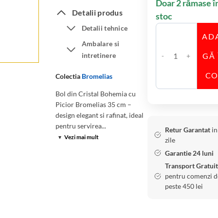
Doar 2 rămase î
Detalii produs
stoc
Detalii tehnice
AD
Ambalare si
intretinere
GĂ 
C
a
C
Colectia
Bromelias
n
Bol din Cristal Bohemia cu
t
Picior Bromelias 35 cm –
i
design elegant si rafinat, ideal
t
pentru servirea...
Retur Garantat
in
a
▾
Vezi mai mult
zile
t
Garantie 24 luni
e
Transport Gratuit
B
pentru comenzi d
o
peste 450 lei
l
d