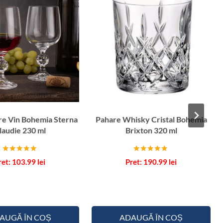
re Vin Bohemia Sterna
Pahare Whisky Cristal Bohemia
laudie 230 ml
Brixton 320 ml
Evaluat la
Evaluat la
103.99
lei
190.99
lei
5.00
5.00
din 5
din 5
AUGĂ ÎN COȘ
ADAUGĂ ÎN COȘ