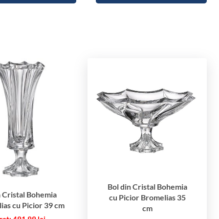
i
c
i
o
r
B
r
o
m
e
l
i
a
s
3
5
Bol din Cristal Bohemia
 Cristal Bohemia
cu Picior Bromelias 35
c
ias cu Picior 39 cm
cm
m