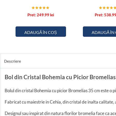
Evaluat la
Evaluat la
249.99
lei
538.9
5.00
5.00
din 5
din 5
ADAUGĂ ÎN COȘ
ADAUGĂ ÎN
Descriere
Bol din Cristal Bohemia cu Picior Bromelia
Bolul din cristal Bohemia cu picior Bromelias 35 cm este o 
Fabricat cu maiestrie in Cehia, din cristal de inalta calitate,
Designul sau inspirat din natura florilor bromelia face ca ac