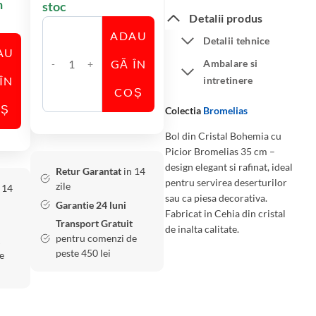
n
stoc
Detalii produs
ADAU
Detalii tehnice
AU
GĂ ÎN
Ambalare si
C
ÎN
intretinere
a
COȘ
n
OȘ
Colectia
Bromelias
t
Bol din Cristal Bohemia cu
i
Picior Bromelias 35 cm –
t
design elegant si rafinat, ideal
Retur Garantat
in 14
a
pentru servirea deserturilor
zile
 14
t
sau ca piesa decorativa.
Garantie 24 luni
e
Fabricat in Cehia din cristal
Transport Gratuit
de inalta calitate.
B
pentru comenzi de
o
peste 450 lei
e
l
d
i