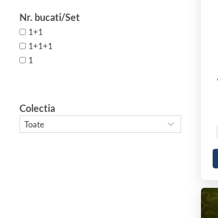
Nr. bucati/Set
1+1
1+1+1
1
Colectia