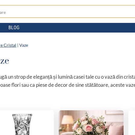
BLOG
e Cristal
|
Vaze
ze
gă un strop de eleganță și lumină casei tale cu o vază din cris
ase flori sau ca piese de decor de sine stătătoare, aceste vaze d