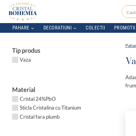
Skip
to
content
PAHARE
DECORATIUNI
COLECTII
PROMOTII
Pahar
Tip produs
Va
Vaza
Adau
frumo
Material
Cristal 24%PbO
Sticla Cristalina cu Titanium
Cristal fara plumb