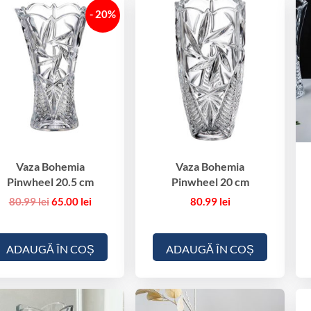
- 20%
Vaza Bohemia
Vaza Bohemia
Pinwheel 20.5 cm
Pinwheel 20 cm
Prețul
Prețul
80.99
lei
65.00
lei
80.99
lei
inițial
curent
a
este:
fost:
65.00 lei.
ADAUGĂ ÎN COȘ
ADAUGĂ ÎN COȘ
80.99 lei.