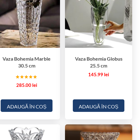
Vaza Bohemia Marble
Vaza Bohemia Globus
30.5 cm
25.5 cm
145.99
lei
Evaluat la
285.00
lei
5.00
din 5
ADAUGĂ ÎN COȘ
ADAUGĂ ÎN COȘ