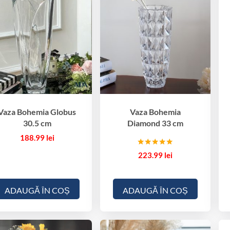
Vaza Bohemia Globus
Vaza Bohemia
30.5 cm
Diamond 33 cm
188.99
lei
Evaluat la
223.99
lei
5.00
din 5
ADAUGĂ ÎN COȘ
ADAUGĂ ÎN COȘ