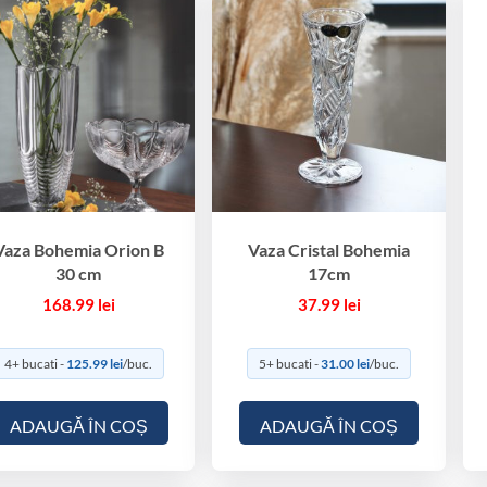
Vaza Bohemia Orion B
Vaza Cristal Bohemia
30 cm
17cm
168.99
lei
37.99
lei
4+ bucati -
125.99
lei
/buc.
5+ bucati -
31.00
lei
/buc.
ADAUGĂ ÎN COȘ
ADAUGĂ ÎN COȘ