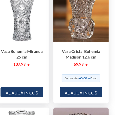
Vaza Bohemia Miranda
Vaza Cristal Bohemia
25 cm
Madison 12.6 cm
107.99
lei
69.99
lei
3+ bucati -
60.00
lei
/buc.
ADAUGĂ ÎN COȘ
ADAUGĂ ÎN COȘ