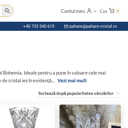
Contul meu
Cos
0
+40 733 540 619
pahare@pahare-cristal.ro
tal Bohemia. Ideale pentru a pune în valoare cele mai
e cristal ies în evidență...
Vezi mai mult