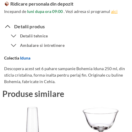
t
m
Ridicare personala din depozit
6
i
Incepand de
luni dupa ora 09:00
. Vezi adresa si programul
aici
P
a
a
I
Detalii produs
h
d
Detalii tehnice
a
u
Ambalare si intretinere
r
n
e
a
Colectia
Iduna
S
2
a
Descopera acest set 6 pahare sampanie Bohemia Iduna 250 ml, din
5
sticla cristalina, forma inalta pentru perlaj fin. Originale cu buline
m
0
Bohemia, fabricate in Cehia.
p
m
a
Produse similare
l
n
i
e
B
o