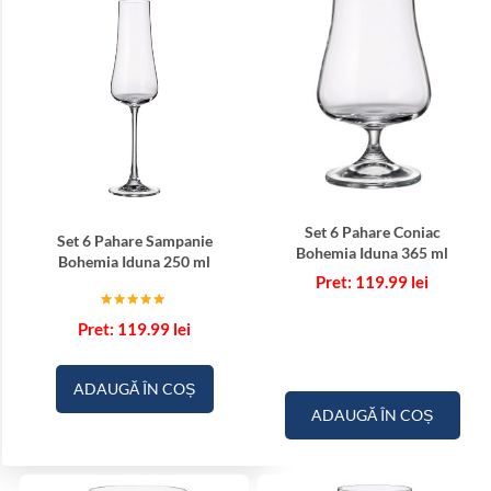
Set 6 Pahare Coniac
Set 6 Pahare Sampanie
Bohemia Iduna 365 ml
Bohemia Iduna 250 ml
119.99
lei
Evaluat la
119.99
lei
5.00
din 5
ADAUGĂ ÎN COȘ
ADAUGĂ ÎN COȘ