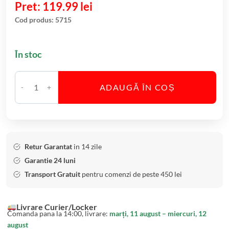
119.99
lei
P
singure
evaluări
a
Cod produs:
5715
h
a
În stoc
r
e
S
ADAUGĂ ÎN COȘ
C
a
a
m
n
p
t
a
i
n
Retur Garantat
in 14 zile
t
i
Garantie 24 luni
a
e
Transport Gratuit
pentru comenzi de peste 450 lei
t
B
e
o
Livrare Curier/Locker
S
h
Comanda pana la 14:00, livrare:
marți, 11 august – miercuri, 12
e
e
august