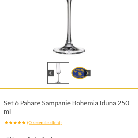
Set 6 Pahare Sampanie Bohemia Iduna 250
ml
(O recenzie client)
Evaluat la
5.00
din 5
pe baza