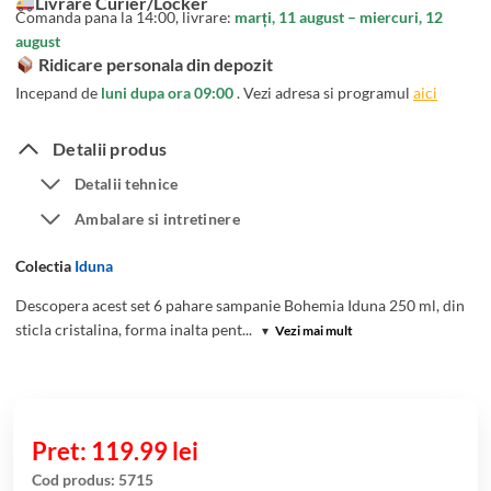
Livrare Curier/Locker
unei
Comanda pana la 14:00, livrare:
marți, 11 august – miercuri, 12
singure
august
evaluări
Ridicare personala din depozit
Incepand de
luni dupa ora 09:00
. Vezi adresa si programul
aici
Detalii produs
Detalii tehnice
Ambalare si intretinere
Colectia
Iduna
Descopera acest set 6 pahare sampanie Bohemia Iduna 250 ml, din
sticla cristalina, forma inalta pent...
▾
Vezi mai mult
119.99
lei
Cod produs:
5715