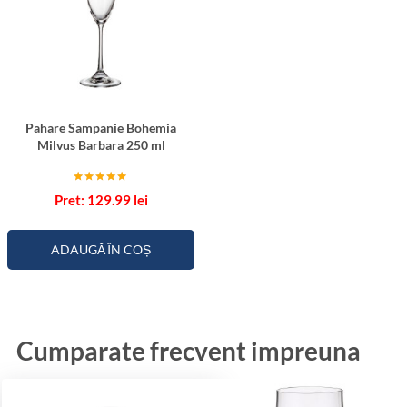
Pahare Sampanie Bohemia
Milvus Barbara 250 ml
Evaluat la
129.99
lei
5.00
din 5
ADAUGĂ ÎN COȘ
Cumparate frecvent impreuna