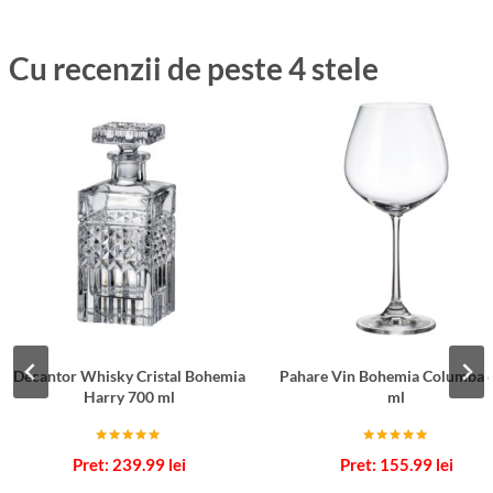
Cu recenzii de peste 4 stele
Decantor Whisky Cristal Bohemia
Pahare Vin Bohemia Columba 
Harry 700 ml
ml
Evaluat la
Evaluat la
239.99
lei
155.99
lei
5.00
5.00
din 5
din 5