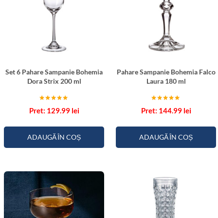
h
e
m
i
a
I
Set 6 Pahare Sampanie Bohemia
Pahare Sampanie Bohemia Falco
d
Dora Strix 200 ml
Laura 180 ml
u
n
Evaluat la
Evaluat la
129.99
lei
144.99
lei
5.00
5.00
a
din 5
din 5
2
ADAUGĂ ÎN COȘ
ADAUGĂ ÎN COȘ
5
0
m
l