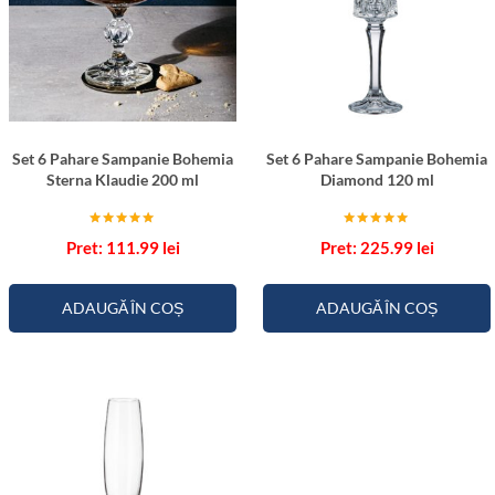
Set 6 Pahare Sampanie Bohemia
Set 6 Pahare Sampanie Bohemia
Sterna Klaudie 200 ml
Diamond 120 ml
Evaluat la
Evaluat la
111.99
lei
225.99
lei
5.00
5.00
din 5
din 5
ADAUGĂ ÎN COȘ
ADAUGĂ ÎN COȘ