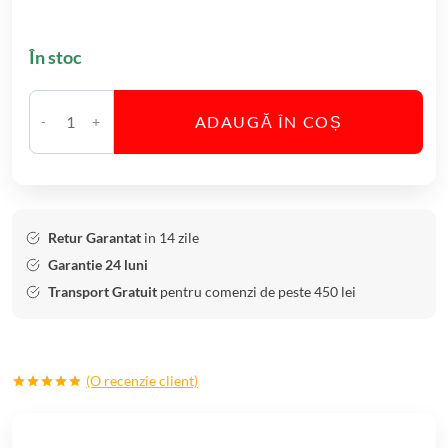
În stoc
ADAUGĂ ÎN COȘ
C
a
n
t
i
Retur Garantat
in 14 zile
t
Garantie 24 luni
a
Transport Gratuit
pentru comenzi de peste 450 lei
t
e
S
(O recenzie client)
e
Evaluat la
t
5.00
din 5
6
pe baza
unei