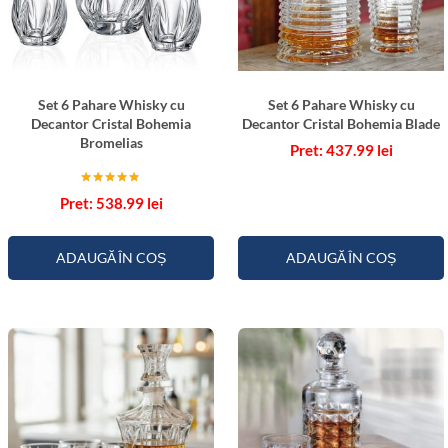
c
e
l
l
a
a
C
Set 6 Pahare Whisky cu
Set 6 Pahare Whisky cu
r
Decantor Cristal Bohemia
Decantor Cristal Bohemia Blade
i
Bromelias
437.99
lei
s
t
Evaluat la
538.99
lei
5.00
a
din 5
l
ADAUGĂ ÎN COȘ
ADAUGĂ ÎN COȘ
B
o
h
e
m
i
a
A