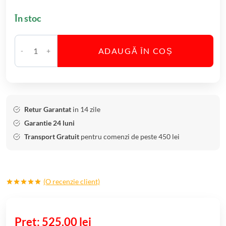
În stoc
ADAUGĂ ÎN COȘ
C
a
n
t
i
Retur Garantat
in 14 zile
t
Garantie 24 luni
a
Transport Gratuit
pentru comenzi de peste 450 lei
t
e
S
(O recenzie client)
e
Evaluat la
t
5.00
din 5
6
pe baza
unei
525.00
lei
P
singure