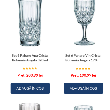
Set 6 Pahare Apa Cristal
Set 6 Pahare Vin Cristal
Bohemia Angela 320 ml
Bohemia Angela 170 ml
Evaluat la
Evaluat la
203.99
lei
190.99
lei
5.00
5.00
din 5
din 5
ADAUGĂ ÎN COȘ
ADAUGĂ ÎN COȘ