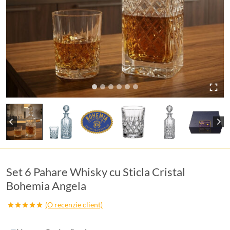
Set 6 Pahare Whisky cu Sticla Cristal
Bohemia Angela
(O recenzie client)
Evaluat la
5.00
din 5
pe baza