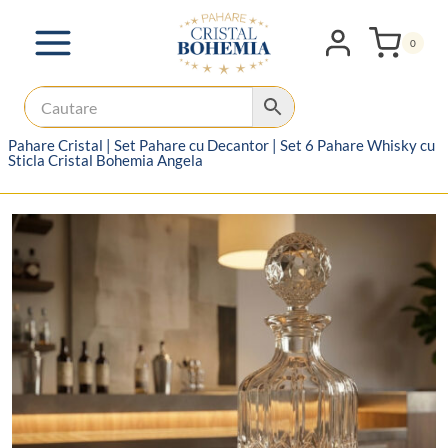
Skip
to
0
content
Pahare Cristal
|
Set Pahare cu Decantor
|
Set 6 Pahare Whisky cu
Sticla Cristal Bohemia Angela