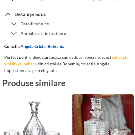
6
a
P
C
Detalii produs
a
r
Detalii tehnice
h
i
Ambalare si intretinere
a
s
r
t
Colectia
Angela Cristal Bohemia
e
a
W
l
Perfect pentru degustari acasa sau cadouri speciale, acest
set sticla
h
whisky cu pahare
din cristal de Bohemia, colectia Angela,
B
impresioneaza prin eleganta.
i
o
s
h
Produse similare
k
e
y
m
c
i
u
a
S
A
t
n
i
g