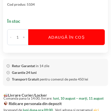
evaluări
a
Cod produs:
5104
h
a
În stoc
r
e
W
ADAUGĂ ÎN COȘ
C
h
a
i
n
s
t
k
i
y
Retur Garantat
in 14 zile
t
c
Garantie 24 luni
a
u
Transport Gratuit
pentru comenzi de peste 450 lei
t
S
e
t
Livrare Curier/Locker
S
i
Comanda pana la 14:00, livrare:
luni, 10 august – marți, 11 august
e
c
Ridicare personala din depozit
t
l
Incepand de
luni dupa ora 09:00
. Vezi adresa si programul
aici