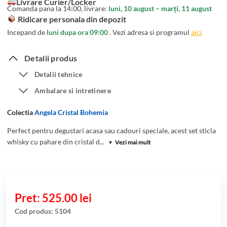
Livrare Curier/Locker
unei
Comanda pana la 14:00, livrare:
luni, 10 august – marți, 11 august
singure
Ridicare personala din depozit
evaluări
Incepand de
luni dupa ora 09:00
. Vezi adresa si programul
aici
Detalii produs
Detalii tehnice
Ambalare si intretinere
Colectia
Angela Cristal Bohemia
Perfect pentru degustari acasa sau cadouri speciale, acest set sticla
whisky cu pahare din cristal d...
▾
Vezi mai mult
525.00
lei
Cod produs:
5104