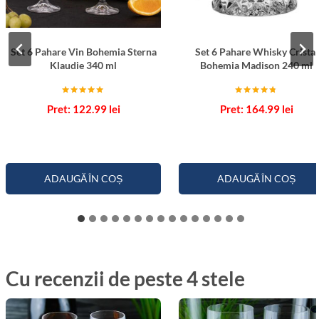
Set 6 Pahare Vin Bohemia Sterna
Set 6 Pahare Whisky Cristal
Klaudie 340 ml
Bohemia Madison 240 ml
Evaluat la
Evaluat la
122.99
lei
164.99
lei
5.00
4.67
din 5
din 5
ADAUGĂ ÎN COȘ
ADAUGĂ ÎN COȘ
Cu recenzii de peste 4 stele