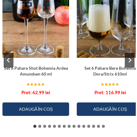
Set 6 Pahare Shot Bohemia Ardea
Set 6 Pahare Bere Bohemia
Amundsen 60 ml
Dora/Strix 610ml
Evaluat la
Evaluat la
62.99
lei
116.99
lei
5.00
5.00
din 5
din 5
ADAUGĂ ÎN COȘ
ADAUGĂ ÎN COȘ