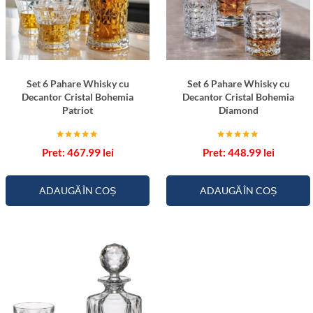
n
g
e
l
a
Set 6 Pahare Whisky cu
Set 6 Pahare Whisky cu
Decantor Cristal Bohemia
Decantor Cristal Bohemia
Patriot
Diamond
Evaluat la
Evaluat la
467.99
lei
448.99
lei
5.00
5.00
din 5
din 5
ADAUGĂ ÎN COȘ
ADAUGĂ ÎN COȘ