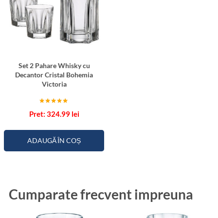
Set 2 Pahare Whisky cu
Decantor Cristal Bohemia
Victoria
Evaluat la
324.99
lei
5.00
din 5
ADAUGĂ ÎN COȘ
Cumparate frecvent impreuna