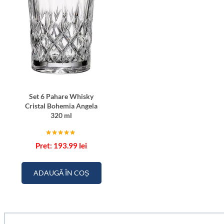
Set 6 Pahare Whisky
Cristal Bohemia Angela
320 ml
Evaluat la
193.99
lei
5.00
din 5
ADAUGĂ ÎN COȘ