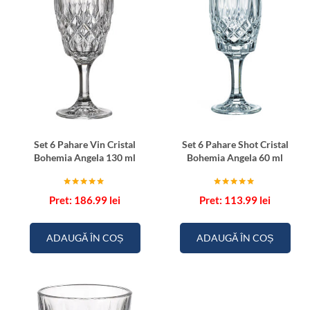
Set 6 Pahare Vin Cristal
Set 6 Pahare Shot Cristal
Bohemia Angela 130 ml
Bohemia Angela 60 ml
Evaluat la
Evaluat la
186.99
lei
113.99
lei
5.00
5.00
din 5
din 5
ADAUGĂ ÎN COȘ
ADAUGĂ ÎN COȘ