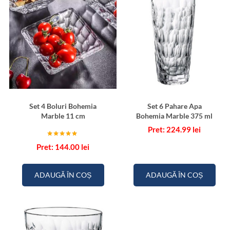
Set 4 Boluri Bohemia
Set 6 Pahare Apa
Marble 11 cm
Bohemia Marble 375 ml
224.99
lei
Evaluat la
144.00
lei
5.00
din 5
ADAUGĂ ÎN COȘ
ADAUGĂ ÎN COȘ