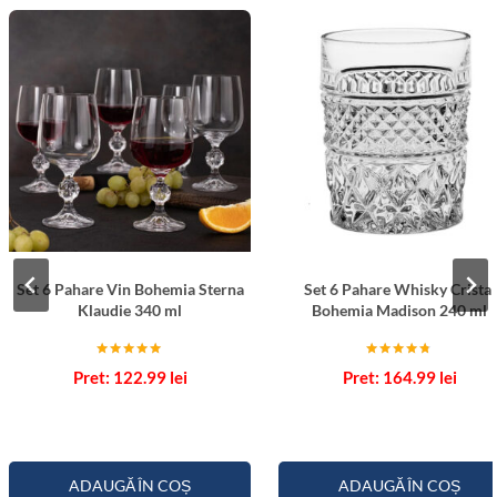
Set 6 Pahare Vin Bohemia Sterna
Set 6 Pahare Whisky Cristal
Klaudie 340 ml
Bohemia Madison 240 ml
Evaluat la
Evaluat la
122.99
lei
164.99
lei
5.00
4.67
din 5
din 5
ADAUGĂ ÎN COȘ
ADAUGĂ ÎN COȘ