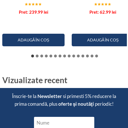
Evaluat la
Evaluat la
239.99
lei
62.99
lei
5.00
5.00
din 5
din 5
ADAUGĂ ÎN COȘ
ADAUGĂ ÎN COȘ
Vizualizate recent
Înscrie-te la
Newsletter
si primesti
5% reducere
la
prima comandă, plus
oferte şi noutăţi
periodic!