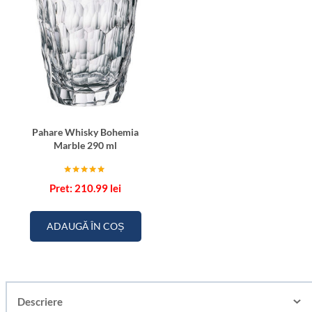
Pahare Whisky Bohemia
Marble 290 ml
Evaluat la
210.99
lei
5.00
din 5
ADAUGĂ ÎN COȘ
Descriere