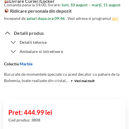
Livrare Curier/Locker
unei
Comanda pana la 14:00, livrare:
luni, 10 august – marți, 11 august
singure
Ridicare personala din depozit
evaluări
Incepand de
astazi dupa ora 09:46
. Vezi adresa si programul
aici
Detalii produs
Detalii tehnice
Ambalare si intretinere
Colectia
Marble
Bucurate de momentele speciale cu acest decator cu pahare de la
Bohemia, toate realizate din cristal...
▾
Vezi mai mult
444.99
lei
Cod produs:
3808