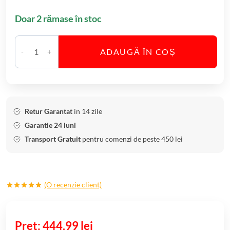
Doar 2 rămase în stoc
ADAUGĂ ÎN COȘ
C
a
n
t
i
Retur Garantat
in 14 zile
t
Garantie 24 luni
a
Transport Gratuit
pentru comenzi de peste 450 lei
t
e
S
(O recenzie client)
e
Evaluat la
t
5.00
din 5
6
pe baza
unei
444.99
lei
P
singure