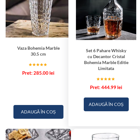
Vaza Bohemia Marble
Set 6 Pahare Whisky
30.5 cm
cu Decantor Cristal
Bohemia Marble Editie
Limitata
Evaluat la
285.00
lei
5.00
din 5
Evaluat la
444.99
lei
5.00
din 5
ADAUGĂ ÎN COȘ
ADAUGĂ ÎN COȘ