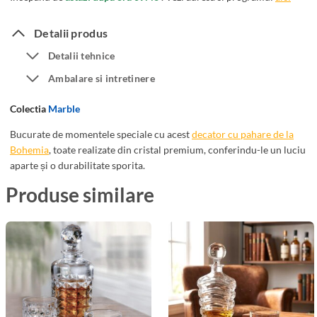
6
t
P
o
Detalii produs
a
r
Detalii tehnice
h
C
Ambalare si intretinere
a
r
r
i
Colectia
Marble
e
s
W
t
Bucurate de momentele speciale cu acest
decator cu pahare de la
h
Bohemia
, toate realizate din cristal premium, conferindu-le un luciu
a
aparte și o durabilitate sporita.
i
l
s
B
Produse similare
k
o
y
h
c
e
u
m
D
i
e
a
c
M