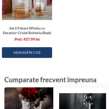
a
t
a
Set 6 Pahare Whisky cu
Decantor Cristal Bohemia Blade
437.99
lei
ADAUGĂ ÎN COȘ
Cumparate frecvent impreuna