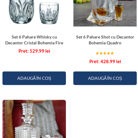
a
a
M
a
r
b
Set 6 Pahare Whisky cu
Set 6 Pahare Shot cu Decantor
Decantor Cristal Bohemia Fire
Bohemia Quadro
l
529.99
lei
e
E
Evaluat la
428.99
lei
5.00
d
din 5
i
ADAUGĂ ÎN COȘ
ADAUGĂ ÎN COȘ
t
i
e
L
i
m
i
t