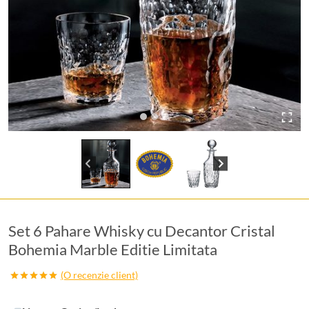
Set 6 Pahare Whisky cu Decantor Cristal
Bohemia Marble Editie Limitata
(O recenzie client)
Evaluat la
5.00
din 5
pe baza