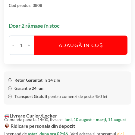
evaluări
a
Cod produs:
3808
h
a
Doar 2 rămase în stoc
r
e
W
ADAUGĂ ÎN COȘ
C
h
a
i
n
s
t
k
i
y
Retur Garantat
in 14 zile
t
c
Garantie 24 luni
a
u
Transport Gratuit
pentru comenzi de peste 450 lei
t
D
e
e
Livrare Curier/Locker
S
c
Comanda pana la 14:00, livrare:
luni, 10 august – marți, 11 august
e
a
Ridicare personala din depozit
t
n
Incepand de
astazi dupa ora 09:46
. Vezi adresa si programul
aici