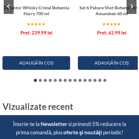
Decantor Whisky Cristal Bohemia
Set 6 Pahare Shot Bohemia Ar
Harry 700 ml
Amundsen 60 ml
Evaluat la
Evaluat la
239.99
lei
62.99
lei
5.00
5.00
din 5
din 5
ADAUGĂ ÎN COȘ
ADAUGĂ ÎN COȘ
Vizualizate recent
Înscrie-te la
Newsletter
si primesti
5% reducere
la
prima comandă, plus
oferte şi noutăţi
periodic!