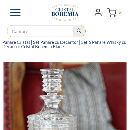
Skip
to
0
content
Pahare Cristal
|
Set Pahare cu Decantor
|
Set 6 Pahare Whisky cu
Decantor Cristal Bohemia Blade