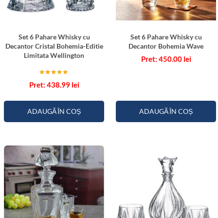
l
t
a
o
d
r
Set 6 Pahare Whisky cu
Set 6 Pahare Whisky cu
e
C
Decantor Cristal Bohemia-Editie
Decantor Bohemia Wave
r
Limitata Wellington
450.00
lei
i
s
Evaluat la
438.99
lei
5.00
t
din 5
a
ADAUGĂ ÎN COȘ
ADAUGĂ ÎN COȘ
l
B
o
h
e
m
i
a
B