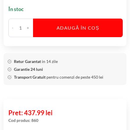
În stoc
ADAUGĂ ÎN COȘ
C
a
n
t
i
Retur Garantat
in 14 zile
t
Garantie 24 luni
a
Transport Gratuit
pentru comenzi de peste 450 lei
t
e
S
e
t
437.99
lei
6
Cod produs:
860
P