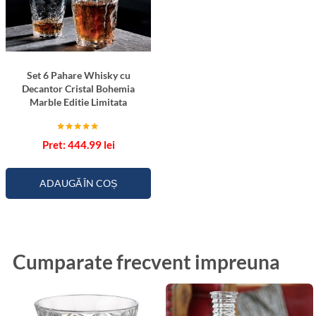
Set 6 Pahare Whisky cu
Decantor Cristal Bohemia
Marble Editie Limitata
Evaluat la
444.99
lei
5.00
din 5
ADAUGĂ ÎN COȘ
Cumparate frecvent impreuna