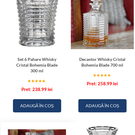
Set 6 Pahare Whisky
Decantor Whisky Cristal
Cristal Bohemia Blade
Bohemia Blade 700 ml
300 ml
Evaluat la
258.99
lei
5.00
Evaluat la
din 5
238.99
lei
5.00
din 5
ADAUGĂ ÎN COȘ
ADAUGĂ ÎN COȘ