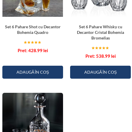
l
a
d
e
Set 6 Pahare Shot cu Decantor
Set 6 Pahare Whisky cu
Bohemia Quadro
Decantor Cristal Bohemia
Bromelias
Evaluat la
428.99
lei
5.00
Evaluat la
din 5
538.99
lei
5.00
din 5
ADAUGĂ ÎN COȘ
ADAUGĂ ÎN COȘ