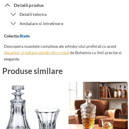
t
a
Detalii produs
o
h
Detalii tehnice
r
a
Ambalare si intretinere
C
r
r
e
Colectia
Blade
i
W
s
h
Descopera nuantele complexe ale whisky-ului preferat cu acest
decantor si pahare whisky din cristal
de Bohemia cu linii precise si
t
i
elegante.
a
s
l
k
Produse similare
B
y
o
c
h
u
e
D
m
e
i
c
a
a
B
n