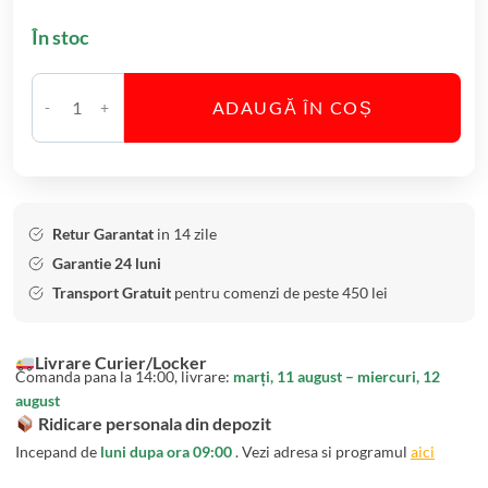
a
În stoc
h
a
r
ADAUGĂ ÎN COȘ
e
C
W
a
h
n
i
t
s
i
Retur Garantat
in 14 zile
k
t
Garantie 24 luni
y
a
Transport Gratuit
pentru comenzi de peste 450 lei
c
t
u
e
Livrare Curier/Locker
D
S
Comanda pana la 14:00, livrare:
marți, 11 august – miercuri, 12
e
e
august
c
t
Ridicare personala din depozit
a
6
Incepand de
luni dupa ora 09:00
. Vezi adresa si programul
aici
n
P