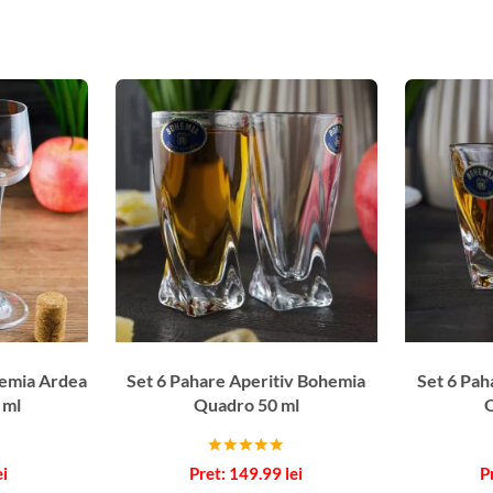
hemia Ardea
Set 6 Pahare Aperitiv Bohemia
Set 6 Pah
 ml
Quadro 50 ml
Q
Evaluat la
ei
149.99
lei
5.00