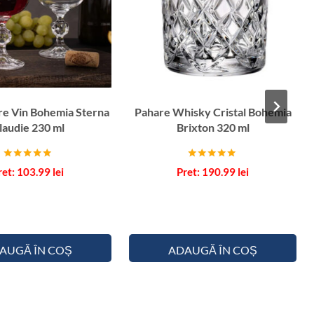
re Vin Bohemia Sterna
Pahare Whisky Cristal Bohemia
laudie 230 ml
Brixton 320 ml
Evaluat la
Evaluat la
103.99
lei
190.99
lei
5.00
5.00
din 5
din 5
AUGĂ ÎN COȘ
ADAUGĂ ÎN COȘ