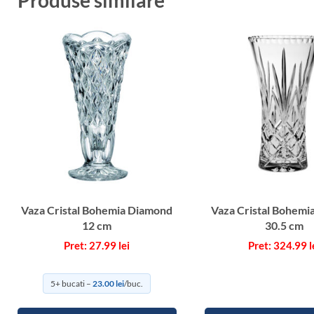
Produse similare
Vaza Cristal Bohemia Diamond
Vaza Cristal Bohemia
12 cm
30.5 cm
27.99
lei
324.99
l
5+ bucati –
23.00
lei
/buc.