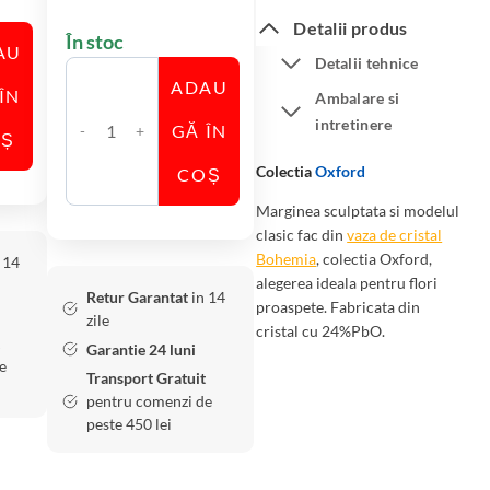
Detalii produs
În stoc
AU
Detalii tehnice
ADAU
ÎN
Ambalare si
intretinere
GĂ ÎN
OȘ
C
a
Colectia
Oxford
COȘ
n
Marginea sculptata si modelul
t
clasic fac din
vaza de cristal
i
Bohemia
, colectia Oxford,
 14
t
alegerea ideala pentru flori
Retur Garantat
in 14
a
proaspete. Fabricata din
zile
cristal cu 24%PbO.
t
Garantie 24 luni
e
e
Transport Gratuit
V
pentru comenzi de
a
peste 450 lei
z
a