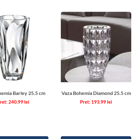
C
r
i
s
t
a
l
B
o
h
e
m
hemia Barley 25.5 cm
Vaza Bohemia Diamond 25.5 cm
i
240.99
lei
193.99
lei
a
O
x
f
o