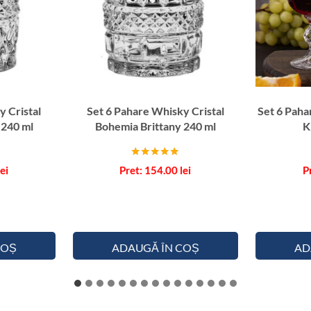
y Cristal
Set 6 Pahare Whisky Cristal
Set 6 Paha
 240 ml
Bohemia Brittany 240 ml
K
Evaluat la
lei
154.00
lei
5.00
din 5
COȘ
ADAUGĂ ÎN COȘ
AD