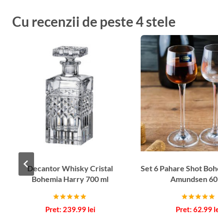
Cu recenzii de peste 4 stele
Decantor Whisky Cristal
Set 6 Pahare Shot Bo
Bohemia Harry 700 ml
Amundsen 60
Evaluat la
Evaluat la
239.99
lei
62.99
l
5.00
5.00