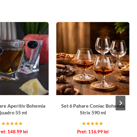
are Aperitiv Bohemia
Set 6 Pahare Coniac Bohemia
uadro 55 ml
Strix 590 ml
Evaluat la
Evaluat la
148.99
lei
116.99
lei
5.00
5.00