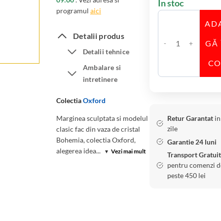
În stoc
programul
aici
AD
Detalii produs
GĂ 
C
Detalii tehnice
a
C
Ambalare si
n
intretinere
t
i
Colectia
Oxford
t
Marginea sculptata si modelul
Retur Garantat
in
a
zile
clasic fac din vaza de cristal
t
Bohemia, colectia Oxford,
Garantie 24 luni
e
alegerea idea...
▾
Vezi mai mult
Transport Gratuit
V
pentru comenzi d
a
peste 450 lei
z
a
C