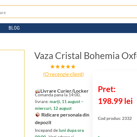
BLOG
Vaza Cristal Bohemia Oxf
(O recenzie client)
Evaluat la
5.00
din 5
pe baza
unei
Livrare Curier/Locker
Comanda pana la 14:00,
singure
198.99
lei
evaluări
livrare:
marți, 11 august –
miercuri, 12 august
Ridicare personala din
Cod produs:
2332
depozit
Incepand de
luni dupa ora
09:00
. Vezi adresa si