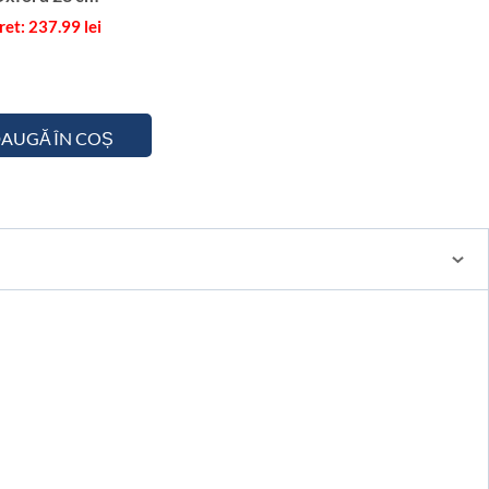
237.99
lei
AUGĂ ÎN COȘ