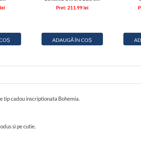
lei
211.99
lei
 COȘ
ADAUGĂ ÎN COȘ
AD
e tip cadou inscriptionata Bohemia.
odus si pe cutie.