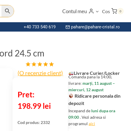
Contul meu
Cos
0
+40 733 540 619
pahare@pahare-cristal.ro
ord 24.5 cm
(O recenzie client)
Evaluat la
Livrare Curier/Locker
Comanda pana la 14:00,
5.00
din 5
livrare:
marți, 11 august –
pe baza
miercuri, 12 august
unei
Ridicare personala din
singure
evaluări
depozit
198.99
lei
Incepand de
luni dupa ora
09:00
. Vezi adresa si
Cod produs:
2332
programul
aici