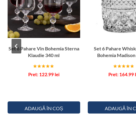
Set 6 Pahare Vin Bohemia Sterna
Set 6 Pahare Whisk
Klaudie 340 ml
Bohemia Madison
Evaluat la
Evaluat la
122.99
lei
164.99
5.00
4.67
din 5
din 5
ADAUGĂ ÎN COȘ
ADAUGĂ ÎN 