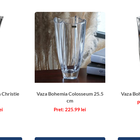
r
i
s
t
a
l
B
o
h
e
m
i
 Christie
Vaza Bohemia Colosseum 25.5
Vaza Bo
a
cm
O
x
ei
225.99
lei
f
o
r