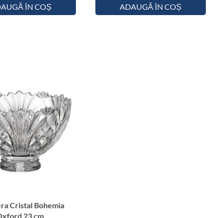
r
AUGĂ ÎN COȘ
ADAUGĂ ÎN COȘ
d
2
4
.
5
c
m
era Cristal Bohemia
Oxford 23 cm