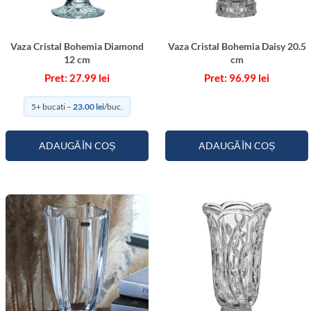
Vaza Cristal Bohemia Diamond
Vaza Cristal Bohemia Daisy 20.5
12 cm
cm
27.99
lei
96.99
lei
5+ bucati –
23.00
lei
/buc.
ADAUGĂ ÎN COȘ
ADAUGĂ ÎN COȘ