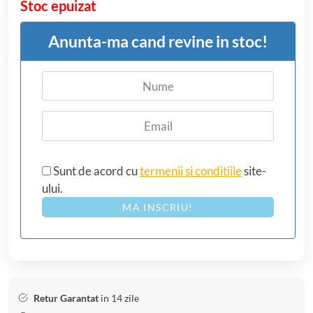
Stoc epuizat
Anunta-ma cand revine in stoc!
Sunt de acord cu
termenii si conditiile
site-
ului.
MA INSCRIU!
Retur Garantat
in 14 zile