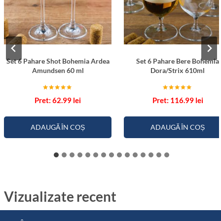
Set 6 Pahare Shot Bohemia Ardea
Set 6 Pahare Bere Bohemia
Amundsen 60 ml
Dora/Strix 610ml
Evaluat la
Evaluat la
62.99
lei
116.99
lei
5.00
5.00
din 5
din 5
ADAUGĂ ÎN COȘ
ADAUGĂ ÎN COȘ
Vizualizate recent