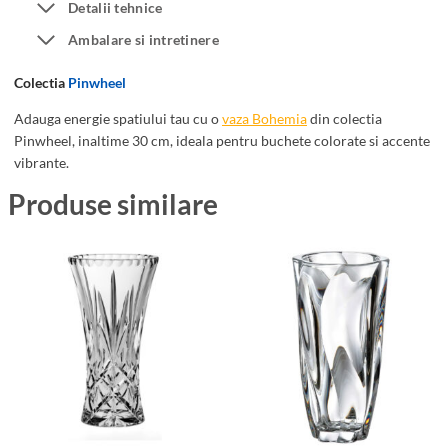
Detalii tehnice
e
Ambalare si intretinere
m
i
Colectia
Pinwheel
a
P
Adauga energie spatiului tau cu o
vaza Bohemia
din colectia
Pinwheel, inaltime 30 cm, ideala pentru buchete colorate si accente
i
vibrante.
n
w
Produse similare
h
e
e
l
3
0
c
m