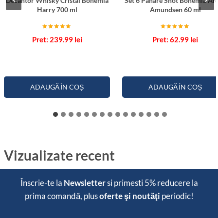
Decantor Whisky Cristal Bohemia
Set 6 Pahare Shot Bohemia Ar
Harry 700 ml
Amundsen 60 ml
Evaluat la
Evaluat la
239.99
lei
62.99
lei
5.00
5.00
din 5
din 5
ADAUGĂ ÎN COȘ
ADAUGĂ ÎN COȘ
Vizualizate recent
Înscrie-te la
Newsletter
si primesti
5% reducere
la
prima comandă, plus
oferte şi noutăţi
periodic!