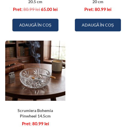
20.5 cm
20 cm
Prețul
Prețul
80.99
lei
65.00
lei
80.99
lei
inițial
curent
a
este:
fost:
65.00 lei.
ADAUGĂ ÎN COȘ
ADAUGĂ ÎN COȘ
80.99 lei.
Scrumiera Bohemia
Pinwheel 14.5cm
80.99
lei