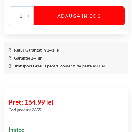
ADAUGĂ ÎN COȘ
C
a
n
t
i
Retur Garantat
in 14 zile
t
Garantie 24 luni
a
Transport Gratuit
pentru comenzi de peste 450 lei
t
e
V
a
z
164.99
lei
a
Cod produs:
2355
B
o
În stoc
h