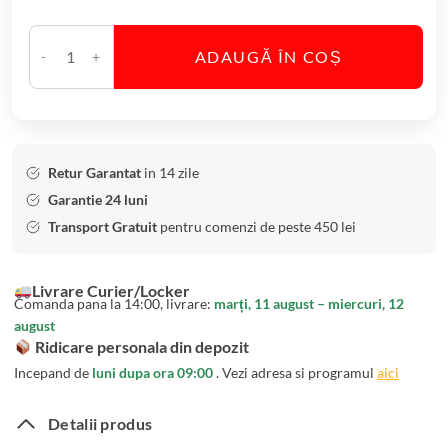
e
m
ADAUGĂ ÎN COȘ
i
C
a
a
P
n
i
t
n
i
Retur Garantat
in 14 zile
w
t
Garantie 24 luni
h
a
Transport Gratuit
pentru comenzi de peste 450 lei
e
t
e
e
Livrare Curier/Locker
l
V
Comanda pana la 14:00, livrare:
marți, 11 august – miercuri, 12
3
a
august
0
z
Ridicare personala din depozit
c
a
Incepand de
luni dupa ora 09:00
. Vezi adresa si programul
aici
m
B
o
Detalii produs
h