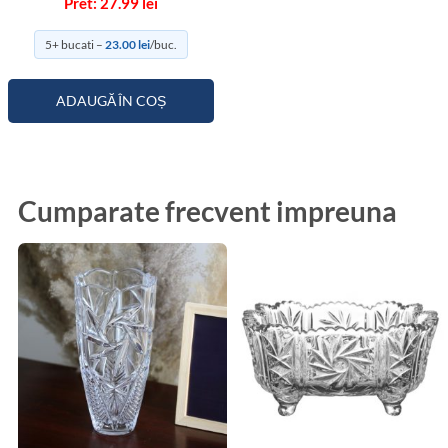
27.99
lei
5+ bucati –
23.00
lei
/buc.
ADAUGĂ ÎN COȘ
Cumparate frecvent impreuna