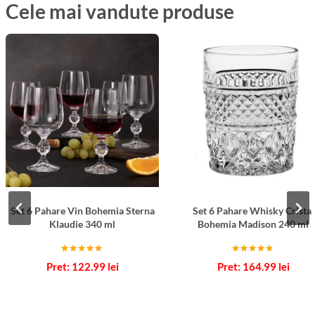
Cele mai vandute produse
Set 6 Pahare Vin Bohemia Sterna
Set 6 Pahare Whisky Cristal
Klaudie 340 ml
Bohemia Madison 240 ml
Evaluat la
Evaluat la
122.99
lei
164.99
lei
5.00
4.67
din 5
din 5