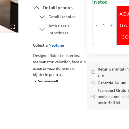
În stoc
Detalii produs
AD
Detalii tehnice
GĂ 
Ambalare si
C
intretinere
a
C
n
Colectia
Neptune
t
Designul fluid si misterios,
i
asemanator valurilor, face din
t
aceasta vaza Bohemia o
Retur Garantat
in
a
bijuterie pentru ...
zile
t
▾
Vezi mai mult
Garantie 24 luni
e
Transport Gratuit
V
pentru comenzi d
a
peste 450 lei
z
a
B