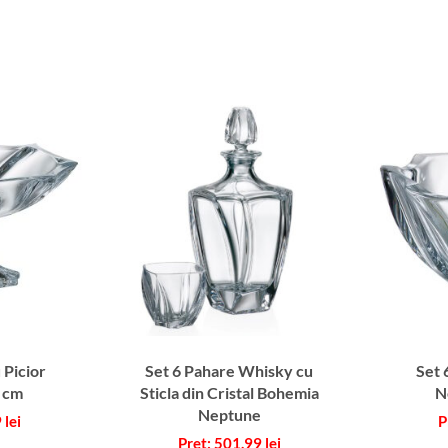
m
 Picior
Set 6 Pahare Whisky cu
Set 
 cm
Sticla din Cristal Bohemia
N
Neptune
9
lei
501.99
lei