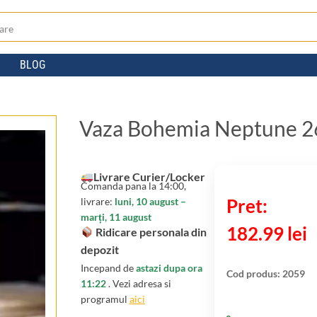
BLOG
Vaza Bohemia Neptune 2
Livrare Curier/Locker
Comanda pana la 14:00,
livrare:
luni, 10 august –
marți, 11 august
182.99
lei
Ridicare personala din
depozit
Incepand de
astazi dupa ora
Cod produs:
2059
11:22
. Vezi adresa si
programul
aici