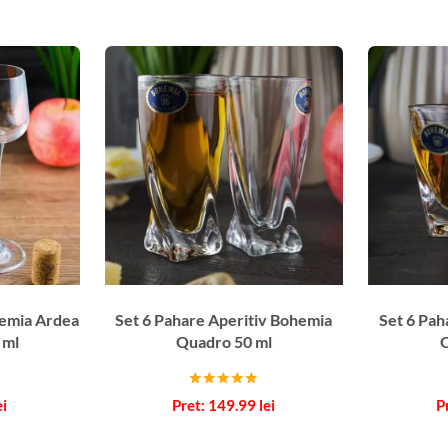
hemia Ardea
Set 6 Pahare Aperitiv Bohemia
Set 6 Pah
 ml
Quadro 50 ml
Q
Evaluat la
ei
149.99
lei
5.00
din 5