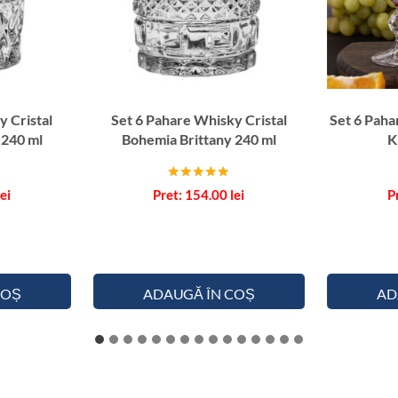
y Cristal
Set 6 Pahare Whisky Cristal
Set 6 Paha
 240 ml
Bohemia Brittany 240 ml
K
Evaluat la
lei
154.00
lei
5.00
din 5
COȘ
ADAUGĂ ÎN COȘ
AD