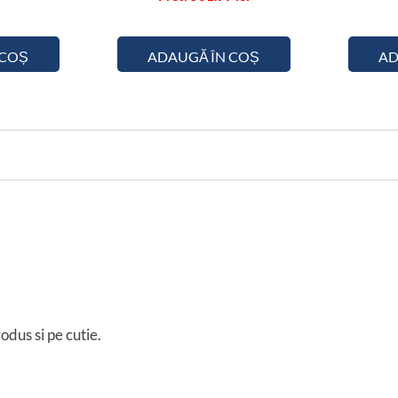
 COȘ
ADAUGĂ ÎN COȘ
AD
odus si pe cutie.