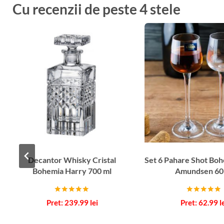
Cu recenzii de peste 4 stele
Decantor Whisky Cristal
Set 6 Pahare Shot Bo
Bohemia Harry 700 ml
Amundsen 60
Evaluat la
Evaluat la
239.99
lei
62.99
l
5.00
5.00
din 5
din 5