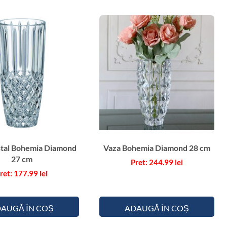
h
e
m
i
a
N
e
p
t
u
n
e
stal Bohemia Diamond
Vaza Bohemia Diamond 28 cm
2
27 cm
244.99
lei
6
177.99
lei
.
5
c
AUGĂ ÎN COȘ
ADAUGĂ ÎN COȘ
m