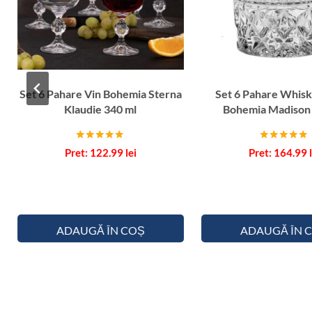
Set 6 Pahare Vin Bohemia Sterna
Set 6 Pahare Whisk
Klaudie 340 ml
Bohemia Madison
Evaluat la
Evaluat la
122.99
lei
164.99
5.00
4.67
din 5
din 5
ADAUGĂ ÎN COȘ
ADAUGĂ ÎN 