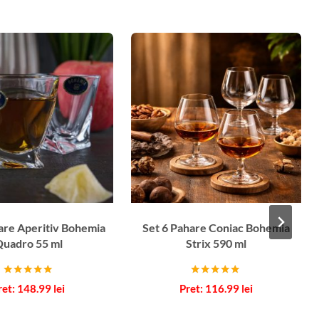
are Aperitiv Bohemia
Set 6 Pahare Coniac Bohemia
uadro 55 ml
Strix 590 ml
Evaluat la
Evaluat la
148.99
lei
116.99
lei
5.00
5.00
din 5
din 5