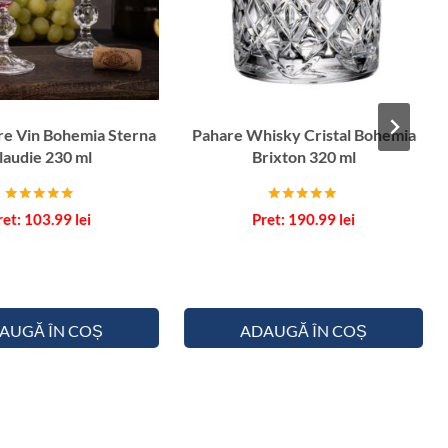
re Vin Bohemia Sterna
Pahare Whisky Cristal Bohemia
laudie 230 ml
Brixton 320 ml
Evaluat la
Evaluat la
103.99
lei
190.99
lei
5.00
5.00
din 5
din 5
AUGĂ ÎN COȘ
ADAUGĂ ÎN COȘ