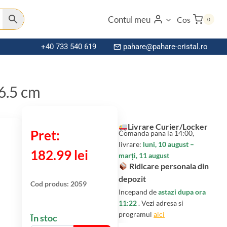
Contul meu
Cos
0
+40 733 540 619
pahare@pahare-cristal.ro
6.5 cm
Livrare Curier/Locker
Comanda pana la 14:00,
livrare:
luni, 10 august –
182.99
lei
marți, 11 august
Ridicare personala din
depozit
Cod produs:
2059
Incepand de
astazi dupa ora
11:22
. Vezi adresa si
programul
aici
În stoc