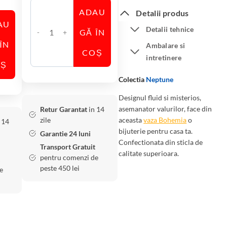
ADAU
Detalii produs
AU
Detalii tehnice
GĂ ÎN
C
ÎN
Ambalare si
a
COȘ
intretinere
n
OȘ
t
Colectia
Neptune
i
Designul fluid si misterios,
t
asemanator valurilor, face din
Retur Garantat
in 14
a
zile
aceasta
vaza Bohemia
o
 14
t
bijuterie pentru casa ta.
Garantie 24 luni
e
Confectionata din sticla de
Transport Gratuit
V
calitate superioara.
pentru comenzi de
a
peste 450 lei
e
z
a
B
o