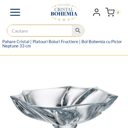
Skip
to
0
content
Pahare Cristal
|
Platouri Boluri Fructiere
|
Bol Bohemia cu Picior
Neptune 33 cm