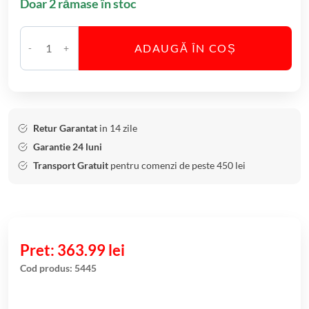
Doar 2 rămase în stoc
ADAUGĂ ÎN COȘ
C
a
n
t
i
Retur Garantat
in 14 zile
t
Garantie 24 luni
a
Transport Gratuit
pentru comenzi de peste 450 lei
t
e
B
o
l
363.99
lei
B
Cod produs:
5445
o
h