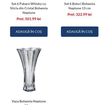
Set 6 Pahare Whisky cu
Set 6 Boluri Bohemia
Sticla din Cristal Bohemia
Neptune 13 cm
Neptune
322.99
lei
501.99
lei
ADAUGĂ ÎN COȘ
ADAUGĂ ÎN COȘ
Vaza Bohemia Neptune