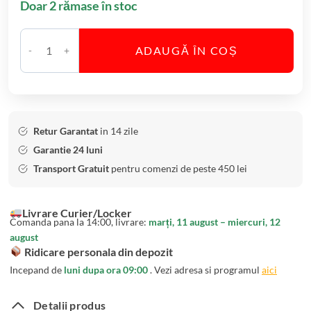
Doar 2 rămase în stoc
e
m
i
ADAUGĂ ÎN COȘ
a
C
c
a
u
n
P
t
i
i
Retur Garantat
in 14 zile
c
t
Garantie 24 luni
i
a
Transport Gratuit
pentru comenzi de peste 450 lei
o
t
r
e
Livrare Curier/Locker
N
B
Comanda pana la 14:00, livrare:
marți, 11 august – miercuri, 12
e
o
august
p
l
Ridicare personala din depozit
t
B
Incepand de
luni dupa ora 09:00
. Vezi adresa si programul
aici
u
o
n
h
Detalii produs