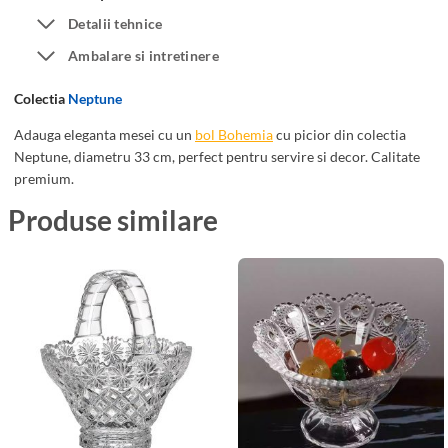
e
e
Detalii tehnice
3
m
Ambalare si intretinere
3
i
c
a
Colectia
Neptune
m
c
u
Adauga eleganta mesei cu un
bol Bohemia
cu picior din colectia
Neptune, diametru 33 cm, perfect pentru servire si decor. Calitate
P
premium.
i
c
Produse similare
i
o
r
N
e
p
t
u
n