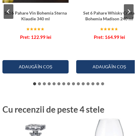
Set 6 Pahare Vin Bohemia Sterna
Set 6 Pahare Whisky Cristal
Klaudie 340 ml
Bohemia Madison 240 ml
Evaluat la
Evaluat la
122.99
lei
164.99
lei
5.00
4.67
din 5
din 5
ADAUGĂ ÎN COȘ
ADAUGĂ ÎN COȘ
Cu recenzii de peste 4 stele