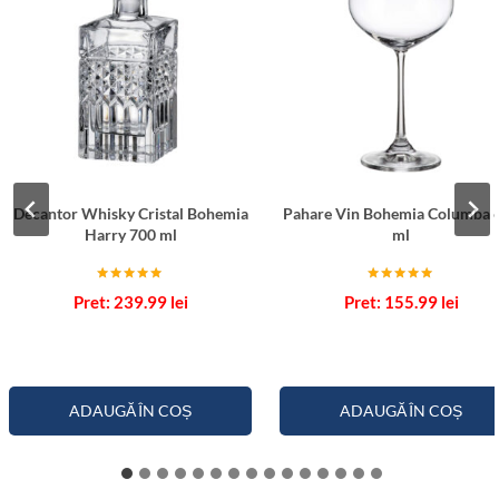
Decantor Whisky Cristal Bohemia
Pahare Vin Bohemia Columba 
Harry 700 ml
ml
Evaluat la
Evaluat la
239.99
lei
155.99
lei
5.00
5.00
din 5
din 5
ADAUGĂ ÎN COȘ
ADAUGĂ ÎN COȘ