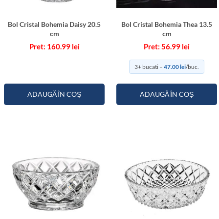
e
3
Bol Cristal Bohemia Daisy 20.5
Bol Cristal Bohemia Thea 13.5
3
cm
cm
c
160.99
lei
56.99
lei
m
3+ bucati –
47.00
lei
/buc.
ADAUGĂ ÎN COȘ
ADAUGĂ ÎN COȘ