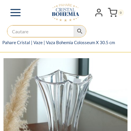
Skip
to
0
content
Pahare Cristal
|
Vaze
|
Vaza Bohemia Colosseum X 30.5 cm