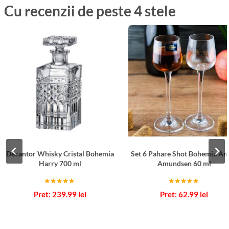
Cu recenzii de peste 4 stele
Decantor Whisky Cristal Bohemia
Set 6 Pahare Shot Bohemia Ar
Harry 700 ml
Amundsen 60 ml
Evaluat la
Evaluat la
239.99
lei
62.99
lei
5.00
5.00
din 5
din 5