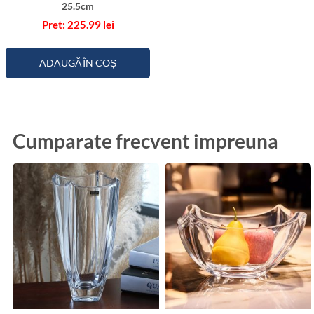
25.5cm
225.99
lei
ADAUGĂ ÎN COȘ
Cumparate frecvent impreuna