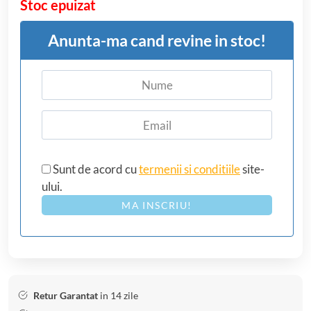
Stoc epuizat
Anunta-ma cand revine in stoc!
Sunt de acord cu
termenii si conditiile
site-
ului.
MA INSCRIU!
Retur Garantat
in 14 zile