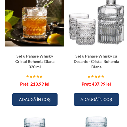
Set 6 Pahare Whisky
Set 6 Pahare Whisky cu
Cristal Bohemia Diana
Decantor Cristal Bohemia
320 ml
Diana
Evaluat la
Evaluat la
213.99
lei
437.99
lei
5.00
5.00
din 5
din 5
ADAUGĂ ÎN COȘ
ADAUGĂ ÎN COȘ