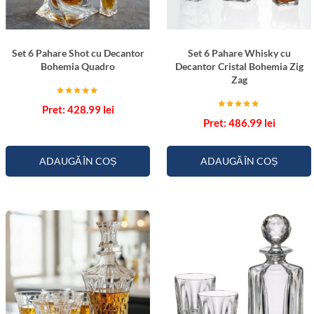
a
f
n
a
a
C
Set 6 Pahare Shot cu Decantor
Set 6 Pahare Whisky cu
r
Bohemia Quadro
Decantor Cristal Bohemia Zig
i
Zag
s
Evaluat la
428.99
lei
5.00
t
Evaluat la
din 5
486.99
lei
5.00
a
din 5
l
ADAUGĂ ÎN COȘ
ADAUGĂ ÎN COȘ
B
o
h
e
m
i
a
D
i