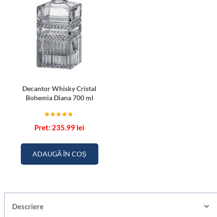
Decantor Whisky Cristal
Bohemia Diana 700 ml
Evaluat la
235.99
lei
5.00
din 5
ADAUGĂ ÎN COȘ
Descriere