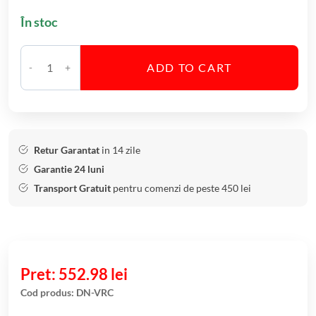
În stoc
ADD TO CART
C
a
n
t
i
Retur Garantat
in 14 zile
t
Garantie 24 luni
a
Transport Gratuit
pentru comenzi de peste 450 lei
t
e
S
e
t
552.98
lei
6
Cod produs:
DN-VRC
P