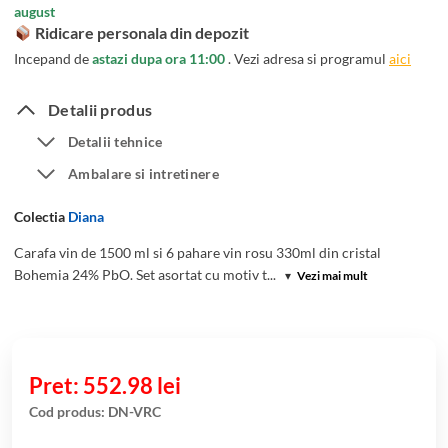
august
Ridicare personala din depozit
Incepand de
astazi dupa ora 11:00
. Vezi adresa si programul
aici
Detalii produs
Detalii tehnice
Ambalare si intretinere
Colectia
Diana
Carafa vin de 1500 ml si 6 pahare vin rosu 330ml din cristal
Bohemia 24% PbO. Set asortat cu motiv t...
▾
Vezi mai mult
552.98
lei
Cod produs:
DN-VRC