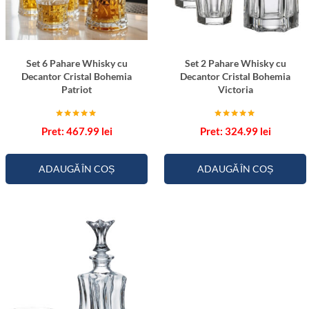
a
n
a
Set 6 Pahare Whisky cu
Set 2 Pahare Whisky cu
Decantor Cristal Bohemia
Decantor Cristal Bohemia
Patriot
Victoria
Evaluat la
Evaluat la
467.99
lei
324.99
lei
5.00
5.00
din 5
din 5
ADAUGĂ ÎN COȘ
ADAUGĂ ÎN COȘ