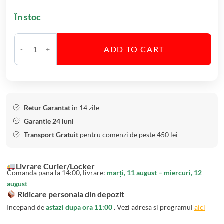
a
În stoc
h
a
r
ADD TO CART
e
C
V
a
i
n
n
t
R
i
Retur Garantat
in 14 zile
o
t
Garantie 24 luni
s
a
Transport Gratuit
pentru comenzi de peste 450 lei
u
t
s
e
Livrare Curier/Locker
i
S
Comanda pana la 14:00, livrare:
marți, 11 august – miercuri, 12
C
e
august
a
t
Ridicare personala din depozit
r
6
Incepand de
astazi dupa ora 11:00
. Vezi adresa si programul
aici
a
P