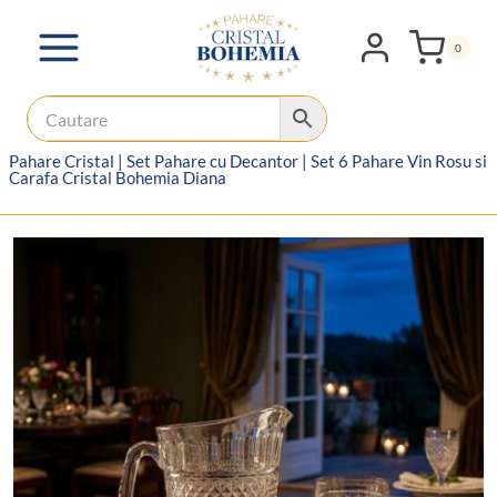
Skip
to
0
content
Pahare Cristal
|
Set Pahare cu Decantor
|
Set 6 Pahare Vin Rosu si
Carafa Cristal Bohemia Diana