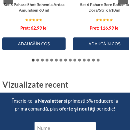
Set 6 Pahare Shot Bohemia Ardea
Set 6 Pahare Bere Bohemia
Amundsen 60 ml
Dora/Strix 610ml
Evaluat la
Evaluat la
62.99
lei
116.99
lei
5.00
5.00
din 5
din 5
ADAUGĂ ÎN COȘ
ADAUGĂ ÎN COȘ
Vizualizate recent
Înscrie-te la
Newsletter
si primesti
5% reducere
la
prima comandă, plus
oferte şi noutăţi
periodic!