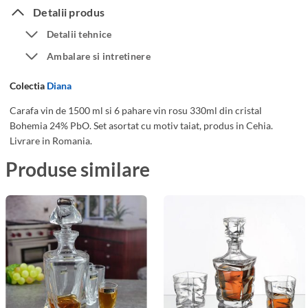
f
a
Detalii produs
a
h
Detalii tehnice
C
a
Ambalare si intretinere
r
r
i
e
Colectia
Diana
s
V
t
i
Carafa vin de 1500 ml si 6 pahare vin rosu 330ml din cristal
Bohemia 24% PbO. Set asortat cu motiv taiat, produs in Cehia.
a
n
Livrare in Romania.
l
R
B
o
Produse similare
o
s
h
u
e
s
m
i
i
C
a
a
D
r
i
a