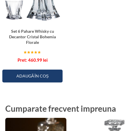
Set 6 Pahare Whisky cu
Decantor Cristal Bohemia
Florale
Evaluat la
460.99
lei
5.00
din 5
ADAUGĂ ÎN COȘ
Cumparate frecvent impreuna