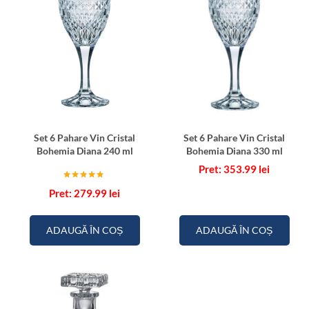
Set 6 Pahare Vin Cristal
Set 6 Pahare Vin Cristal
Bohemia Diana 240 ml
Bohemia Diana 330 ml
353.99
lei
Evaluat la
279.99
lei
5.00
din 5
ADAUGĂ ÎN COȘ
ADAUGĂ ÎN COȘ