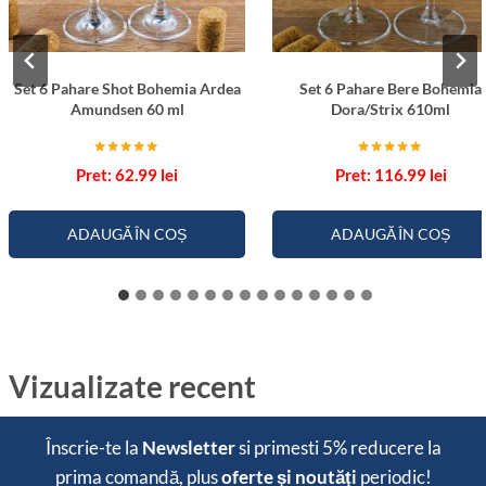
Set 6 Pahare Shot Bohemia Ardea
Set 6 Pahare Bere Bohemia
Amundsen 60 ml
Dora/Strix 610ml
Evaluat la
Evaluat la
62.99
lei
116.99
lei
5.00
5.00
din 5
din 5
ADAUGĂ ÎN COȘ
ADAUGĂ ÎN COȘ
Vizualizate recent
Înscrie-te la
Newsletter
si primesti
5% reducere
la
prima comandă, plus
oferte şi noutăţi
periodic!