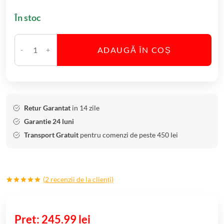
În stoc
ADAUGĂ ÎN COȘ
C
a
n
t
i
Retur Garantat
in 14 zile
t
Garantie 24 luni
a
Transport Gratuit
pentru comenzi de peste 450 lei
t
e
S
(
2
recenzii de la clienți)
e
Evaluat la
2
t
5.00
din 5
6
pe baza a
evaluări de
245.99
lei
P
la clienți