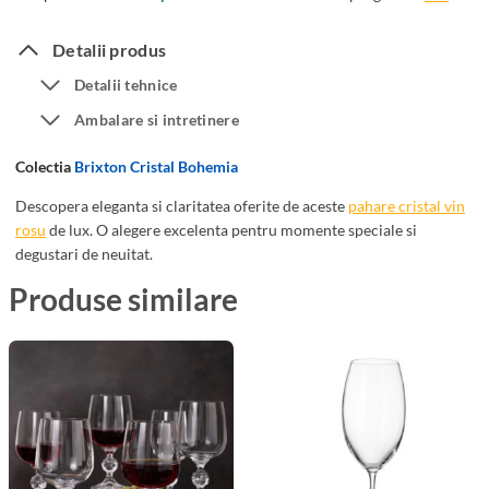
6
e
P
m
Detalii produs
a
i
Detalii tehnice
h
a
Ambalare si intretinere
a
B
r
r
Colectia
Brixton Cristal Bohemia
e
i
V
x
Descopera eleganta si claritatea oferite de aceste
pahare cristal vin
i
rosu
de lux. O alegere excelenta pentru momente speciale si
t
degustari de neuitat.
n
o
C
n
Produse similare
r
2
i
5
s
0
t
m
a
l
l
B