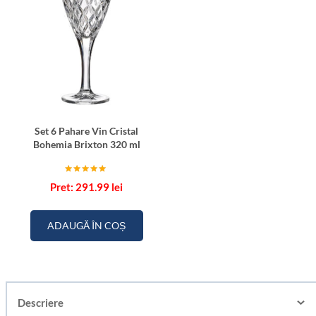
Set 6 Pahare Vin Cristal
Bohemia Brixton 320 ml
Evaluat la
291.99
lei
5.00
din 5
ADAUGĂ ÎN COȘ
Descriere