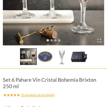
Set 6 Pahare Vin Cristal Bohemia Brixton
250 ml
(
2
recenzii de la clienți)
Evaluat la
2
5.00
din 5
pe baza a