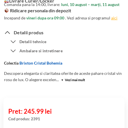
Livrare Curier/Locker
evaluări de
Comanda pana la 14:00, livrare:
luni, 10 august – marți, 11 august
la clienți
Ridicare personala din depozit
Incepand de
vineri dupa ora 09:00
. Vezi adresa si programul
aici
Detalii produs
Detalii tehnice
Ambalare si intretinere
Colectia
Brixton Cristal Bohemia
Descopera eleganta si claritatea oferite de aceste pahare cristal vin
rosu de lux. O alegere excelen...
▾
Vezi mai mult
245.99
lei
Cod produs:
2391