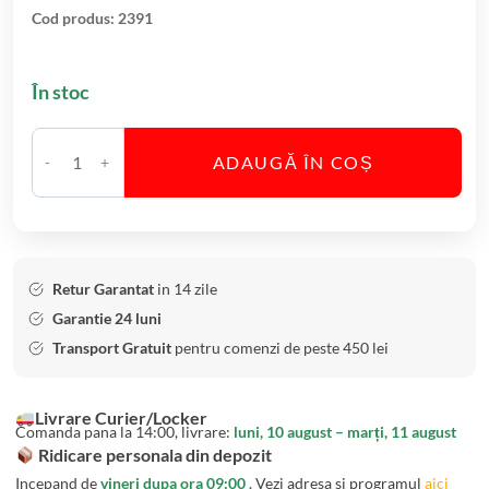
a
Cod produs:
2391
h
a
În stoc
r
e
V
ADAUGĂ ÎN COȘ
C
i
a
n
n
C
t
r
i
i
Retur Garantat
in 14 zile
t
s
Garantie 24 luni
a
t
Transport Gratuit
pentru comenzi de peste 450 lei
t
a
e
l
Livrare Curier/Locker
S
B
Comanda pana la 14:00, livrare:
luni, 10 august – marți, 11 august
e
o
Ridicare personala din depozit
t
h
Incepand de
vineri dupa ora 09:00
. Vezi adresa si programul
aici