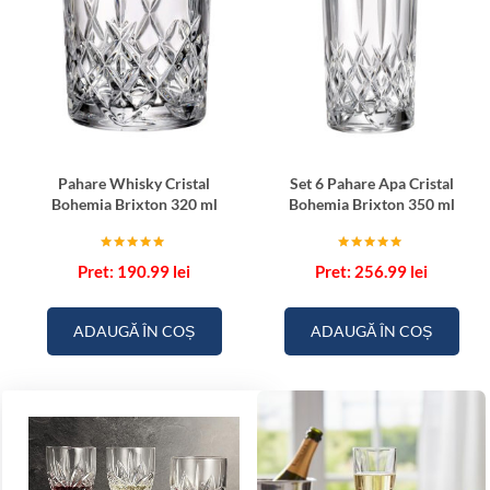
Pahare Whisky Cristal
Set 6 Pahare Apa Cristal
Bohemia Brixton 320 ml
Bohemia Brixton 350 ml
Evaluat la
Evaluat la
190.99
lei
256.99
lei
5.00
5.00
din 5
din 5
ADAUGĂ ÎN COȘ
ADAUGĂ ÎN COȘ