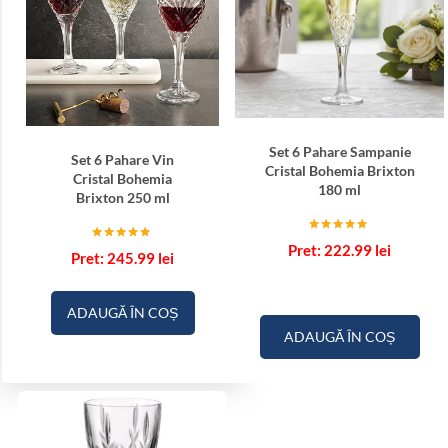
Set 6 Pahare Sampanie
Set 6 Pahare Vin
Cristal Bohemia Brixton
Cristal Bohemia
180 ml
Brixton 250 ml
Evaluat la
222.99
lei
Evaluat la
5.00
245.99
lei
5.00
din 5
din 5
ADAUGĂ ÎN COȘ
ADAUGĂ ÎN COȘ