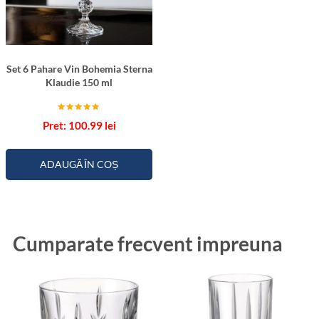
Set 6 Pahare Vin Bohemia Sterna
Klaudie 150 ml
Evaluat la
100.99
lei
5.00
din 5
ADAUGĂ ÎN COȘ
Cumparate frecvent impreuna