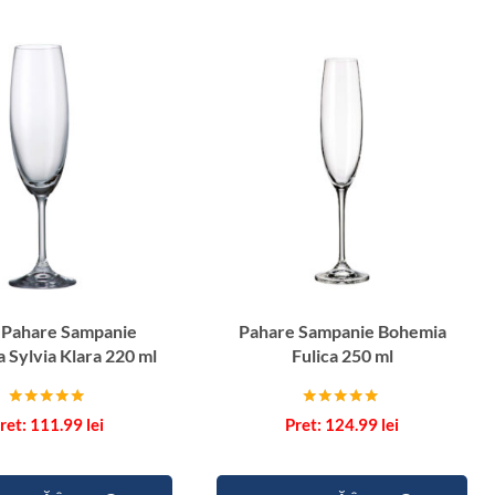
P
a
h
a
r
e
S
a
m
p
a
n
6 Pahare Sampanie
Pahare Sampanie Bohemia
i
 Sylvia Klara 220 ml
Fulica 250 ml
e
B
Evaluat la
Evaluat la
o
111.99
lei
124.99
lei
5.00
5.00
h
din 5
din 5
e