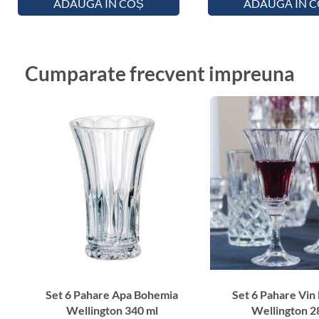
ADAUGĂ ÎN COȘ
ADAUGĂ ÎN 
Cumparate frecvent impreuna
Set 6 Pahare Apa Bohemia
Set 6 Pahare Vin
Wellington 340 ml
Wellington 2