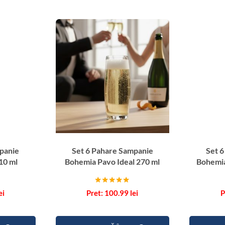
a
h
a
r
e
S
a
m
p
a
n
i
panie
Set 6 Pahare Sampanie
Set 
e
10 ml
Bohemia Pavo Ideal 270 ml
Bohemia
B
o
h
Evaluat la
ei
100.99
lei
5.00
e
din 5
m