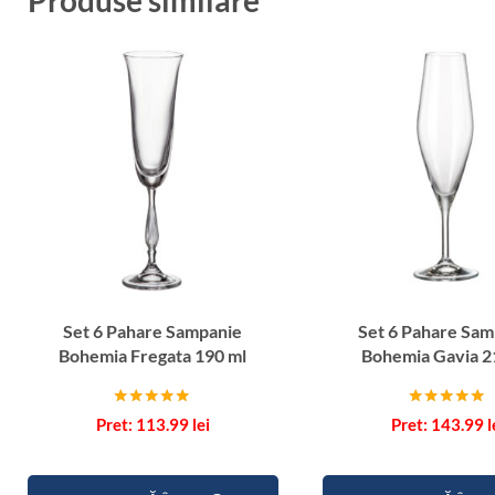
Produse similare
Set 6 Pahare Sampanie
Set 6 Pahare Sam
Bohemia Fregata 190 ml
Bohemia Gavia 2
Evaluat la
Evaluat la
113.99
lei
143.99
l
5.00
5.00
din 5
din 5