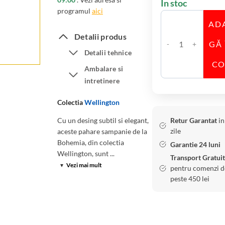
În stoc
programul
aici
AD
Detalii produs
GĂ 
C
Detalii tehnice
a
C
Ambalare si
n
intretinere
t
i
Colectia
Wellington
t
Cu un desing subtil si elegant,
Retur Garantat
in
a
zile
aceste pahare sampanie de la
t
Bohemia, din colectia
Garantie 24 luni
e
Wellington, sunt ...
Transport Gratuit
S
▾
Vezi mai mult
pentru comenzi d
e
peste 450 lei
t
6
P