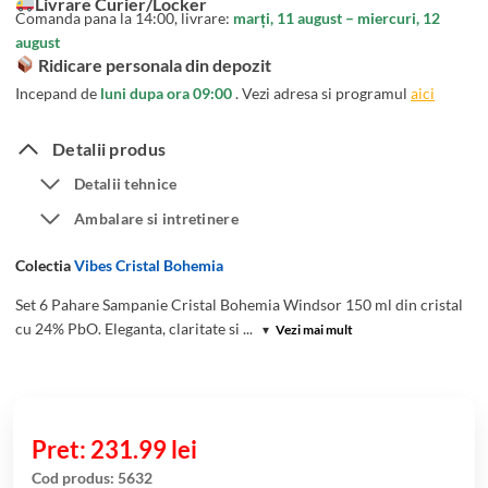
Livrare Curier/Locker
unei
Comanda pana la 14:00, livrare:
marți, 11 august – miercuri, 12
singure
august
evaluări
Ridicare personala din depozit
Incepand de
luni dupa ora 09:00
. Vezi adresa si programul
aici
Detalii produs
Detalii tehnice
Ambalare si intretinere
Colectia
Vibes Cristal Bohemia
Set 6 Pahare Sampanie Cristal Bohemia Windsor 150 ml din cristal
cu 24% PbO. Eleganta, claritate si ...
▾
Vezi mai mult
231.99
lei
Cod produs:
5632