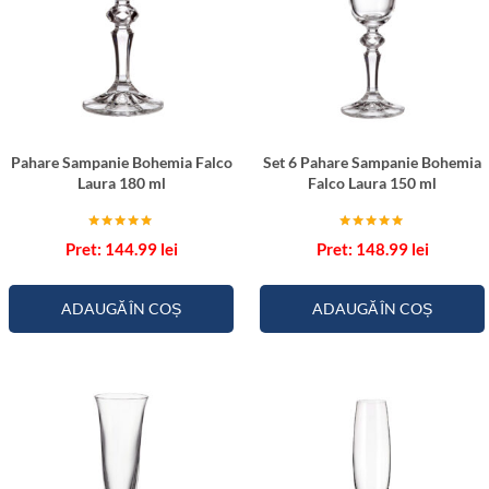
i
5
s
0
t
m
a
l
l
B
Pahare Sampanie Bohemia Falco
Set 6 Pahare Sampanie Bohemia
o
Laura 180 ml
Falco Laura 150 ml
h
e
Evaluat la
Evaluat la
144.99
lei
148.99
lei
5.00
5.00
m
din 5
din 5
i
ADAUGĂ ÎN COȘ
ADAUGĂ ÎN COȘ
a
W
i
n
d
s
o