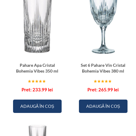
Pahare Apa Cristal
Set 6 Pahare Vin Cristal
Bohemia Vibes 350 ml
Bohemia Vibes 380 ml
Evaluat la
Evaluat la
233.99
lei
265.99
lei
5.00
5.00
din 5
din 5
ADAUGĂ ÎN COȘ
ADAUGĂ ÎN COȘ