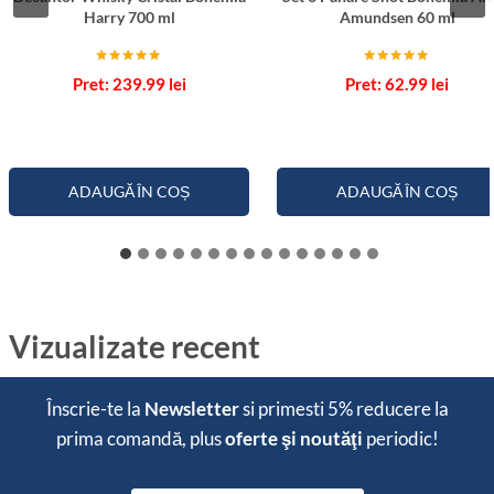
Harry 700 ml
Amundsen 60 ml
Evaluat la
Evaluat la
239.99
lei
62.99
lei
5.00
5.00
din 5
din 5
ADAUGĂ ÎN COȘ
ADAUGĂ ÎN COȘ
Vizualizate recent
Înscrie-te la
Newsletter
si primesti
5% reducere
la
prima comandă, plus
oferte şi noutăţi
periodic!