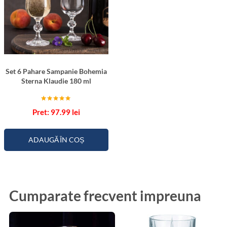
Set 6 Pahare Sampanie Bohemia
Sterna Klaudie 180 ml
Evaluat la
97.99
lei
5.00
din 5
ADAUGĂ ÎN COȘ
Cumparate frecvent impreuna