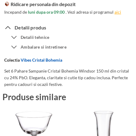
t
t
Ridicare personala din depozit
6
a
Incepand de
luni dupa ora 09:00
. Vezi adresa si programul
aici
P
l
a
B
Detalii produs
h
o
Detalii tehnice
a
h
Ambalare si intretinere
r
e
e
m
Colectia
Vibes Cristal Bohemia
S
i
a
Set 6 Pahare Sampanie Cristal Bohemia Windsor 150 ml din cristal
a
cu 24% PbO. Eleganta, claritate si cutie tip cadou inclusa. Perfecte
m
W
pentru cadouri si ocazii festive.
p
i
a
Produse similare
n
n
d
i
s
e
o
C
r
r
1