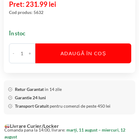
231.99
lei
P
singure
evaluări
a
Cod produs:
5632
h
a
În stoc
r
e
S
ADAUGĂ ÎN COȘ
C
a
a
m
n
p
t
a
i
n
Retur Garantat
in 14 zile
t
i
Garantie 24 luni
a
e
Transport Gratuit
pentru comenzi de peste 450 lei
t
C
e
r
Livrare Curier/Locker
S
i
Comanda pana la 14:00, livrare:
marți, 11 august – miercuri, 12
e
s
august