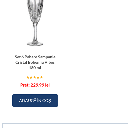
Set 6 Pahare Sampanie
Cristal Bohemia Vibes
180 ml
Evaluat la
229.99
lei
5.00
din 5
ADAUGĂ ÎN COȘ