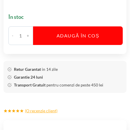
În stoc
ADAUGĂ ÎN COȘ
C
a
n
t
i
Retur Garantat
in 14 zile
t
Garantie 24 luni
a
Transport Gratuit
pentru comenzi de peste 450 lei
t
e
S
(O recenzie client)
e
Evaluat la
t
5.00
din 5
6
pe baza
unei