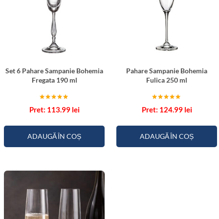
r
1
5
0
m
l
Set 6 Pahare Sampanie Bohemia
Pahare Sampanie Bohemia
Fregata 190 ml
Fulica 250 ml
Evaluat la
Evaluat la
113.99
lei
124.99
lei
5.00
5.00
din 5
din 5
ADAUGĂ ÎN COȘ
ADAUGĂ ÎN COȘ