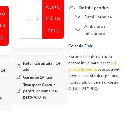
ADAU
Detalii produs
AU
Detalii tehnice
GĂ ÎN
C
ÎN
Ambalare si
a
COȘ
intretinere
n
OȘ
t
Colectia
Flair
i
Forme curbate care pun
t
aroma in valoare, acest
set
Retur Garantat
in 14
a
zile
cristal Bohemia
este potrivit
 14
t
pentru a servi tuica, palinca,
Garantie 24 luni
e
lichior sau orice alt digestiv.
Transport Gratuit
S
Cristal 24%PbO.
pentru comenzi de
e
peste 450 lei
e
t
6
P
a