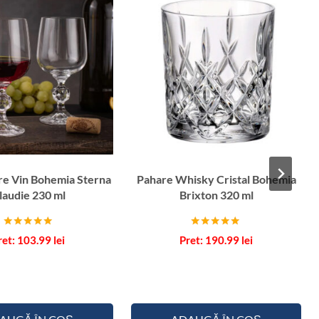
re Vin Bohemia Sterna
Pahare Whisky Cristal Bohemia
laudie 230 ml
Brixton 320 ml
Evaluat la
Evaluat la
103.99
lei
190.99
lei
5.00
5.00
din 5
din 5