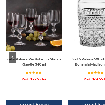
Set 6 Pahare Vin Bohemia Sterna
Set 6 Pahare Whisk
Klaudie 340 ml
Bohemia Madison
Evaluat la
Evaluat la
122.99
lei
164.99
5.00
4.67
din 5
din 5