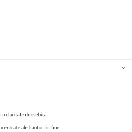
a
i
r
i o claritate deosebita.
centrate ale bauturilor fine.