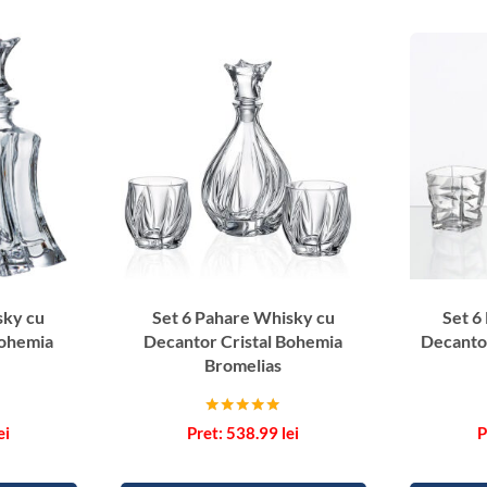
a
h
a
r
e
A
p
e
r
i
t
i
sky cu
Set 6 Pahare Whisky cu
Set 6
v
Bohemia
Decantor Cristal Bohemia
Decantor
c
Bromelias
u
S
Evaluat la
ei
538.99
lei
t
5.00
din 5
i