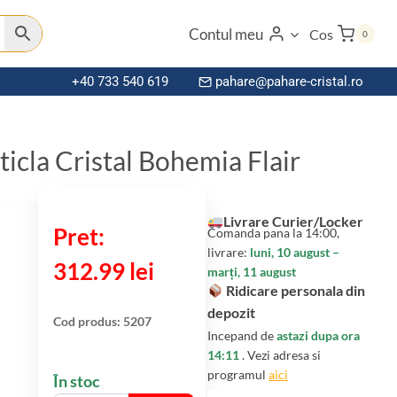
Contul meu
Cos
0
+40 733 540 619
pahare@pahare-cristal.ro
ticla Cristal Bohemia Flair
Livrare Curier/Locker
Comanda pana la 14:00,
livrare:
luni, 10 august –
312.99
lei
marți, 11 august
Ridicare personala din
depozit
Cod produs:
5207
Incepand de
astazi dupa ora
14:11
. Vezi adresa si
programul
aici
În stoc