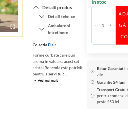
În stoc
Detalii produs
AD
Detalii tehnice
GĂ 
Ambalare si
C
intretinere
a
C
n
Colectia
Flair
t
Forme curbate care pun
i
aroma in valoare, acest set
t
cristal Bohemia este potrivit
Retur Garantat
in
a
pentru a servi tuic...
zile
t
▾
Vezi mai mult
Garantie 24 luni
e
Transport Gratuit
S
pentru comenzi d
e
peste 450 lei
t
6
P