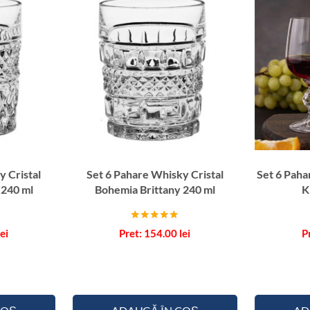
y Cristal
Set 6 Pahare Whisky Cristal
Set 6 Paha
 240 ml
Bohemia Brittany 240 ml
K
Evaluat la
lei
154.00
lei
5.00
din 5