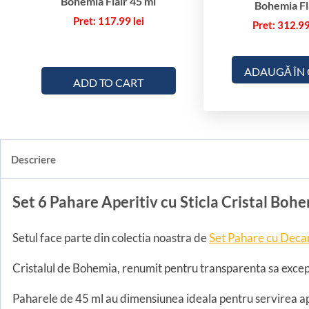
Bohemia Flair 45 ml
Bohemia Fl
117.99
lei
312.9
ADAUGĂ ÎN
ADD TO CART
Descriere
Set 6 Pahare Aperitiv cu Sticla Cristal Bohe
Setul face parte din colectia noastra de
Set Pahare cu Deca
Cristalul de Bohemia, renumit pentru transparenta sa exceptio
Paharele de 45 ml au dimensiunea ideala pentru servirea ape