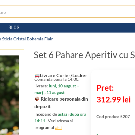
BLOG
u Sticla Cristal Bohemia Flair
Set 6 Pahare Aperitiv cu S
Livrare Curier/Locker
Comanda pana la 14:00,
livrare:
luni, 10 august –
marți, 11 august
312.99
lei
Ridicare personala din
depozit
Incepand de
astazi dupa ora
Cod produs:
5207
14:11
. Vezi adresa si
programul
aici