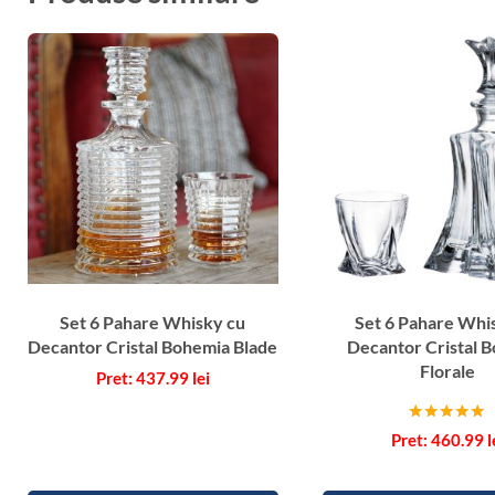
Set 6 Pahare Whisky cu
Set 6 Pahare Whi
Decantor Cristal Bohemia Blade
Decantor Cristal 
Florale
437.99
lei
Evaluat la
460.99
l
5.00
din 5