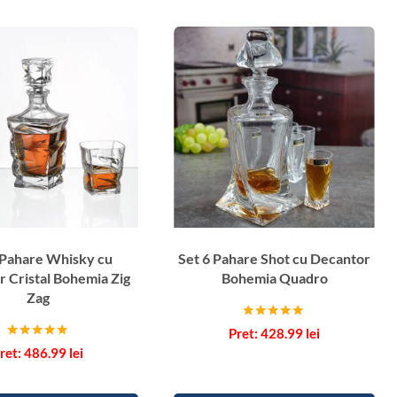
h
a
r
e
A
p
e
r
i
t
i
v
 Pahare Whisky cu
Set 6 Pahare Shot cu Decantor
c
 Cristal Bohemia Zig
Bohemia Quadro
u
Zag
S
Evaluat la
t
428.99
lei
5.00
Evaluat la
486.99
lei
din 5
i
5.00
din 5
c