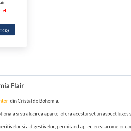
l
air
a
9
lei
i
r
 COȘ
mia Flair
ntor
din Cristal de Bohemia.
nala si stralucirea aparte, ofera acestui set un aspect luxos s
ritivelor si a digestivelor, permitand aprecierea aromelor con