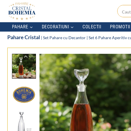
Skip
to
content
PAHARE
DECORATIUNI
COLECTII
PROMOTII
Pahare Cristal
|
Set Pahare cu Decantor
|
Set 6 Pahare Aperitiv c