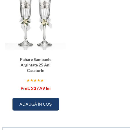
Pahare Sampanie
Argintate 25 Ani
Casatorie
Evaluat la
237.99
lei
5.00
din 5
ADAUGĂ ÎN COȘ