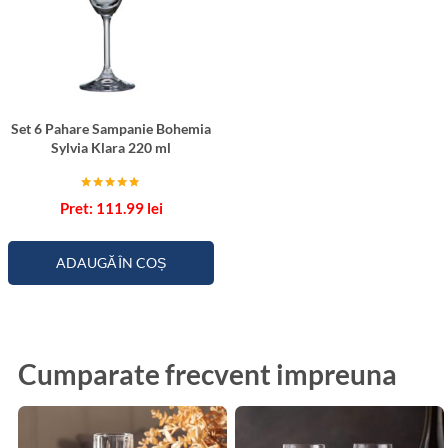
Set 6 Pahare Sampanie Bohemia
Sylvia Klara 220 ml
Evaluat la
111.99
lei
5.00
din 5
ADAUGĂ ÎN COȘ
Cumparate frecvent impreuna