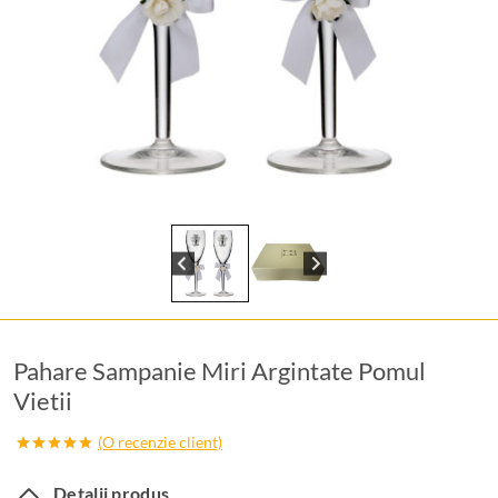
Pahare Sampanie Miri Argintate Pomul
Vietii
(O recenzie client)
Evaluat la
5.00
din 5
Detalii produs
pe baza