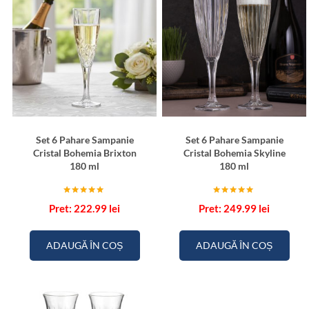
Set 6 Pahare Sampanie
Set 6 Pahare Sampanie
Cristal Bohemia Brixton
Cristal Bohemia Skyline
180 ml
180 ml
Evaluat la
Evaluat la
222.99
lei
249.99
lei
5.00
5.00
din 5
din 5
ADAUGĂ ÎN COȘ
ADAUGĂ ÎN COȘ