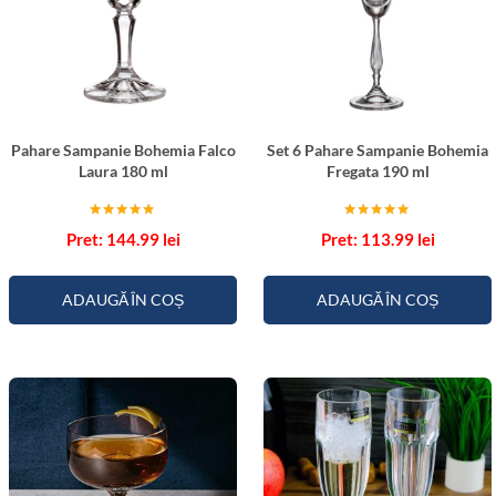
Pahare Sampanie Bohemia Falco
Set 6 Pahare Sampanie Bohemia
Laura 180 ml
Fregata 190 ml
Evaluat la
Evaluat la
144.99
lei
113.99
lei
5.00
5.00
din 5
din 5
ADAUGĂ ÎN COȘ
ADAUGĂ ÎN COȘ