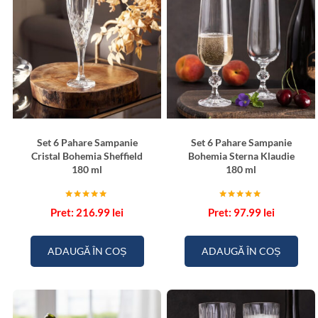
Set 6 Pahare Sampanie
Set 6 Pahare Sampanie
Cristal Bohemia Sheffield
Bohemia Sterna Klaudie
180 ml
180 ml
Evaluat la
Evaluat la
216.99
lei
97.99
lei
5.00
5.00
din 5
din 5
ADAUGĂ ÎN COȘ
ADAUGĂ ÎN COȘ