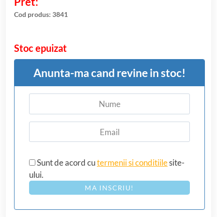
singure
evaluări
Cod produs:
3841
Stoc epuizat
Anunta-ma cand revine in stoc!
Sunt de acord cu
termenii si conditiile
site-
ului.
MA INSCRIU!