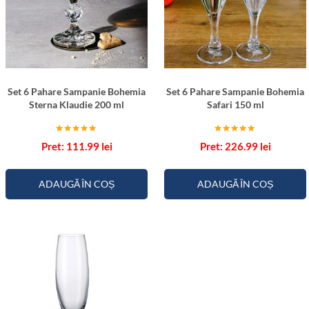
Set 6 Pahare Sampanie Bohemia
Set 6 Pahare Sampanie Bohemia
Sterna Klaudie 200 ml
Safari 150 ml
Evaluat la
Evaluat la
111.99
lei
226.99
lei
5.00
5.00
din 5
din 5
ADAUGĂ ÎN COȘ
ADAUGĂ ÎN COȘ