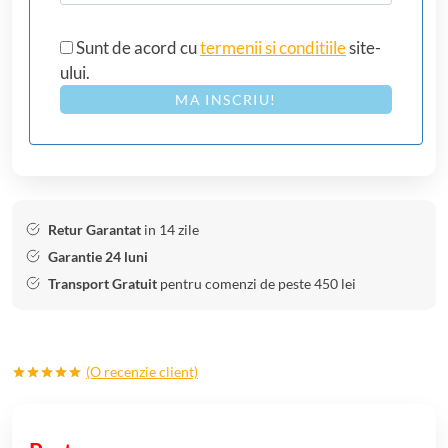
Sunt de acord cu
termenii si conditiile
site-
ului.
MA INSCRIU!
Retur Garantat
in 14 zile
Garantie 24 luni
Transport Gratuit
pentru comenzi de peste 450 lei
(O recenzie client)
Evaluat la
5.00
din 5
pe baza
unei