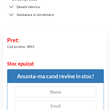
unei
Detalii tehnice
singure
evaluări
Ambalare si intretinere
Cod produs:
3841
Stoc epuizat
Anunta-ma cand revine in stoc!