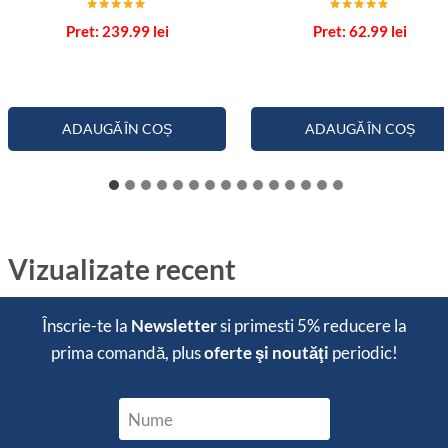
Evaluat la
Evaluat la
239.99
lei
62.99
lei
5.00
5.00
din 5
din 5
ADAUGĂ ÎN COȘ
ADAUGĂ ÎN COȘ
Vizualizate recent
Înscrie-te la
Newsletter
si primesti
5% reducere
la
prima comandă, plus
oferte şi noutăţi
periodic!