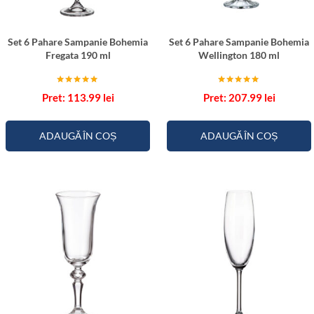
n
h
t
e
Set 6 Pahare Sampanie Bohemia
Set 6 Pahare Sampanie Bohemia
a
t
Fregata 190 ml
Wellington 180 ml
t
e
e
Evaluat la
Evaluat la
113.99
lei
207.99
lei
c
5.00
5.00
din 5
din 5
u
M
ADAUGĂ ÎN COȘ
ADAUGĂ ÎN COȘ
e
d
a
l
i
o
n
V
e
r