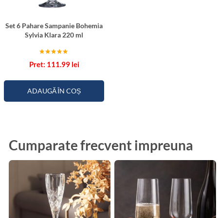
Set 6 Pahare Sampanie Bohemia
Sylvia Klara 220 ml
Evaluat la
111.99
lei
5.00
din 5
ADAUGĂ ÎN COȘ
Cumparate frecvent impreuna