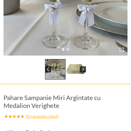
Pahare Sampanie Miri Argintate cu
Medalion Verighete
(O recenzie client)
Evaluat la
5.00
din 5
pe baza