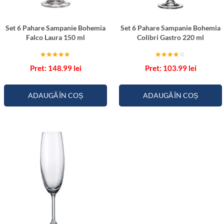
i
g
Set 6 Pahare Sampanie Bohemia
Set 6 Pahare Sampanie Bohemia
h
Falco Laura 150 ml
Colibri Gastro 220 ml
e
t
Evaluat la
Evaluat
148.99
lei
103.99
lei
5.00
la
e
din 5
4.00
din 5
ADAUGĂ ÎN COȘ
ADAUGĂ ÎN COȘ