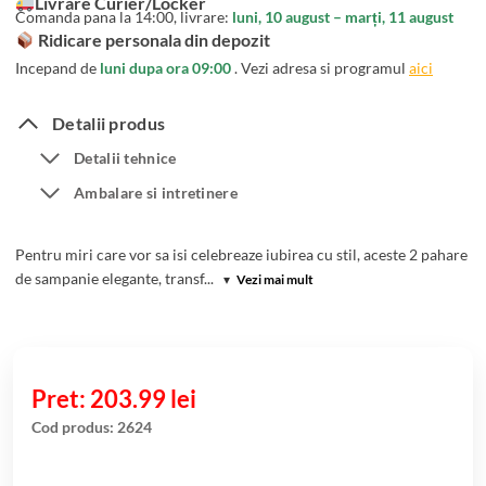
Livrare Curier/Locker
unei
Comanda pana la 14:00, livrare:
luni, 10 august – marți, 11 august
singure
Ridicare personala din depozit
evaluări
Incepand de
luni dupa ora 09:00
. Vezi adresa si programul
aici
Detalii produs
Detalii tehnice
Ambalare si intretinere
Pentru miri care vor sa isi celebreaze iubirea cu stil, aceste 2 pahare
de sampanie elegante, transf...
▾
Vezi mai mult
203.99
lei
Cod produs:
2624