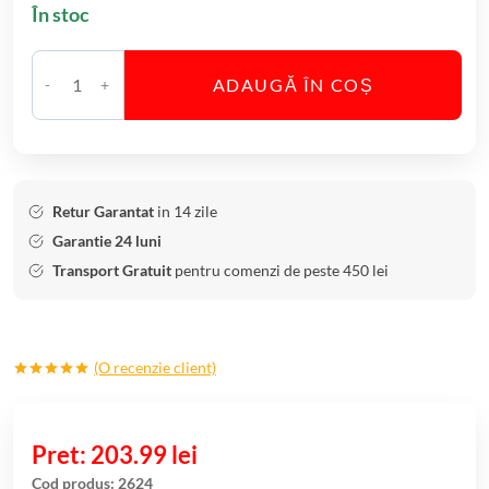
În stoc
ADAUGĂ ÎN COȘ
C
a
n
t
i
Retur Garantat
in 14 zile
t
Garantie 24 luni
a
Transport Gratuit
pentru comenzi de peste 450 lei
t
e
P
(O recenzie client)
a
Evaluat la
h
5.00
din 5
a
pe baza
unei
203.99
lei
r
singure
evaluări
e
Cod produs:
2624