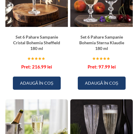
Set 6 Pahare Sampanie
Set 6 Pahare Sampanie
Cristal Bohemia Sheffield
Bohemia Sterna Klaudie
180 ml
180 ml
Evaluat la
Evaluat la
216.99
lei
97.99
lei
5.00
5.00
din 5
din 5
ADAUGĂ ÎN COȘ
ADAUGĂ ÎN COȘ