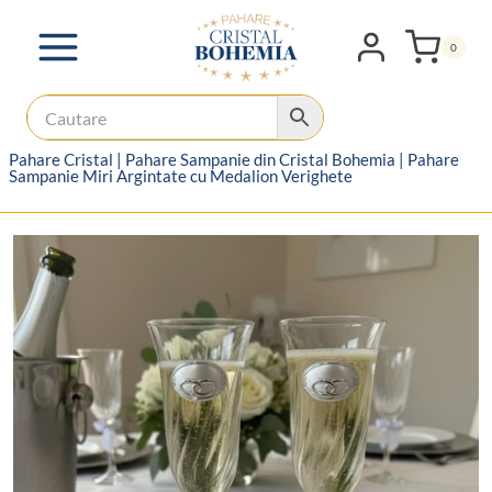
Skip
to
0
content
Pahare Cristal
|
Pahare Sampanie din Cristal Bohemia
|
Pahare
Sampanie Miri Argintate cu Medalion Verighete