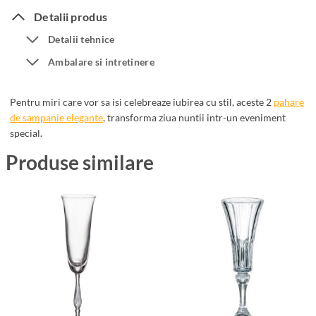
r
a
Detalii produs
e
t
Detalii tehnice
S
e
Ambalare si intretinere
a
c
m
u
p
M
Pentru miri care vor sa isi celebreaze iubirea cu stil, aceste 2
pahare
a
e
de sampanie elegante
, transforma ziua nuntii intr-un eveniment
n
special.
d
i
a
Produse similare
e
l
M
i
i
o
r
n
i
V
A
e
r
r
g
i
i
g