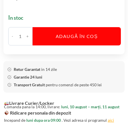
S
a
În stoc
m
p
a
ADAUGĂ ÎN COȘ
C
n
a
i
n
e
t
M
i
i
Retur Garantat
in 14 zile
t
r
Garantie 24 luni
a
i
Transport Gratuit
pentru comenzi de peste 450 lei
t
A
e
r
Livrare Curier/Locker
P
g
Comanda pana la 14:00, livrare:
luni, 10 august – marți, 11 august
a
i
Ridicare personala din depozit
h
n
Incepand de
luni dupa ora 09:00
. Vezi adresa si programul
aici
a
t