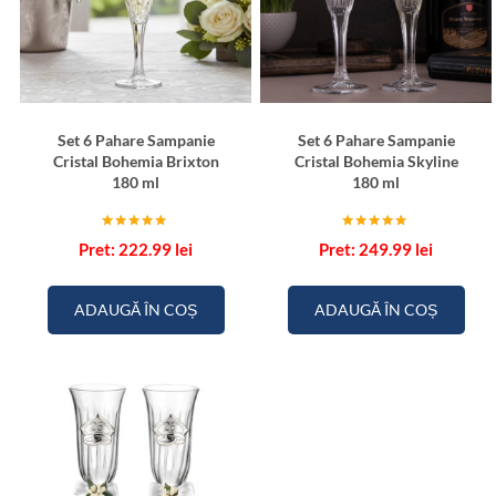
Set 6 Pahare Sampanie
Set 6 Pahare Sampanie
Cristal Bohemia Brixton
Cristal Bohemia Skyline
180 ml
180 ml
Evaluat la
Evaluat la
222.99
lei
249.99
lei
5.00
5.00
din 5
din 5
ADAUGĂ ÎN COȘ
ADAUGĂ ÎN COȘ