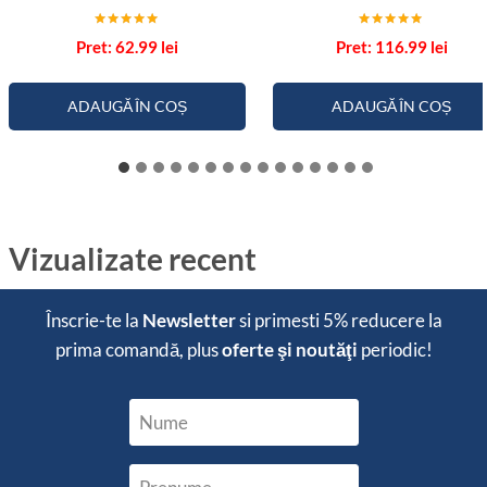
Evaluat la
Evaluat la
62.99
lei
116.99
lei
5.00
5.00
din 5
din 5
ADAUGĂ ÎN COȘ
ADAUGĂ ÎN COȘ
Vizualizate recent
Înscrie-te la
Newsletter
si primesti
5% reducere
la
prima comandă, plus
oferte şi noutăţi
periodic!