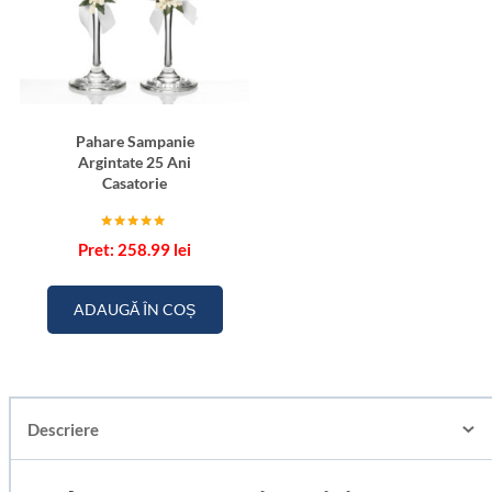
Pahare Sampanie
Argintate 25 Ani
Casatorie
Evaluat la
258.99
lei
5.00
din 5
ADAUGĂ ÎN COȘ
Descriere