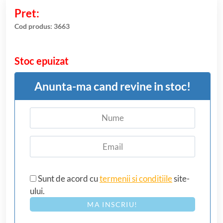
evaluări de
la clienți
Cod produs:
3663
Stoc epuizat
Anunta-ma cand revine in stoc!
Sunt de acord cu
termenii si conditiile
site-
ului.
MA INSCRIU!