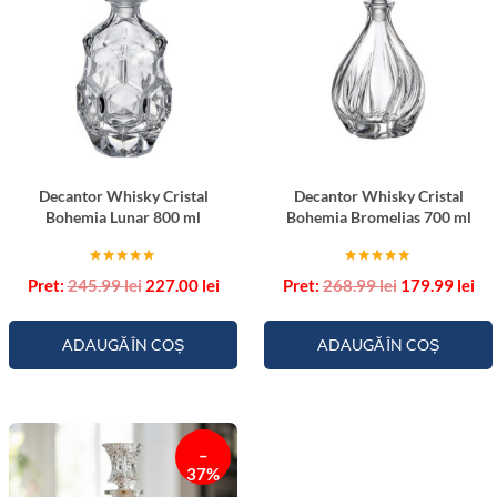
Decantor Whisky Cristal
Decantor Whisky Cristal
Bohemia Lunar 800 ml
Bohemia Bromelias 700 ml
Evaluat la
Evaluat la
Prețul
Prețul
Prețul
Pre
245.99
lei
227.00
lei
268.99
lei
179.99
lei
5.00
5.00
inițial
curent
inițial
cu
din 5
din 5
a
este:
a
est
fost:
227.00 lei.
fost:
179
ADAUGĂ ÎN COȘ
ADAUGĂ ÎN COȘ
245.99 lei.
268.99 lei.
–
37%