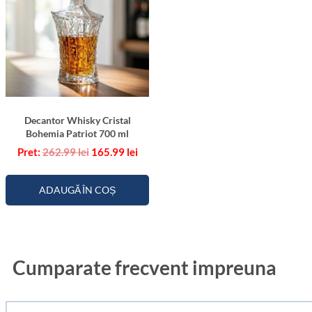
Decantor Whisky Cristal
Bohemia Patriot 700 ml
Prețul
Prețul
262.99
lei
165.99
lei
inițial
curent
a
este:
fost:
165.99 lei.
ADAUGĂ ÎN COȘ
262.99 lei.
Cumparate frecvent impreuna