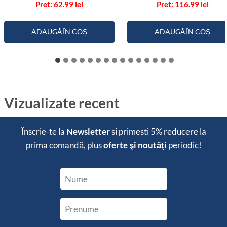
62.99
lei
116.99
lei
5.00
5.00
din 5
din 5
ADAUGĂ ÎN COȘ
ADAUGĂ ÎN COȘ
Vizualizate recent
Înscrie-te la
Newsletter
si primesti
5% reducere
la
prima comandă, plus
oferte şi noutăţi
periodic!