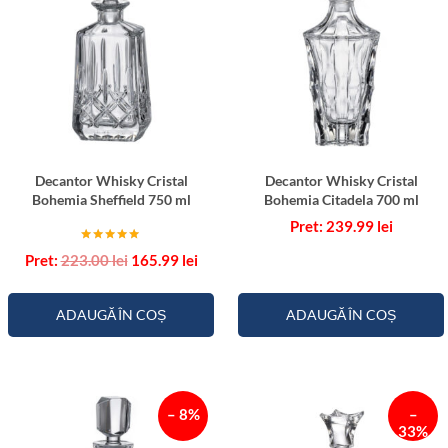
Decantor Whisky Cristal
Decantor Whisky Cristal
Bohemia Sheffield 750 ml
Bohemia Citadela 700 ml
239.99
lei
Evaluat la
Prețul
Prețul
223.00
lei
165.99
lei
5.00
inițial
curent
din 5
a
este:
fost:
165.99 lei.
ADAUGĂ ÎN COȘ
ADAUGĂ ÎN COȘ
223.00 lei.
– 8%
–
33%