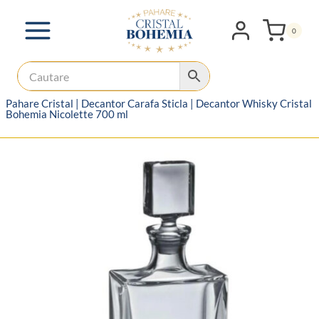
Skip
to
0
content
Pahare Cristal
|
Decantor Carafa Sticla
|
Decantor Whisky Cristal
Bohemia Nicolette 700 ml