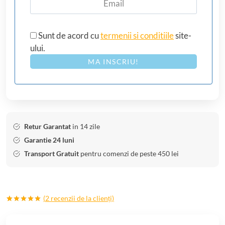
Sunt de acord cu
termenii si conditiile
site-
ului.
MA INSCRIU!
Retur Garantat
in 14 zile
Garantie 24 luni
Transport Gratuit
pentru comenzi de peste 450 lei
(
2
recenzii de la clienți)
Evaluat la
2
5.00
din 5
pe baza a