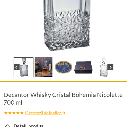
Decantor Whisky Cristal Bohemia Nicolette
700 ml
(
2
recenzii de la clienți)
Evaluat la
2
5.00
din 5
Detalii produs
pe baza a