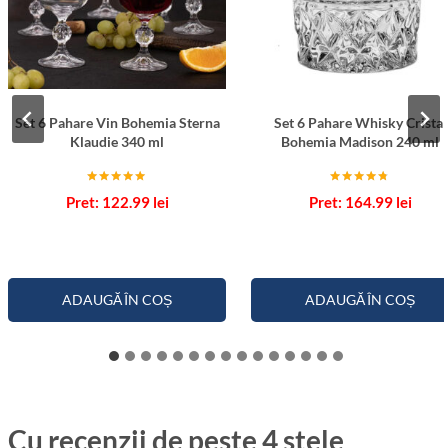
Set 6 Pahare Vin Bohemia Sterna
Set 6 Pahare Whisky Cristal
Klaudie 340 ml
Bohemia Madison 240 ml
Evaluat la
Evaluat la
122.99
lei
164.99
lei
5.00
4.67
din 5
din 5
ADAUGĂ ÎN COȘ
ADAUGĂ ÎN COȘ
Cu recenzii de peste 4 stele