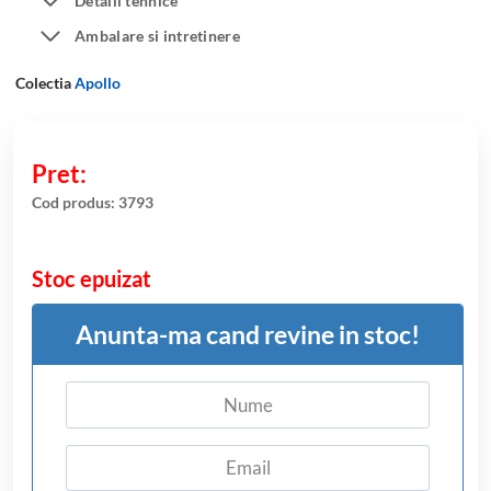
Detalii tehnice
evaluări
Ambalare si intretinere
Colectia
Apollo
Cod produs:
3793
Stoc epuizat
Anunta-ma cand revine in stoc!