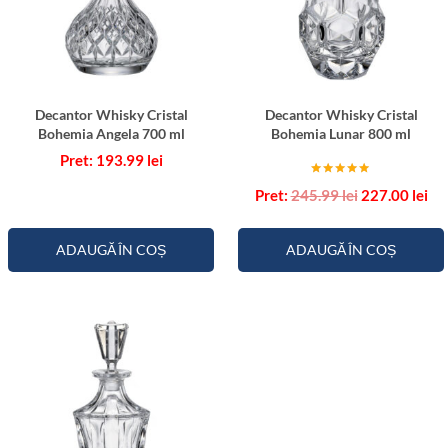
Decantor Whisky Cristal
Decantor Whisky Cristal
Bohemia Angela 700 ml
Bohemia Lunar 800 ml
193.99
lei
Evaluat la
Prețul
Pre
245.99
lei
227.00
lei
5.00
inițial
cu
din 5
a
est
fost:
227
ADAUGĂ ÎN COȘ
ADAUGĂ ÎN COȘ
245.99 lei.