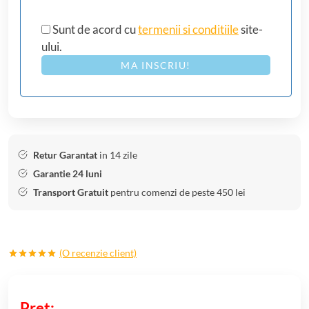
Sunt de acord cu
termenii si conditiile
site-
ului.
MA INSCRIU!
Retur Garantat
in 14 zile
Garantie 24 luni
Transport Gratuit
pentru comenzi de peste 450 lei
(O recenzie client)
Evaluat la
5.00
din 5
pe baza
unei
singure