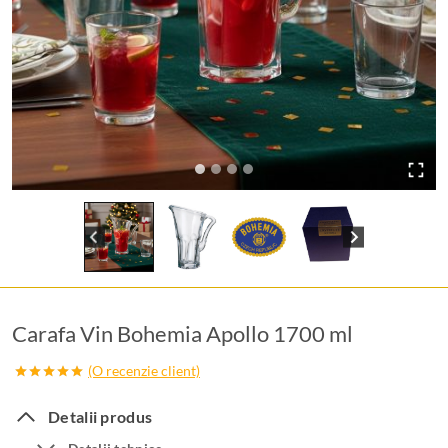
Carafa Vin Bohemia Apollo 1700 ml
(O recenzie client)
Evaluat la
5.00
din 5
Detalii produs
pe baza
unei
singure