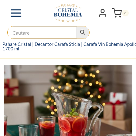
Skip
to
0
content
Pahare Cristal
|
Decantor Carafa Sticla
|
Carafa Vin Bohemia Apoll
1700 ml