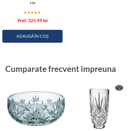
cm
Evaluat la
325.99
lei
5.00
din 5
ADAUGĂ ÎN COȘ
Cumparate frecvent impreuna