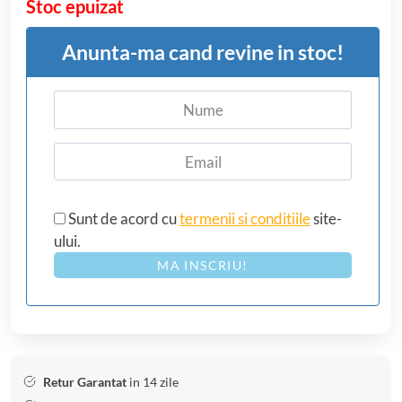
Stoc epuizat
Anunta-ma cand revine in stoc!
Sunt de acord cu
termenii si conditiile
site-
ului.
MA INSCRIU!
Retur Garantat
in 14 zile