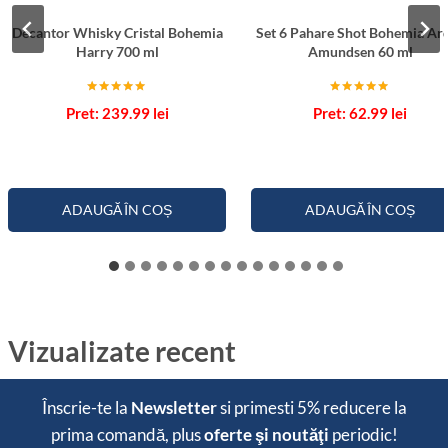
Decantor Whisky Cristal Bohemia
Set 6 Pahare Shot Bohemia Ar
Harry 700 ml
Amundsen 60 ml
Evaluat la
Evaluat la
239.99
lei
62.99
lei
5.00
5.00
din 5
din 5
ADAUGĂ ÎN COȘ
ADAUGĂ ÎN COȘ
Vizualizate recent
Înscrie-te la
Newsletter
si primesti
5% reducere
la
prima comandă, plus
oferte şi noutăţi
periodic!