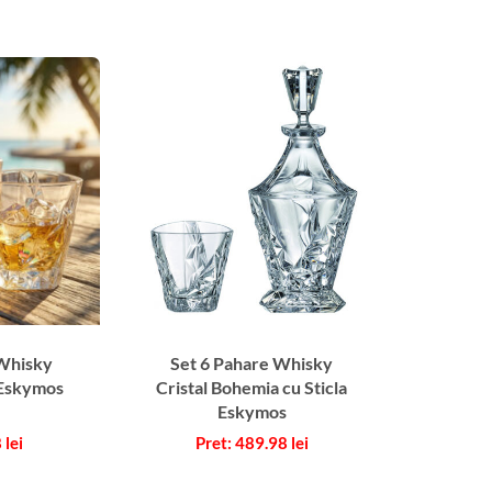
 Whisky
Set 6 Pahare Whisky
 Eskymos
Cristal Bohemia cu Sticla
Eskymos
8
lei
489.98
lei