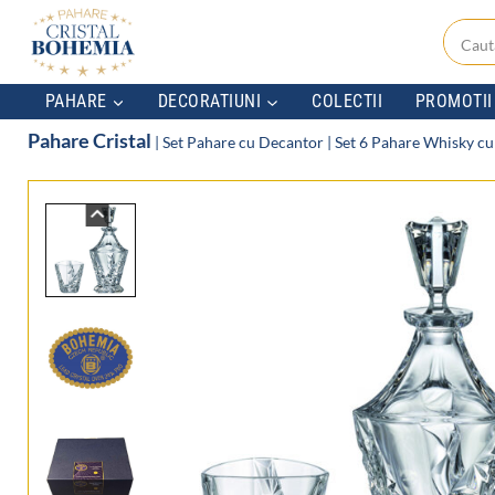
Skip
to
content
PAHARE
DECORATIUNI
COLECTII
PROMOTII
Pahare Cristal
|
Set Pahare cu Decantor
|
Set 6 Pahare Whisky cu