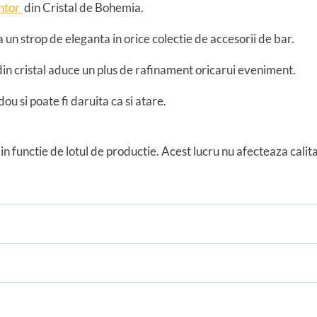
ntor
din Cristal de Bohemia.
 un strop de eleganta in orice colectie de accesorii de bar.
din cristal aduce un plus de rafinament oricarui eveniment.
u si poate fi daruita ca si atare.
in functie de lotul de productie. Acest lucru nu afecteaza cali