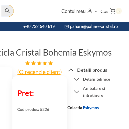
Contul meu
Cos
0
+40 733 540 619
pahare@pahare-cristal.ro
ticla Cristal Bohemia Eskymos
Detalii produs
(O recenzie client)
Evaluat la
5.00
din 5
Detalii tehnice
pe baza
Ambalare si
unei
singure
intretinere
evaluări
Colectia
Eskymos
Cod produs:
5226