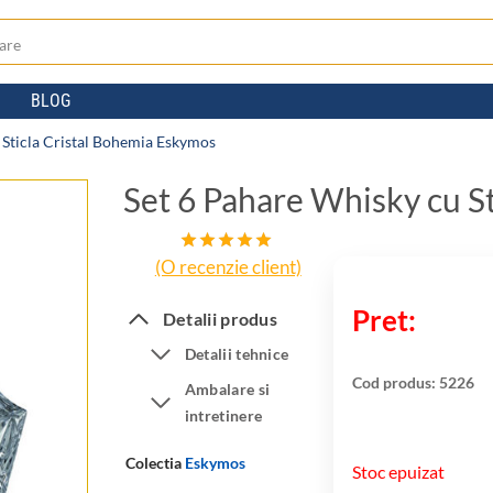
BLOG
 Sticla Cristal Bohemia Eskymos
Set 6 Pahare Whisky cu S
(O recenzie client)
Evaluat la
5.00
din 5
pe baza
Detalii produs
unei
singure
Detalii tehnice
evaluări
Cod produs:
5226
Ambalare si
intretinere
Colectia
Eskymos
Stoc epuizat