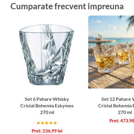
Cumparate frecvent impreuna
Set 6 Pahare Whisky
Set 12 Pahare
Cristal Bohemia Eskymos
Cristal Bohemia
270 ml
270 ml
473.9
Evaluat la
236.99
lei
5.00