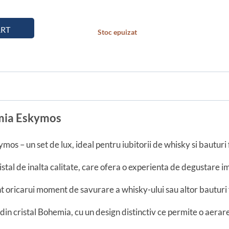
ART
Stoc epuizat
emia Eskymos
os – un set de lux, ideal pentru iubitorii de whisky si bauturi 
istal de inalta calitate, care ofera o experienta de degustare i
 oricarui moment de savurare a whisky-ului sau altor bauturi 
in cristal Bohemia, cu un design distinctiv ce permite o aerare