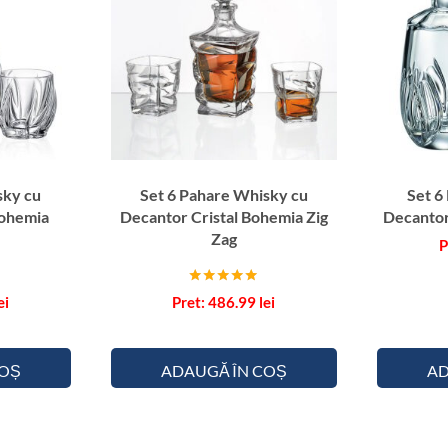
sky cu
Set 6 Pahare Whisky cu
Set 6
Bohemia
Decantor Cristal Bohemia Zig
Decantor
Zag
Evaluat la
ei
486.99
lei
5.00
din 5
COȘ
ADAUGĂ ÎN COȘ
AD