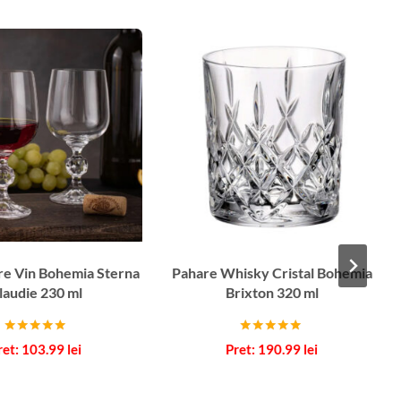
re Vin Bohemia Sterna
Pahare Whisky Cristal Bohemia
laudie 230 ml
Brixton 320 ml
Evaluat la
Evaluat la
103.99
lei
190.99
lei
5.00
5.00
din 5
din 5