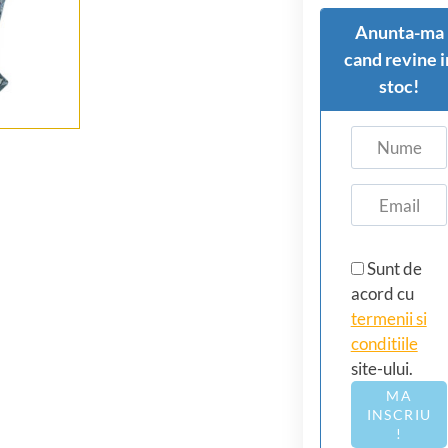
Anunta-ma
cand revine i
stoc!
Sunt de
acord cu
termenii si
conditiile
site-ului.
MA
INSCRIU
!