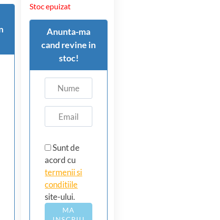
Stoc epuizat
n
Anunta-ma
cand revine in
stoc!
Sunt de
acord cu
termenii si
conditiile
site-ului.
MA
INSCRIU