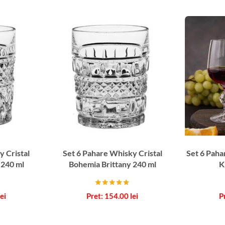
y Cristal
Set 6 Pahare Whisky Cristal
Set 6 Paha
 240 ml
Bohemia Brittany 240 ml
K
Evaluat la
lei
154.00
lei
5.00
din 5