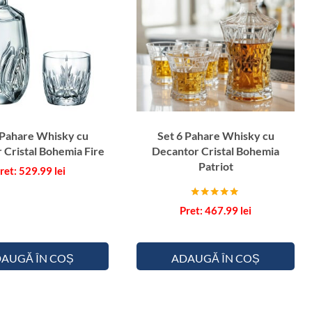
 Pahare Whisky cu
Set 6 Pahare Whisky cu
 Cristal Bohemia Fire
Decantor Cristal Bohemia
Patriot
529.99
lei
Evaluat la
467.99
lei
5.00
din 5
AUGĂ ÎN COȘ
ADAUGĂ ÎN COȘ