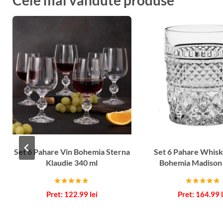
Set 6 Pahare Vin Bohemia Sterna
Set 6 Pahare Whisk
Klaudie 340 ml
Bohemia Madison
Evaluat la
Evaluat la
122.99
lei
164.99
5.00
4.67
din 5
din 5