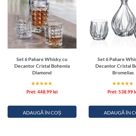
Set 6 Pahare Whisky cu
Set 6 Pahare Whi
Decantor Cristal Bohemia
Decantor Cristal 
Diamond
Bromelias
Evaluat la
Evaluat la
448.99
lei
538.99
l
5.00
5.00
din 5
din 5
ADAUGĂ ÎN COȘ
ADAUGĂ ÎN 