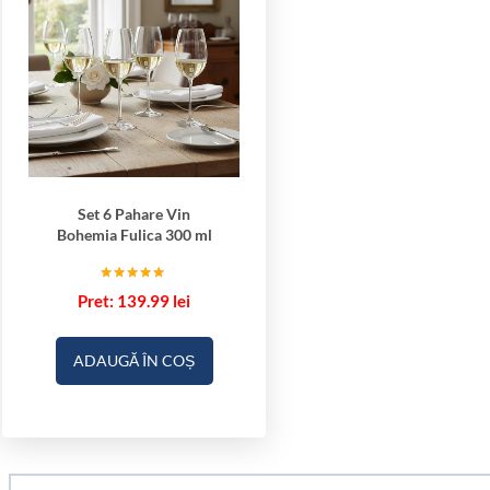
Set 6 Pahare Vin
Bohemia Fulica 300 ml
Evaluat la
139.99
lei
5.00
din 5
ADAUGĂ ÎN COȘ