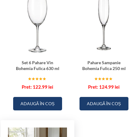
Set 6 Pahare Vin
Pahare Sampanie
Bohemia Fulica 630 ml
Bohemia Fulica 250 ml
Evaluat la
Evaluat la
122.99
lei
124.99
lei
5.00
5.00
din 5
din 5
ADAUGĂ ÎN COȘ
ADAUGĂ ÎN COȘ