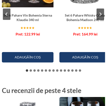
Set 6 Pahare Vin Bohemia Sterna
Set 6 Pahare Whisky Cristal
Klaudie 340 ml
Bohemia Madison 240 ml
Evaluat la
Evaluat la
122.99
lei
164.99
lei
5.00
4.67
din 5
din 5
ADAUGĂ ÎN COȘ
ADAUGĂ ÎN COȘ
Cu recenzii de peste 4 stele