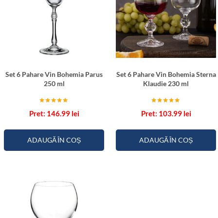
Set 6 Pahare Vin Bohemia Parus
Set 6 Pahare Vin Bohemia Sterna
250 ml
Klaudie 230 ml
Evaluat la
Evaluat la
146.99
lei
103.99
lei
5.00
5.00
din 5
din 5
ADAUGĂ ÎN COȘ
ADAUGĂ ÎN COȘ