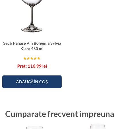
Set 6 Pahare Vin Bohemia Sylvia
Klara 460 ml
Evaluat la
116.99
lei
5.00
din 5
ADAUGĂ ÎN COȘ
Cumparate frecvent impreuna