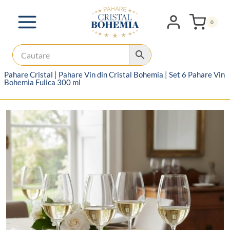
Skip
to
0
content
Pahare Cristal
|
Pahare Vin din Cristal Bohemia
|
Set 6 Pahare Vin
Bohemia Fulica 300 ml