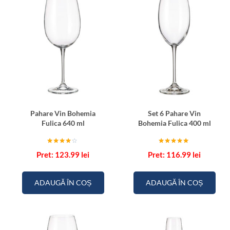
Pahare Vin Bohemia
Set 6 Pahare Vin
Fulica 640 ml
Bohemia Fulica 400 ml
Evaluat
Evaluat la
123.99
lei
116.99
lei
la
5.00
4.00
din 5
din 5
ADAUGĂ ÎN COȘ
ADAUGĂ ÎN COȘ