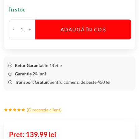
În stoc
ADAUGĂ ÎN COȘ
C
a
n
t
i
Retur Garantat
in 14 zile
t
Garantie 24 luni
a
Transport Gratuit
pentru comenzi de peste 450 lei
t
e
S
(O recenzie client)
e
Evaluat la
t
5.00
din 5
6
pe baza
unei
139.99
lei
P
singure
evaluări