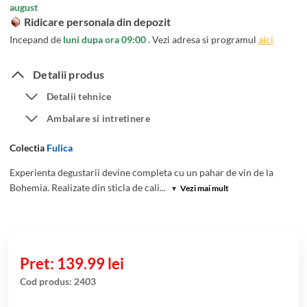
august
evaluări
Ridicare personala din depozit
Incepand de
luni dupa ora 09:00
. Vezi adresa si programul
aici
Detalii produs
Detalii tehnice
Ambalare si intretinere
Colectia
Fulica
Experienta degustarii devine completa cu un pahar de vin de la
Bohemia. Realizate din sticla de cali...
▾
Vezi mai mult
139.99
lei
Cod produs:
2403