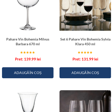
u
l
i
c
a
3
Pahare Vin Bohemia Milvus
Set 6 Pahare Vin Bohemia Sylvia
0
Barbara 670 ml
Klara 450 ml
0
m
Evaluat la
Evaluat la
l
139.99
lei
131.99
lei
5.00
5.00
din 5
din 5
ADAUGĂ ÎN COȘ
ADAUGĂ ÎN COȘ