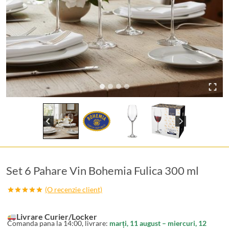
Set 6 Pahare Vin Bohemia Fulica 300 ml
(O recenzie client)
Evaluat la
5.00
din 5
pe baza
Livrare Curier/Locker
unei
Comanda pana la 14:00, livrare:
marți, 11 august – miercuri, 12
singure