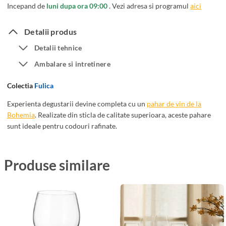
6
i
Incepand de
luni dupa ora 09:00
. Vezi adresa si programul
aici
P
c
a
a
Detalii produs
h
3
Detalii tehnice
a
0
Ambalare si intretinere
r
0
e
m
Colectia
Fulica
V
l
i
Experienta degustarii devine completa cu un
pahar de vin de la
Bohemia
. Realizate din sticla de calitate superioara, aceste pahare
n
sunt ideale pentru codouri rafinate.
B
o
h
Produse similare
e
m
i
a
F