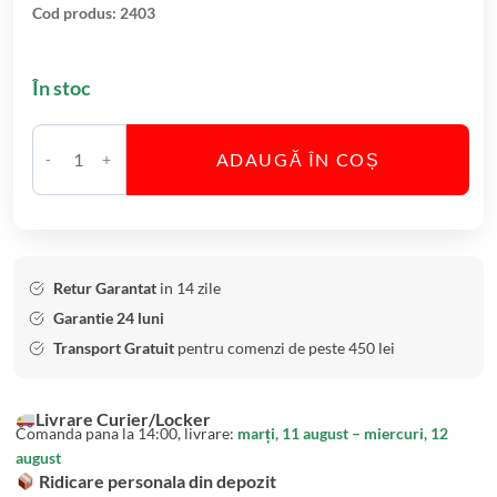
a
Cod produs:
2403
h
a
În stoc
r
e
V
ADAUGĂ ÎN COȘ
C
i
a
n
n
B
t
o
i
h
Retur Garantat
in 14 zile
t
e
Garantie 24 luni
a
m
Transport Gratuit
pentru comenzi de peste 450 lei
t
i
e
a
Livrare Curier/Locker
S
F
Comanda pana la 14:00, livrare:
marți, 11 august – miercuri, 12
e
u
august
t
l
Ridicare personala din depozit