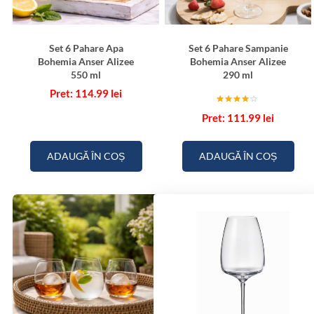
Set 6 Pahare Apa
Set 6 Pahare Sampanie
Bohemia Anser Alizee
Bohemia Anser Alizee
550 ml
290 ml
114.99
lei
Evaluat
111.99
lei
la
4.00
din 5
ADAUGĂ ÎN COȘ
ADAUGĂ ÎN COȘ