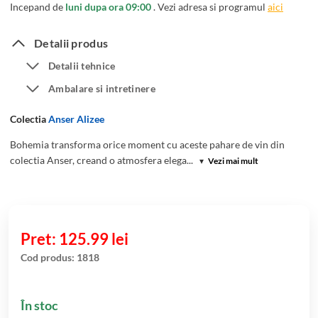
Incepand de
luni dupa ora 09:00
. Vezi adresa si programul
aici
Detalii produs
Detalii tehnice
Ambalare si intretinere
Colectia
Anser Alizee
Bohemia transforma orice moment cu aceste pahare de vin din
colectia Anser, creand o atmosfera elega...
▾
Vezi mai mult
125.99
lei
Cod produs:
1818
În stoc