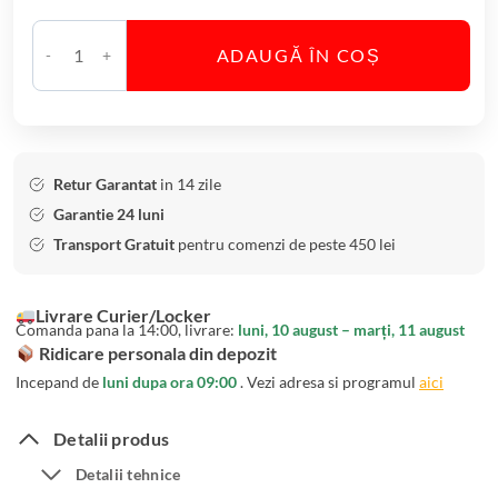
i
n
ADAUGĂ ÎN COȘ
B
C
o
a
h
n
e
t
m
i
Retur Garantat
in 14 zile
i
t
Garantie 24 luni
a
a
Transport Gratuit
pentru comenzi de peste 450 lei
A
t
n
e
Livrare Curier/Locker
s
P
Comanda pana la 14:00, livrare:
luni, 10 august – marți, 11 august
e
a
Ridicare personala din depozit
r
h
Incepand de
luni dupa ora 09:00
. Vezi adresa si programul
aici
A
a
l
r
Detalii produs
i
e
Detalii tehnice
z
V