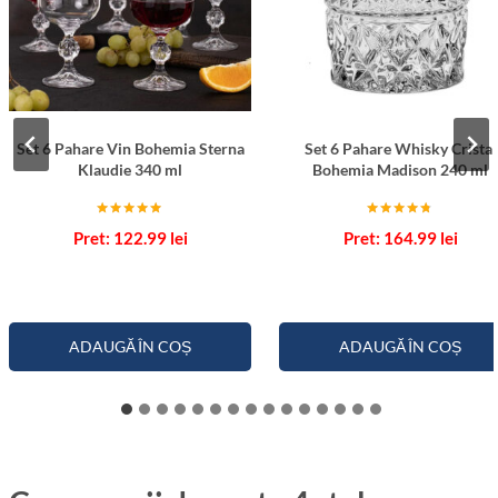
Set 6 Pahare Vin Bohemia Sterna
Set 6 Pahare Whisky Cristal
Klaudie 340 ml
Bohemia Madison 240 ml
Evaluat la
Evaluat la
122.99
lei
164.99
lei
5.00
4.67
din 5
din 5
ADAUGĂ ÎN COȘ
ADAUGĂ ÎN COȘ