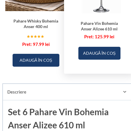
Pahare Whisky Bohemia
Pahare Vin Bohemia
Anser 400 ml
Anser Alizee 610 ml
125.99
lei
Evaluat la
97.99
lei
5.00
din 5
ADAUGĂ ÎN COȘ
ADAUGĂ ÎN COȘ
Descriere
Set 6 Pahare Vin Bohemia
Anser Alizee 610 ml