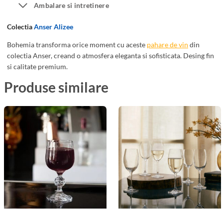
e
Ambalare si intretinere
i
e
n
Colectia
Anser Alizee
6
B
1
o
Bohemia transforma orice moment cu aceste
pahare de vin
din
0
h
colectia Anser, creand o atmosfera eleganta si sofisticata. Desing fin
si calitate premium.
m
e
l
m
Produse similare
i
a
A
n
s
e
r
A
l
i
z