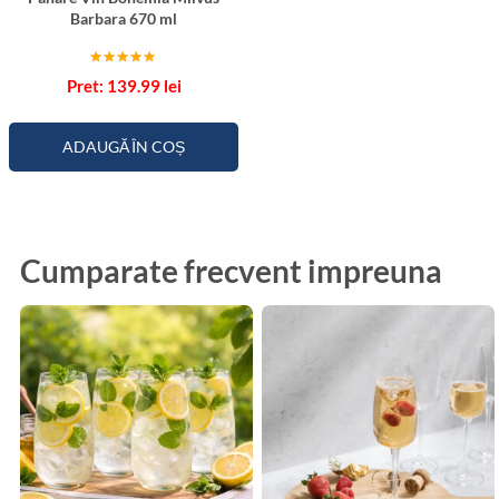
Barbara 670 ml
Evaluat la
139.99
lei
5.00
din 5
ADAUGĂ ÎN COȘ
Cumparate frecvent impreuna