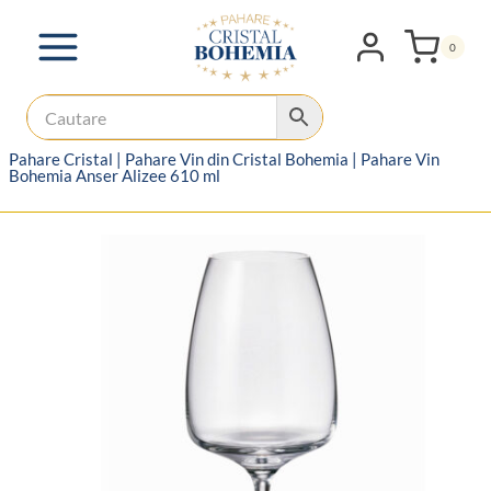
Skip
to
0
content
Pahare Cristal
|
Pahare Vin din Cristal Bohemia
|
Pahare Vin
Bohemia Anser Alizee 610 ml