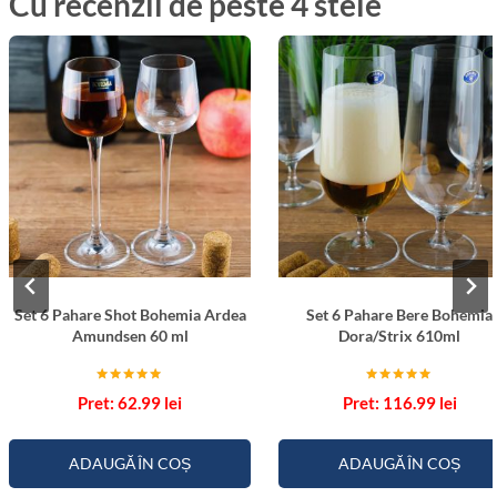
Cu recenzii de peste 4 stele
Set 6 Pahare Shot Bohemia Ardea
Set 6 Pahare Bere Bohemia
Amundsen 60 ml
Dora/Strix 610ml
Evaluat la
Evaluat la
62.99
lei
116.99
lei
5.00
5.00
din 5
din 5
ADAUGĂ ÎN COȘ
ADAUGĂ ÎN COȘ