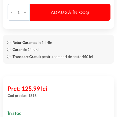
ADAUGĂ ÎN COȘ
C
a
n
t
i
Retur Garantat
in 14 zile
t
Garantie 24 luni
a
Transport Gratuit
pentru comenzi de peste 450 lei
t
e
P
a
h
125.99
lei
a
Cod produs:
1818
r
e
În stoc
V