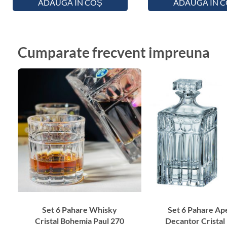
ADAUGĂ ÎN COȘ
ADAUGĂ ÎN 
Cumparate frecvent impreuna
Set 6 Pahare Whisky
Set 6 Pahare Ape
Cristal Bohemia Paul 270
Decantor Cristal