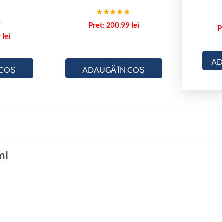
Evaluat la
200.99
lei
5.00
9
lei
din 5
AD
 COȘ
ADAUGĂ ÎN COȘ
ml