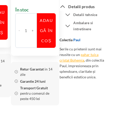
Detalii produs
În stoc
AU
Detalii tehnice
ADAU
ÎN
Ambalare si
intretinere
GĂ ÎN
OȘ
C
a
Colectia
Paul
COȘ
n
Serile cu prietenii sunt mai
t
reusite cu un
pahar tuica
i
cristal Bohemia
, din colectia
 14
t
Paul, impresioneaza prin
Retur Garantat
in 14
a
splendoare, claritate și
zile
beneficii estetice unice.
t
Garantie 24 luni
e
e
Transport Gratuit
S
pentru comenzi de
e
peste 450 lei
t
6