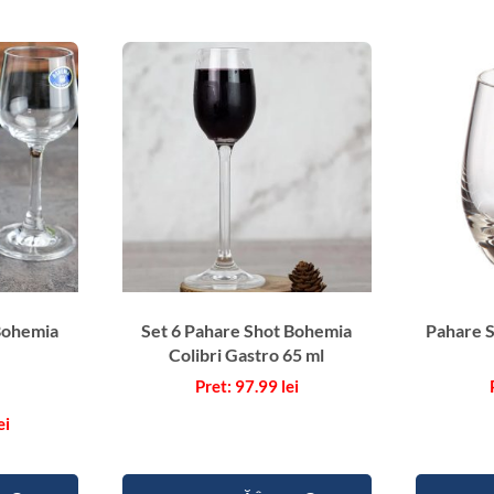
a
h
a
r
e
S
h
o
t
C
r
i
Bohemia
Set 6 Pahare Shot Bohemia
Pahare 
s
Colibri Gastro 65 ml
t
a
97.99
lei
l
ei
B
o