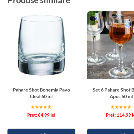
Produse similare
Pahare Shot Bohemia Pavo
Set 6 Pahare Shot 
Ideal 60 ml
Apus 60 ml
Evaluat la
Evaluat la
84.99
lei
114.99
l
5.00
5.00
din 5
din 5