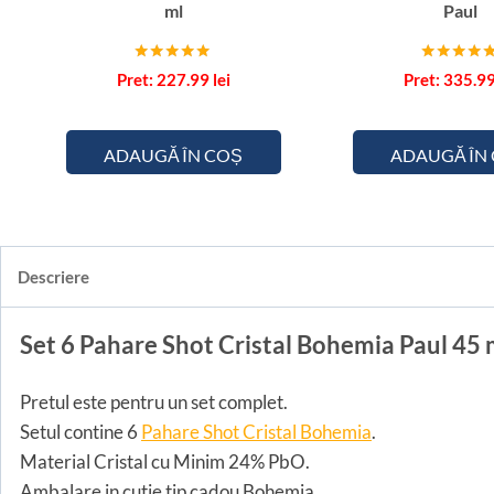
ml
Paul
Evaluat la
Evaluat la
227.99
lei
335.9
5.00
5.00
din 5
din 5
ADAUGĂ ÎN COȘ
ADAUGĂ ÎN
Descriere
Set 6 Pahare Shot Cristal Bohemia Paul 45 
Pretul este pentru un set complet.
Setul contine 6
Pahare Shot Cristal Bohemia
.
Material Cristal cu Minim 24% PbO.
Ambalare in cutie tip cadou Bohemia.