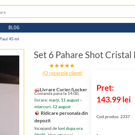
BLOG
 Paul 45 ml
Set 6 Pahare Shot Cristal
(O recenzie client)
Evaluat la
5.00
din 5
pe baza
unei
Livrare Curier/Locker
Comanda pana la 14:00,
singure
143.99
lei
evaluări
livrare:
marți, 11 august –
miercuri, 12 august
Ridicare personala din
Cod produs:
2337
depozit
Incepand de
luni dupa ora
09:00
. Vezi adresa si