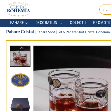
Skip
to
content
PAHARE
DECORATIUNI
COLECTII
PROMOTII
Pahare Cristal
|
Pahare Shot
|
Set 6 Pahare Shot Cristal Bohemia