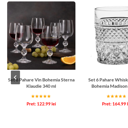
Set 6 Pahare Vin Bohemia Sterna
Set 6 Pahare Whisk
Klaudie 340 ml
Bohemia Madison
Evaluat la
Evaluat la
122.99
lei
164.99
5.00
4.67
din 5
din 5