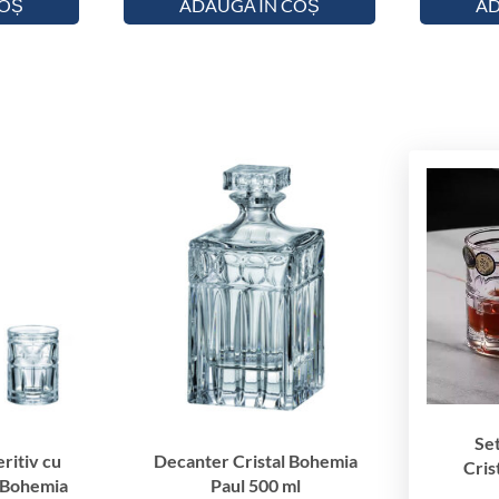
h
COȘ
ADAUGĂ ÎN COȘ
AD
e
m
i
a
P
a
u
l
4
5
m
l
Se
ritiv cu
Decanter Cristal Bohemia
Cris
 Bohemia
Paul 500 ml