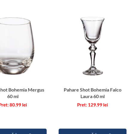
P
a
h
a
r
e
S
h
o
t
C
r
Shot Bohemia Mergus
Pahare Shot Bohemia Falco
i
60 ml
Laura 60 ml
s
80.99
lei
129.99
lei
t
a
l
B