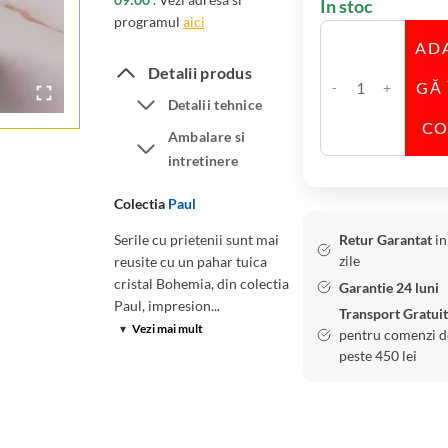
În stoc
programul
aici
AD
Detalii produs
GĂ 
C
Detalii tehnice
a
C
Ambalare si
n
intretinere
t
i
Colectia
Paul
t
Serile cu prietenii sunt mai
Retur Garantat
in
a
zile
reusite cu un pahar tuica
t
cristal Bohemia, din colectia
Garantie 24 luni
e
Paul, impresion...
Transport Gratuit
S
▾
Vezi mai mult
pentru comenzi d
e
peste 450 lei
t
6
P