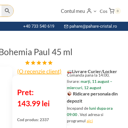
Contul meu
Cos
0
+40 733 540 619
pahare@pahare-cristal.ro
 Bohemia Paul 45 ml
(O recenzie client)
Evaluat la
Livrare Curier/Locker
Comanda pana la 14:00,
5.00
din 5
livrare:
marți, 11 august –
pe baza
miercuri, 12 august
unei
Ridicare personala din
singure
evaluări
depozit
143.99
lei
Incepand de
luni dupa ora
09:00
. Vezi adresa si
Cod produs:
2337
programul
aici