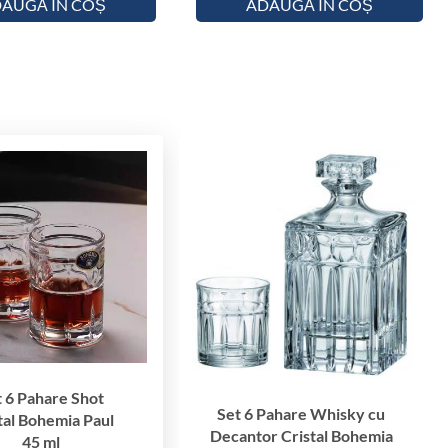
AUGĂ ÎN COȘ
ADAUGĂ ÎN COȘ
o
h
e
m
i
a
P
a
u
l
4
5
m
l
t 6 Pahare Shot
Set 6 Pahare Whisky cu
tal Bohemia Paul
Decantor Cristal Bohemia
45 ml