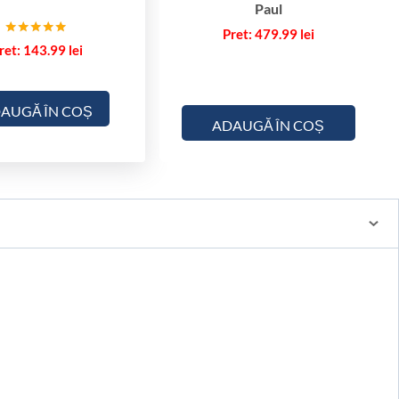
Paul
479.99
lei
Evaluat la
143.99
lei
5.00
din 5
AUGĂ ÎN COȘ
ADAUGĂ ÎN COȘ