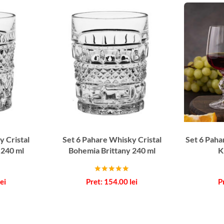
y Cristal
Set 6 Pahare Whisky Cristal
Set 6 Paha
 240 ml
Bohemia Brittany 240 ml
K
Evaluat la
lei
154.00
lei
5.00
din 5