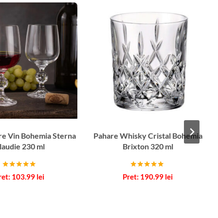
re Vin Bohemia Sterna
Pahare Whisky Cristal Bohemia
laudie 230 ml
Brixton 320 ml
Evaluat la
Evaluat la
103.99
lei
190.99
lei
5.00
5.00
din 5
din 5