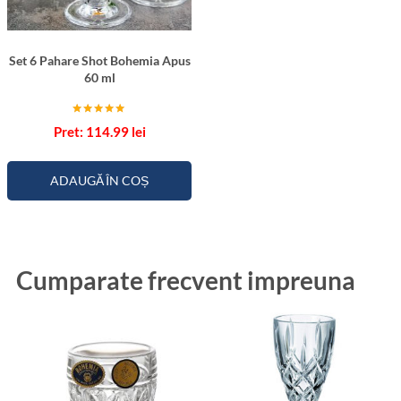
Set 6 Pahare Shot Bohemia Apus
60 ml
Evaluat la
114.99
lei
5.00
din 5
ADAUGĂ ÎN COȘ
Cumparate frecvent impreuna