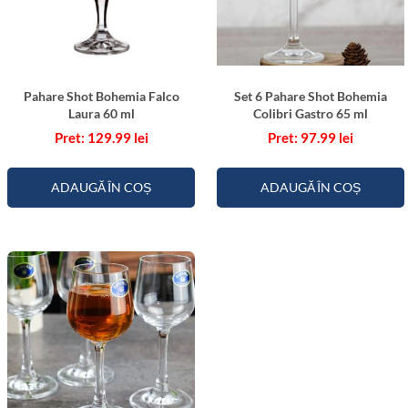
Pahare Shot Bohemia Falco
Set 6 Pahare Shot Bohemia
Laura 60 ml
Colibri Gastro 65 ml
129.99
lei
97.99
lei
ADAUGĂ ÎN COȘ
ADAUGĂ ÎN COȘ