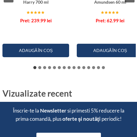
Harry 700 ml
Amundsen 60 ml
Evaluat la
Evaluat la
239.99
lei
62.99
lei
5.00
5.00
din 5
din 5
ADAUGĂ ÎN COȘ
ADAUGĂ ÎN COȘ
Vizualizate recent
Înscrie-te la
Newsletter
si primesti
5% reducere
la
prima comandă, plus
oferte şi noutăţi
periodic!