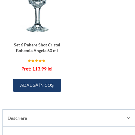
Set 6 Pahare Shot Cristal
Bohemia Angela 60 ml
Evaluat la
113.99
lei
5.00
din 5
ADAUGĂ ÎN COȘ
Descriere