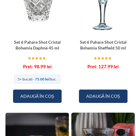
Set 6 Pahare Shot Cristal
Set 6 Pahare Shot Cristal
Bohemia Daphne 45 ml
Bohemia Sheffield 50 ml
Evaluat la
Evaluat la
98.99
lei
127.99
lei
5.00
5.00
din 5
din 5
5+ bucati -
75.00
lei
/buc.
ADAUGĂ ÎN COȘ
ADAUGĂ ÎN COȘ