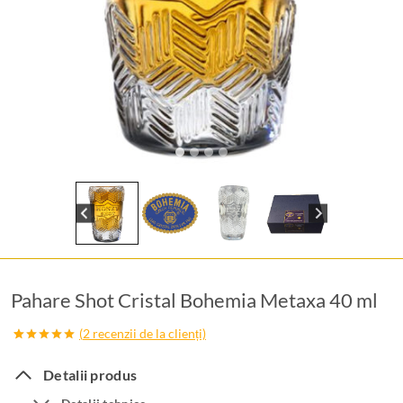
Pahare Shot Cristal Bohemia Metaxa 40 ml
(
2
recenzii de la clienți)
Evaluat la
2
5.00
din 5
Detalii produs
pe baza a
evaluări de
la clienți