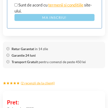
Sunt de acord cu
termenii si conditiile
site-
ului.
MA INSCRIU!
Retur Garantat
in 14 zile
Garantie 24 luni
Transport Gratuit
pentru comenzi de peste 450 lei
(
2
recenzii de la clienți)
Evaluat la
2
5.00
din 5
pe baza a
evaluări de
la clienți