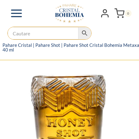
Skip
to
0
content
Pahare Cristal
|
Pahare Shot
|
Pahare Shot Cristal Bohemia Metax
40 ml