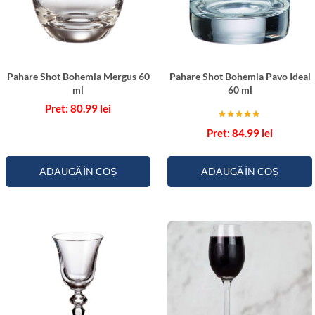
Pahare Shot Bohemia Mergus 60
Pahare Shot Bohemia Pavo Ideal
ml
60 ml
80.99
lei
Evaluat la
84.99
lei
5.00
din 5
ADAUGĂ ÎN COȘ
ADAUGĂ ÎN COȘ