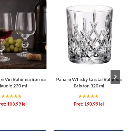
re Vin Bohemia Sterna
Pahare Whisky Cristal Bohemia
laudie 230 ml
Brixton 320 ml
Evaluat la
Evaluat la
103.99
lei
190.99
lei
5.00
5.00
din 5
din 5