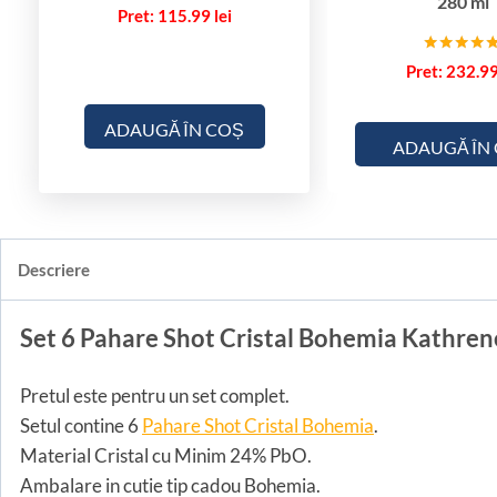
280 ml
115.99
lei
Evaluat la
232.9
5.00
din 5
ADAUGĂ ÎN COȘ
ADAUGĂ ÎN
Descriere
Set 6 Pahare Shot Cristal Bohemia Kathren
Pretul este pentru un set complet.
Setul contine 6
Pahare Shot Cristal Bohemia
.
Material Cristal cu Minim 24% PbO.
Ambalare in cutie tip cadou Bohemia.