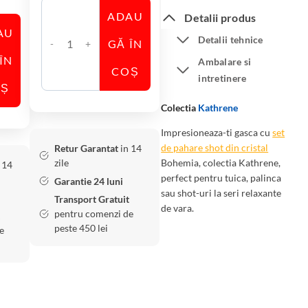
ADAU
Detalii produs
AU
Detalii tehnice
GĂ ÎN
C
ÎN
Ambalare si
a
COȘ
intretinere
n
OȘ
t
Colectia
Kathrene
i
Impresioneaza-ti gasca cu
set
t
de pahare shot din cristal
Retur Garantat
in 14
a
zile
Bohemia, colectia Kathrene,
 14
t
perfect pentru tuica, palinca
Garantie 24 luni
e
sau shot-uri la seri relaxante
Transport Gratuit
S
de vara.
pentru comenzi de
e
peste 450 lei
e
t
6
P
a