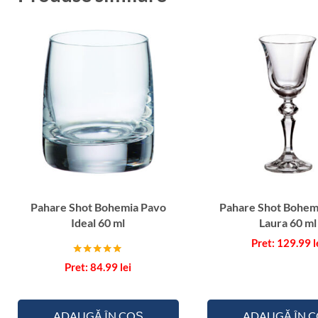
Pahare Shot Bohemia Pavo
Pahare Shot Bohemi
Ideal 60 ml
Laura 60 ml
129.99
l
Evaluat la
84.99
lei
5.00
din 5
ADAUGĂ ÎN COȘ
ADAUGĂ ÎN 