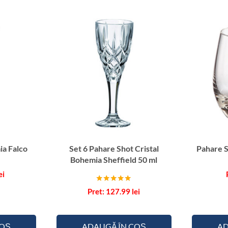
a
h
a
r
e
S
h
o
t
C
r
i
a Falco
Set 6 Pahare Shot Cristal
Pahare 
s
Bohemia Sheffield 50 ml
t
ei
a
Evaluat la
l
127.99
lei
5.00
B
din 5
o
COȘ
ADAUGĂ ÎN COȘ
AD