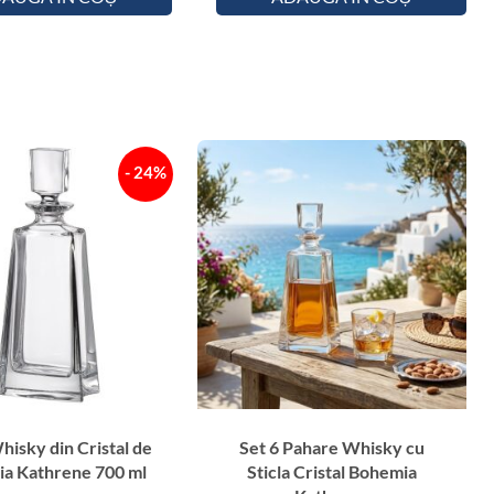
e
m
i
a
K
a
t
- 24%
h
r
e
n
e
5
0
m
l
hisky din Cristal de
Set 6 Pahare Whisky cu
a Kathrene 700 ml
Sticla Cristal Bohemia