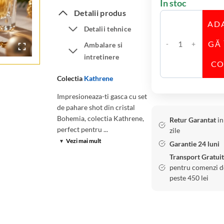
În stoc
Detalii produs
AD
Detalii tehnice
GĂ 
Ambalare si
C
intretinere
a
C
n
Colectia
Kathrene
t
Impresioneaza-ti gasca cu set
i
de pahare shot din cristal
t
Bohemia, colectia Kathrene,
Retur Garantat
in
a
perfect pentru ...
zile
t
▾
Vezi mai mult
Garantie 24 luni
e
Transport Gratuit
S
pentru comenzi d
e
peste 450 lei
t
6
P