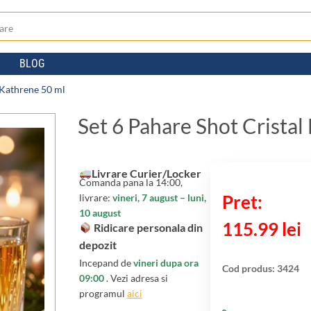
BLOG
 Kathrene 50 ml
Set 6 Pahare Shot Crista
Livrare Curier/Locker
Comanda pana la 14:00,
livrare:
vineri, 7 august – luni,
10 august
115.99
lei
Ridicare personala din
depozit
Incepand de
vineri dupa ora
Cod produs:
3424
09:00
. Vezi adresa si
programul
aici