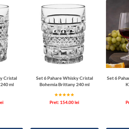
y Cristal
Set 6 Pahare Whisky Cristal
Set 6 Paha
 240 ml
Bohemia Brittany 240 ml
K
Evaluat la
lei
154.00
lei
5.00
din 5