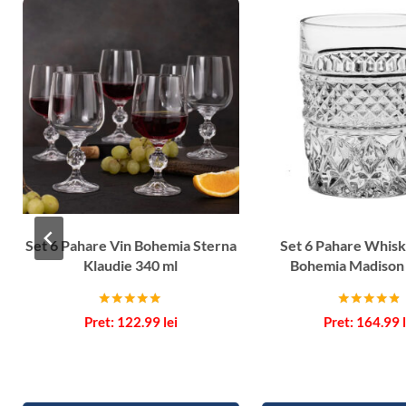
Set 6 Pahare Vin Bohemia Sterna
Set 6 Pahare Whisk
Klaudie 340 ml
Bohemia Madison
Evaluat la
Evaluat la
122.99
lei
164.99
5.00
4.67
din 5
din 5