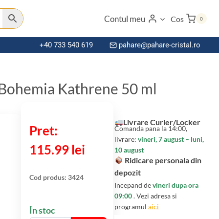
Contul meu
Cos
0
+40 733 540 619
pahare@pahare-cristal.ro
l Bohemia Kathrene 50 ml
Livrare Curier/Locker
Comanda pana la 14:00,
livrare:
vineri, 7 august – luni,
115.99
lei
10 august
Ridicare personala din
depozit
Cod produs:
3424
Incepand de
vineri dupa ora
09:00
. Vezi adresa si
programul
aici
În stoc