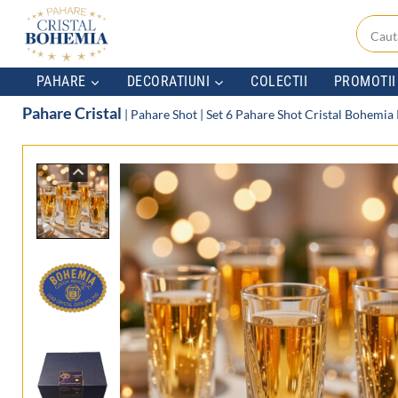
Skip
to
content
PAHARE
DECORATIUNI
COLECTII
PROMOTII
Pahare Cristal
|
Pahare Shot
|
Set 6 Pahare Shot Cristal Bohemia