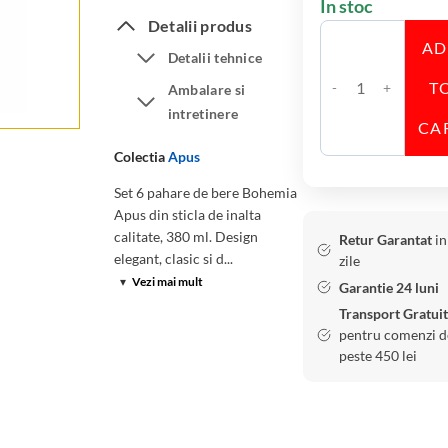
În stoc
Detalii produs
A
Detalii tehnice
T
Ambalare si
C
intretinere
a
CA
n
Colectia
Apus
t
Set 6 pahare de bere Bohemia
i
Apus din sticla de inalta
t
calitate, 380 ml. Design
Retur Garantat
in
a
elegant, clasic si d...
zile
t
▾
Vezi mai mult
Garantie 24 luni
e
Transport Gratuit
S
pentru comenzi d
e
peste 450 lei
t
6
P