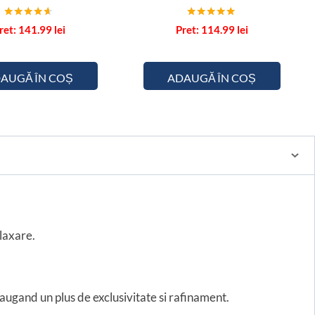
Evaluat la
Evaluat la
141.99
lei
114.99
lei
4.50
5.00
din 5
din 5
AUGĂ ÎN COȘ
ADAUGĂ ÎN COȘ
laxare.
daugand un plus de exclusivitate si rafinament.