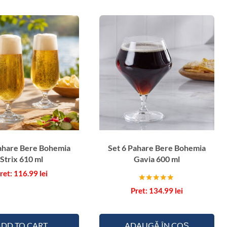
h
a
r
e
B
e
r
e
B
o
h
e
Pahare Bere Bohemia
Set 6 Pahare Bere Bohemia
m
Strix 610 ml
Gavia 600 ml
i
116.99
lei
a
Evaluat la
A
134.99
lei
5.00
din 5
p
u
ADD TO CART
ADAUGĂ ÎN COȘ