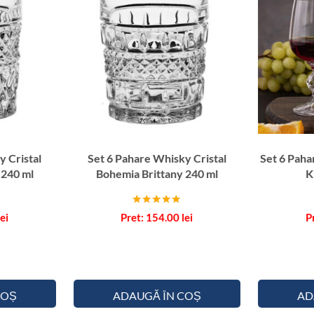
y Cristal
Set 6 Pahare Whisky Cristal
Set 6 Paha
 240 ml
Bohemia Brittany 240 ml
K
Evaluat la
lei
154.00
lei
5.00
din 5
COȘ
ADAUGĂ ÎN COȘ
AD