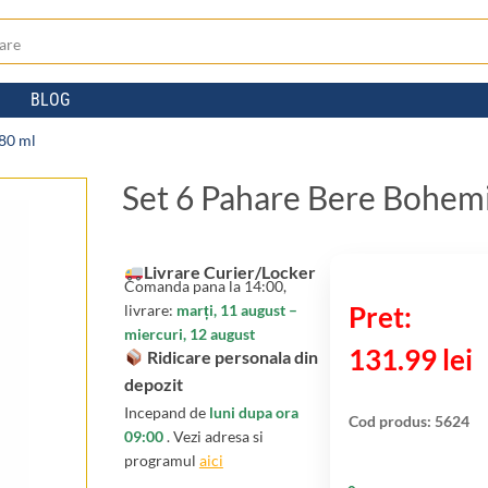
BLOG
80 ml
Set 6 Pahare Bere Bohem
Livrare Curier/Locker
Comanda pana la 14:00,
livrare:
marți, 11 august –
miercuri, 12 august
131.99
lei
Ridicare personala din
depozit
Incepand de
luni dupa ora
Cod produs:
5624
09:00
. Vezi adresa si
programul
aici