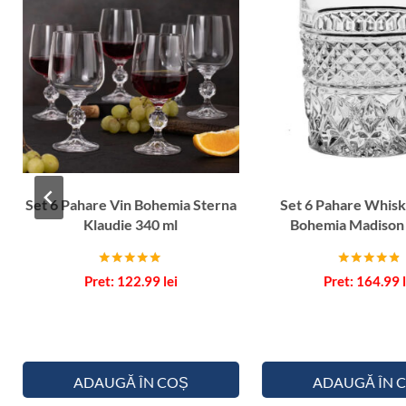
Set 6 Pahare Vin Bohemia Sterna
Set 6 Pahare Whisk
Klaudie 340 ml
Bohemia Madison
Evaluat la
Evaluat la
122.99
lei
164.99
5.00
4.67
din 5
din 5
ADAUGĂ ÎN COȘ
ADAUGĂ ÎN 