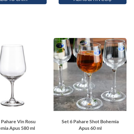
s
3
8
0
m
l
6 Pahare Vin Rosu
Set 6 Pahare Shot Bohemia
mia Apus 580 ml
Apus 60 ml