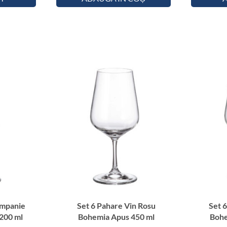
u
s
3
8
0
m
l
ampanie
Set 6 Pahare Vin Rosu
Set 
200 ml
Bohemia Apus 450 ml
Bohe