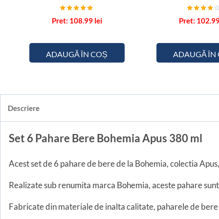
Evaluat la
Evaluat
108.99
lei
102.9
5.00
la
din 5
4.00
din 5
ADAUGĂ ÎN COȘ
ADAUGĂ ÎN
Descriere
Set 6 Pahare Bere Bohemia Apus 380 ml
Acest set de 6 pahare de bere de la Bohemia, colectia Apus,
Realizate sub renumita marca Bohemia, aceste pahare sunt un 
Fabricate din materiale de inalta calitate, paharele de bere 