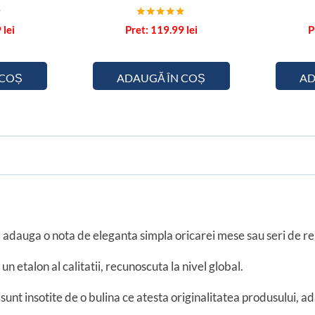
Evaluat la
9
lei
119.99
lei
5.00
din 5
 COȘ
ADAUGĂ ÎN COȘ
AD
 adauga o nota de eleganta simpla oricarei mese sau seri de re
etalon al calitatii, recunoscuta la nivel global.
sunt insotite de o bulina ce atesta originalitatea produsului, a