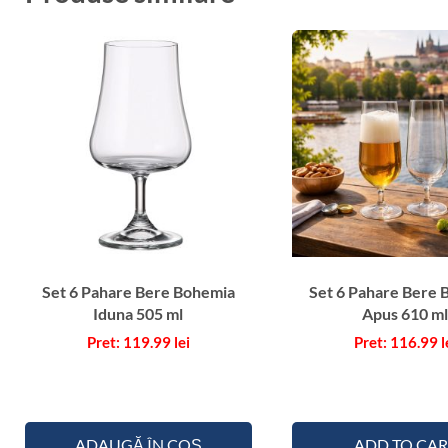
Set 6 Pahare Bere Bohemia
Set 6 Pahare Bere 
Iduna 505 ml
Apus 610 m
119.99
lei
116.99
l
ADAUGĂ ÎN COȘ
ADD TO CAR