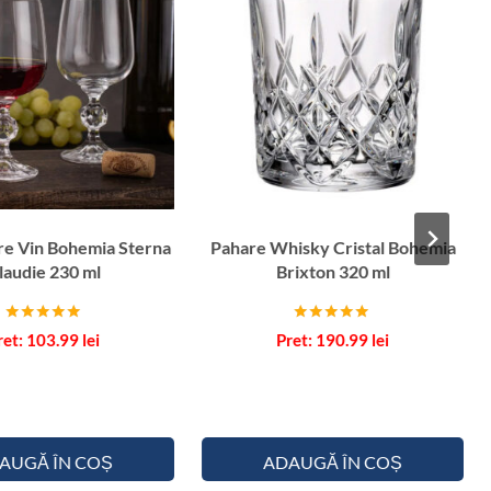
re Vin Bohemia Sterna
Pahare Whisky Cristal Bohemia
laudie 230 ml
Brixton 320 ml
Evaluat la
Evaluat la
103.99
lei
190.99
lei
5.00
5.00
din 5
din 5
AUGĂ ÎN COȘ
ADAUGĂ ÎN COȘ