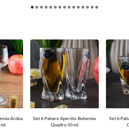
hemia Ardea
Set 6 Pahare Aperitiv Bohemia
Set 6 Pah
 ml
Quadro 50 ml
Q