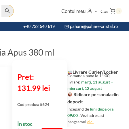
Contul meu
Cos
0
+40 733 540 619
pahare@pahare-cristal.ro
ia Apus 380 ml
Livrare Curier/Locker
Comanda pana la 14:00,
livrare:
marți, 11 august –
131.99
lei
miercuri, 12 august
Ridicare personala din
depozit
Cod produs:
5624
Incepand de
luni dupa ora
09:00
. Vezi adresa si
programul
aici
În stoc