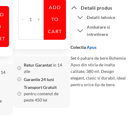
ADD
Detalii produs
DD
Detalii tehnice
TO
C
O
Ambalare si
a
CART
intretinere
n
RT
t
Colectia
Apus
i
Set 6 pahare de bere Bohemia
t
Apus din sticla de inalta
Retur Garantat
in 14
a
zile
calitate, 380 ml. Design
 14
t
elegant, clasic si durabil, ideal
Garantie 24 luni
e
pentru orice tip de bere.
Transport Gratuit
S
pentru comenzi de
e
peste 450 lei
e
t
6
P
a