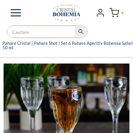
Skip
to
0
content
Pahare Cristal
|
Pahare Shot
|
Set 6 Pahare Aperitiv Bohemia Safar
50 ml