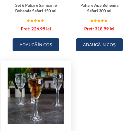
Set 6 Pahare Sampanie
Pahare Apa Bohemia
Bohemia Safari 150 ml
Safari 300 ml
Evaluat la
Evaluat la
226.99
lei
318.99
lei
5.00
5.00
din 5
din 5
ADAUGĂ ÎN COȘ
ADAUGĂ ÎN COȘ