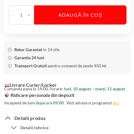
a
r
ADAUGĂ ÎN COȘ
e
C
A
a
p
n
e
t
r
i
Retur Garantat
in 14 zile
i
t
Garantie 24 luni
t
a
Transport Gratuit
pentru comenzi de peste 450 lei
i
t
v
e
Livrare Curier/Locker
B
S
Comanda pana la 14:00, livrare:
luni, 10 august – marți, 11 august
o
e
Ridicare personala din depozit
h
t
Incepand de
luni dupa ora 09:00
. Vezi adresa si programul
aici
e
6
m
P
Detalii produs
i
a
Detalii tehnice
a
h