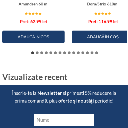
Amundsen 60 ml
Dora/Strix 610ml
Evaluat la
Evaluat la
62.99
lei
116.99
lei
5.00
5.00
din 5
din 5
ADAUGĂ ÎN COȘ
ADAUGĂ ÎN COȘ
Vizualizate recent
Înscrie-te la
Newsletter
si primesti
5% reducere
la
prima comandă, plus
oferte şi noutăţi
periodic!