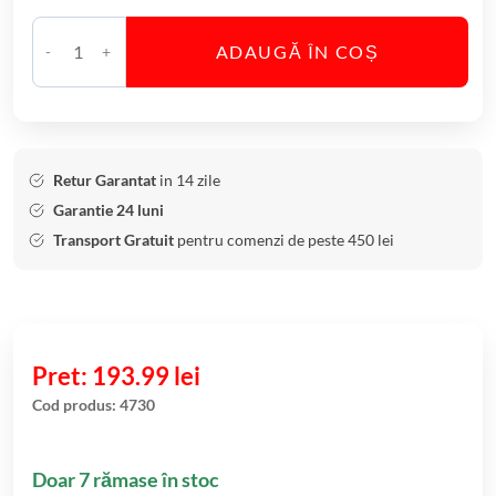
ADAUGĂ ÎN COȘ
C
a
n
t
i
Retur Garantat
in 14 zile
t
Garantie 24 luni
a
Transport Gratuit
pentru comenzi de peste 450 lei
t
e
S
e
t
193.99
lei
6
Cod produs:
4730
P
a
Doar 7 rămase în stoc
h