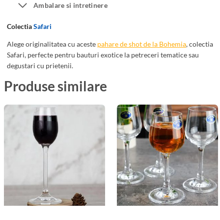
S
Ambalare si intretinere
a
a
r
Colectia
Safari
f
e
a
A
Alege originalitatea cu aceste
pahare de shot de la Bohemia
, colectia
r
p
Safari, perfecte pentru bauturi exotice la petreceri tematice sau
degustari cu prietenii.
i
e
5
r
Produse similare
0
i
m
t
l
i
v
B
o
h
e
m
i
a