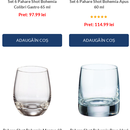
Set 6 Pahare Shot Bohemia
Set 6 Pahare Shot Bohemia Apus
S
Colibri Gastro 65 ml
60 ml
a
97.99
lei
f
Evaluat la
114.99
lei
a
5.00
din 5
r
i
ADAUGĂ ÎN COȘ
ADAUGĂ ÎN COȘ
5
0
m
l