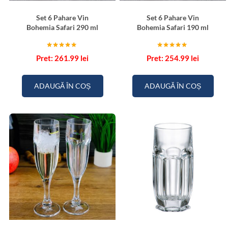
Set 6 Pahare Vin
Set 6 Pahare Vin
Bohemia Safari 290 ml
Bohemia Safari 190 ml
Evaluat la
Evaluat la
261.99
lei
254.99
lei
5.00
5.00
din 5
din 5
ADAUGĂ ÎN COȘ
ADAUGĂ ÎN COȘ