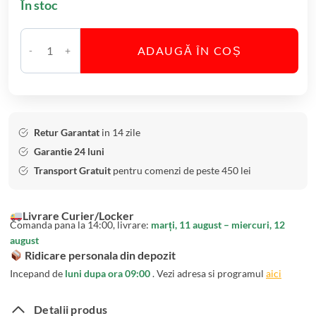
În stoc
h
a
r
ADAUGĂ ÎN COȘ
e
C
A
a
p
n
e
t
r
i
Retur Garantat
in 14 zile
i
t
Garantie 24 luni
t
a
Transport Gratuit
pentru comenzi de peste 450 lei
i
t
v
e
Livrare Curier/Locker
B
S
Comanda pana la 14:00, livrare:
marți, 11 august – miercuri, 12
o
e
august
h
t
Ridicare personala din depozit
e
6
Incepand de
luni dupa ora 09:00
. Vezi adresa si programul
aici
m
P
i
a
Detalii produs