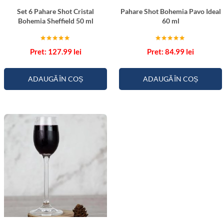
Set 6 Pahare Shot Cristal
Pahare Shot Bohemia Pavo Ideal
Bohemia Sheffield 50 ml
60 ml
Evaluat la
Evaluat la
127.99
lei
84.99
lei
5.00
5.00
din 5
din 5
ADAUGĂ ÎN COȘ
ADAUGĂ ÎN COȘ