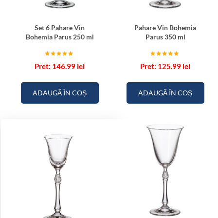
Set 6 Pahare Vin
Pahare Vin Bohemia
Bohemia Parus 250 ml
Parus 350 ml
Evaluat la
Evaluat la
146.99
lei
125.99
lei
5.00
5.00
din 5
din 5
ADAUGĂ ÎN COȘ
ADAUGĂ ÎN COȘ