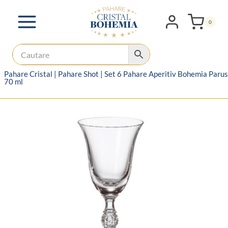
Skip
to
0
content
Pahare Cristal
|
Pahare Shot
|
Set 6 Pahare Aperitiv Bohemia Parus
70 ml