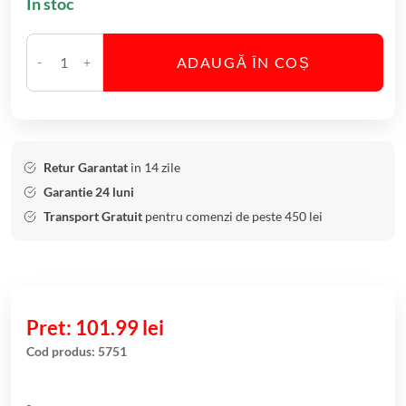
În stoc
ADAUGĂ ÎN COȘ
C
a
n
t
i
Retur Garantat
in 14 zile
t
Garantie 24 luni
a
Transport Gratuit
pentru comenzi de peste 450 lei
t
e
S
e
t
101.99
lei
6
Cod produs:
5751
P
a