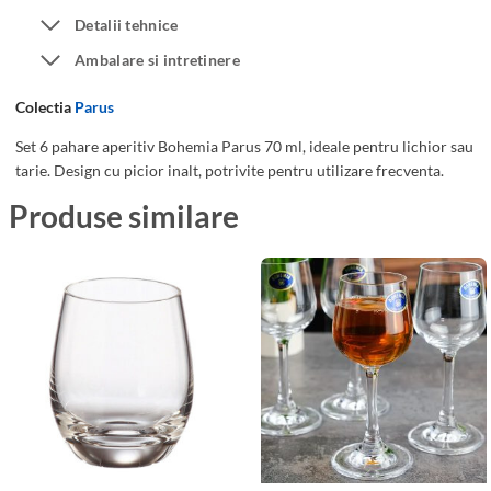
a
h
Detalii tehnice
P
a
Ambalare si intretinere
a
r
r
e
Colectia
Parus
u
A
s
p
Set 6 pahare aperitiv Bohemia Parus 70 ml, ideale pentru lichior sau
tarie. Design cu picior inalt, potrivite pentru utilizare frecventa.
7
e
0
r
Produse similare
m
i
l
t
i
v
B
o
h
e
m
i