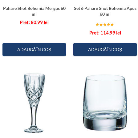
a
Pahare Shot Bohemia Mergus 60
Set 6 Pahare Shot Bohemia Apus
P
ml
60 ml
a
80.99
lei
r
Evaluat la
114.99
lei
u
5.00
din 5
s
7
ADAUGĂ ÎN COȘ
ADAUGĂ ÎN COȘ
0
m
l