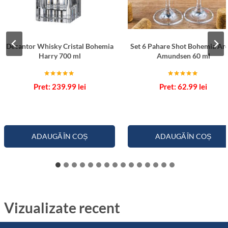
Decantor Whisky Cristal Bohemia
Set 6 Pahare Shot Bohemia Ar
Harry 700 ml
Amundsen 60 ml
Evaluat la
Evaluat la
239.99
lei
62.99
lei
5.00
5.00
din 5
din 5
ADAUGĂ ÎN COȘ
ADAUGĂ ÎN COȘ
Vizualizate recent