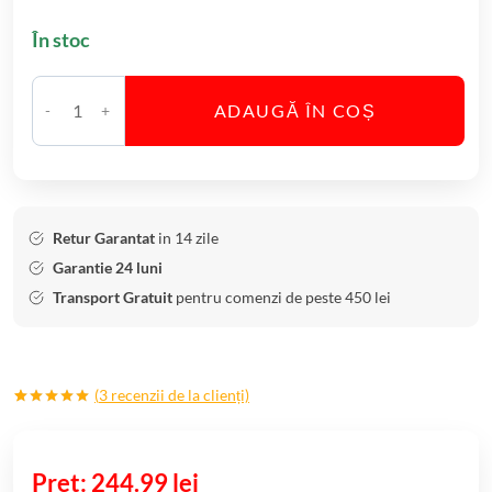
În stoc
ADAUGĂ ÎN COȘ
C
a
n
t
i
Retur Garantat
in 14 zile
t
Garantie 24 luni
a
Transport Gratuit
pentru comenzi de peste 450 lei
t
e
S
(
3
recenzii de la clienți)
e
Evaluat la
3
t
5.00
din 5
6
pe baza a
evaluări de
244.99
lei
P
la clienți