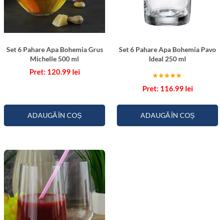
0
m
l
Set 6 Pahare Apa Bohemia Grus
Set 6 Pahare Apa Bohemia Pavo
Michelle 500 ml
Ideal 250 ml
120.99
lei
Evaluat la
116.99
lei
5.00
din 5
ADAUGĂ ÎN COȘ
ADAUGĂ ÎN COȘ