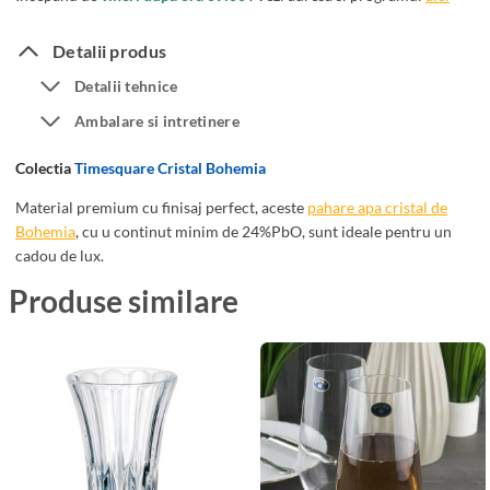
6
e
P
m
Detalii produs
a
i
Detalii tehnice
h
a
Ambalare si intretinere
a
T
r
i
Colectia
Timesquare Cristal Bohemia
e
m
A
e
Material premium cu finisaj perfect, aceste
pahare apa cristal de
p
Bohemia
, cu u continut minim de 24%PbO, sunt ideale pentru un
s
cadou de lux.
a
q
C
u
Produse similare
r
a
i
r
s
e
t
4
a
2
l
0
B
m