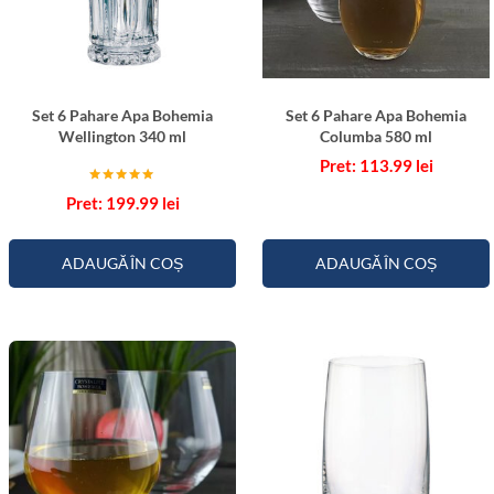
o
l
h
e
m
Set 6 Pahare Apa Bohemia
Set 6 Pahare Apa Bohemia
i
Wellington 340 ml
Columba 580 ml
a
113.99
lei
T
Evaluat la
199.99
lei
i
5.00
din 5
m
e
ADAUGĂ ÎN COȘ
ADAUGĂ ÎN COȘ
s
q
u
a
r
e
4
2