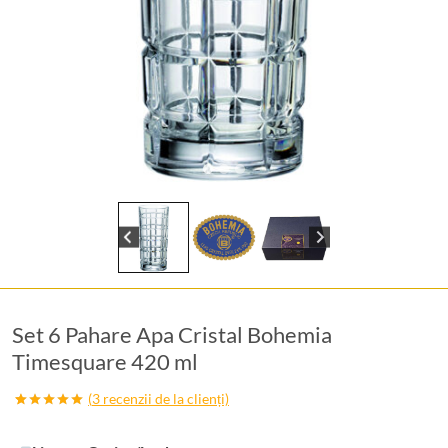
Set 6 Pahare Apa Cristal Bohemia
Timesquare 420 ml
(
3
recenzii de la clienți)
Evaluat la
3
5.00
din 5
pe baza a