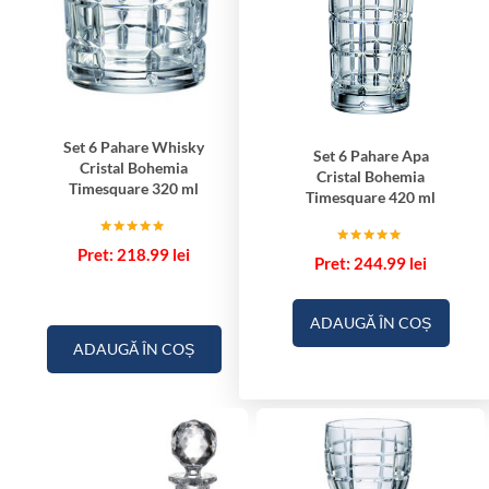
Set 6 Pahare Whisky
Set 6 Pahare Apa
Cristal Bohemia
Cristal Bohemia
Timesquare 320 ml
Timesquare 420 ml
Evaluat la
218.99
lei
Evaluat la
5.00
244.99
lei
5.00
din 5
din 5
ADAUGĂ ÎN COȘ
ADAUGĂ ÎN COȘ