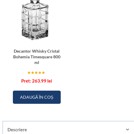
Decantor Whisky Cristal
Bohemia Timesquare 800
ml
Evaluat la
263.99
lei
5.00
din 5
ADAUGĂ ÎN COȘ
Descriere