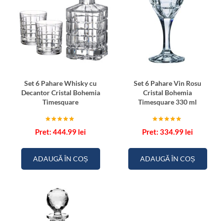
Set 6 Pahare Whisky cu
Set 6 Pahare Vin Rosu
Decantor Cristal Bohemia
Cristal Bohemia
Timesquare
Timesquare 330 ml
Evaluat la
Evaluat la
444.99
lei
334.99
lei
5.00
5.00
din 5
din 5
ADAUGĂ ÎN COȘ
ADAUGĂ ÎN COȘ