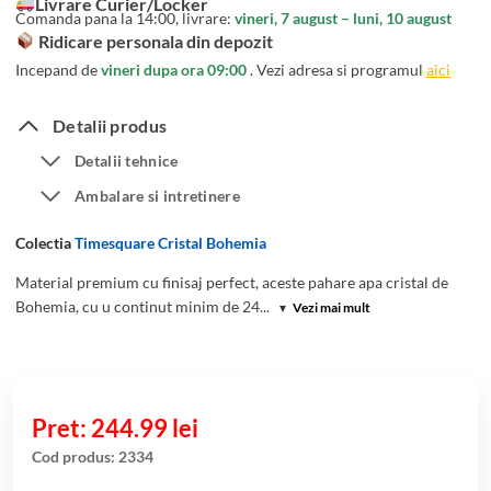
Livrare Curier/Locker
evaluări de
Comanda pana la 14:00, livrare:
vineri, 7 august – luni, 10 august
la clienți
Ridicare personala din depozit
Incepand de
vineri dupa ora 09:00
. Vezi adresa si programul
aici
Detalii produs
Detalii tehnice
Ambalare si intretinere
Colectia
Timesquare Cristal Bohemia
Material premium cu finisaj perfect, aceste pahare apa cristal de
Bohemia, cu u continut minim de 24...
▾
Vezi mai mult
244.99
lei
Cod produs:
2334