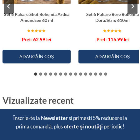
Set 6 Pahare Shot Bohemia Ardea
Set 6 Pahare Bere Bohemia
Amundsen 60 ml
Dora/Strix 610ml
Evaluat la
Evaluat la
62.99
lei
116.99
lei
5.00
5.00
din 5
din 5
ADAUGĂ ÎN COȘ
ADAUGĂ ÎN COȘ
Vizualizate recent
Înscrie-te la
Newsletter
si primesti
5% reducere
la
prima comandă, plus
oferte şi noutăţi
periodic!