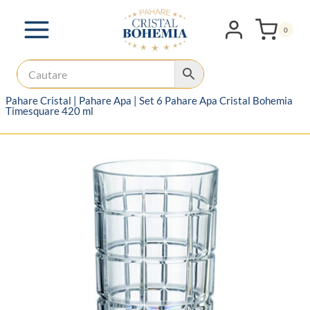
Skip
to
0
content
Pahare Cristal
|
Pahare Apa
|
Set 6 Pahare Apa Cristal Bohemia
Timesquare 420 ml