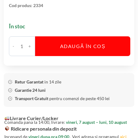
a
Cod produs:
2334
h
a
În stoc
r
e
A
ADAUGĂ ÎN COȘ
C
p
a
a
n
C
t
r
i
i
Retur Garantat
in 14 zile
t
s
Garantie 24 luni
a
t
Transport Gratuit
pentru comenzi de peste 450 lei
t
a
e
l
Livrare Curier/Locker
S
B
Comanda pana la 14:00, livrare:
vineri, 7 august – luni, 10 august
e
o
Ridicare personala din depozit
t
h
Incepand de
vineri dupa ora 09:00
. Vezi adresa si programul
aici