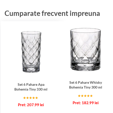
Cumparate frecvent impreuna
Set 6 Pahare Whisky
Set 6 Pahare Apa
Bohemia Tiny 300 ml
Bohemia Tiny 330 ml
Evaluat la
182.99
lei
Evaluat la
5.00
207.99
lei
5.00
din 5
din 5