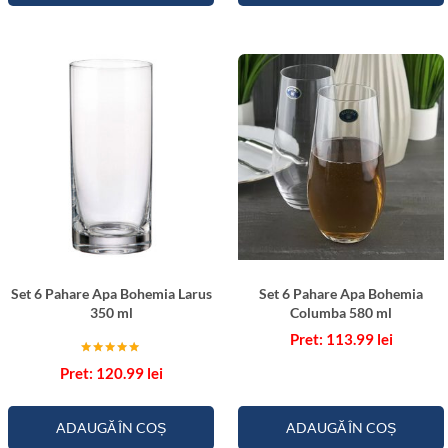
Set 6 Pahare Apa Bohemia Larus
Set 6 Pahare Apa Bohemia
350 ml
Columba 580 ml
113.99
lei
Evaluat la
120.99
lei
5.00
din 5
ADAUGĂ ÎN COȘ
ADAUGĂ ÎN COȘ