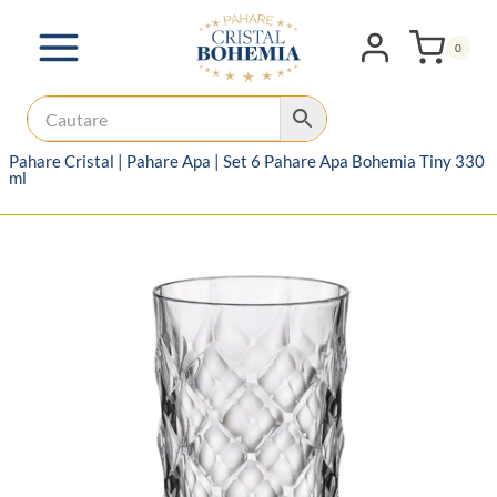
Skip
to
0
content
Pahare Cristal
|
Pahare Apa
|
Set 6 Pahare Apa Bohemia Tiny 330
ml