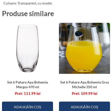
i
Culoare: Transparent, cu model.
n
Produse similare
y
3
3
0
m
l
Set 6 Pahare Apa Bohemia
Set 6 Pahare Apa Bohemia Grus
Mergus 470 ml
Michelle 350 ml
111.99
lei
109.99
lei
ADAUGĂ ÎN COȘ
ADAUGĂ ÎN COȘ