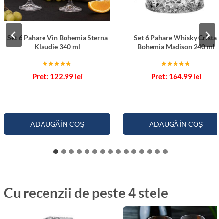
Set 6 Pahare Vin Bohemia Sterna
Set 6 Pahare Whisky Cristal
Klaudie 340 ml
Bohemia Madison 240 ml
Evaluat la
Evaluat la
122.99
lei
164.99
lei
5.00
4.67
din 5
din 5
ADAUGĂ ÎN COȘ
ADAUGĂ ÎN COȘ
Cu recenzii de peste 4 stele