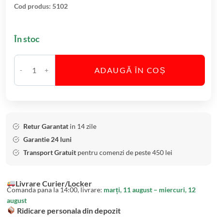
a
Cod produs:
5102
h
a
În stoc
r
e
A
ADAUGĂ ÎN COȘ
C
p
a
a
n
B
t
o
i
h
Retur Garantat
in 14 zile
t
e
Garantie 24 luni
a
m
Transport Gratuit
pentru comenzi de peste 450 lei
t
i
e
a
Livrare Curier/Locker
S
T
Comanda pana la 14:00, livrare:
marți, 11 august – miercuri, 12
e
i
august
t
n
Ridicare personala din depozit