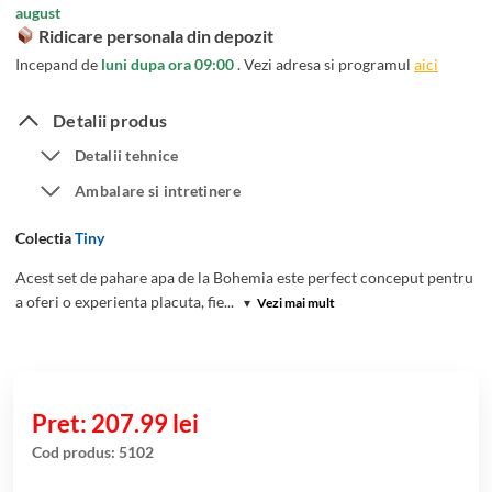
singure
august
evaluări
Ridicare personala din depozit
Incepand de
luni dupa ora 09:00
. Vezi adresa si programul
aici
Detalii produs
Detalii tehnice
Ambalare si intretinere
Colectia
Tiny
Acest set de pahare apa de la Bohemia este perfect conceput pentru
a oferi o experienta placuta, fie...
▾
Vezi mai mult
207.99
lei
Cod produs:
5102