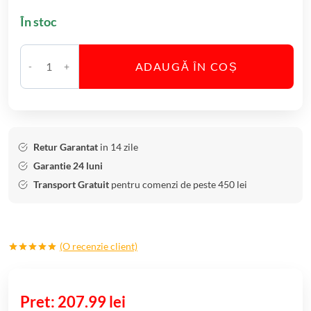
În stoc
ADAUGĂ ÎN COȘ
C
a
n
t
i
Retur Garantat
in 14 zile
t
Garantie 24 luni
a
Transport Gratuit
pentru comenzi de peste 450 lei
t
e
S
(O recenzie client)
e
Evaluat la
t
5.00
din 5
6
pe baza
unei
207.99
lei
P
singure
evaluări