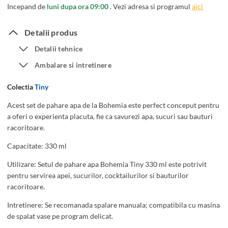
6
y
Incepand de
luni dupa ora 09:00
. Vezi adresa si programul
aici
P
3
a
3
Detalii produs
h
0
Detalii tehnice
a
m
Ambalare si intretinere
r
l
e
Colectia
Tiny
A
p
Acest set de pahare apa de la Bohemia este perfect conceput pentru
a oferi o experienta placuta, fie ca savurezi apa, sucuri sau bauturi
a
racoritoare.
B
o
Capacitate: 330 ml
h
Utilizare: Setul de pahare apa Bohemia Tiny 330 ml este potrivit
e
pentru servirea apei, sucurilor, cocktailurilor si bauturilor
m
racoritoare.
i
Intretinere: Se recomanada spalare manuala; compatibila cu masina
a
de spalat vase pe program delicat.
T