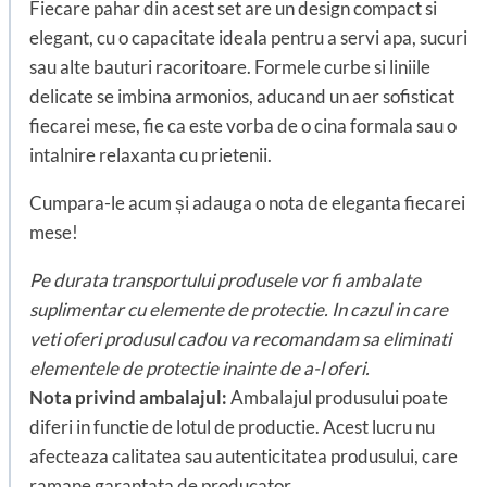
Fiecare pahar din acest set are un design compact si
elegant, cu o capacitate ideala pentru a servi apa, sucuri
sau alte bauturi racoritoare. Formele curbe si liniile
delicate se imbina armonios, aducand un aer sofisticat
fiecarei mese, fie ca este vorba de o cina formala sau o
intalnire relaxanta cu prietenii.
Cumpara-le acum și adauga o nota de eleganta fiecarei
mese!
Pe durata transportului produsele vor fi ambalate
suplimentar cu elemente de protectie. In cazul in care
veti oferi produsul cadou va recomandam sa eliminati
elementele de protectie inainte de a-l oferi.
Nota privind ambalajul:
Ambalajul produsului poate
diferi in functie de lotul de productie. Acest lucru nu
afecteaza calitatea sau autenticitatea produsului, care
ramane garantata de producator.