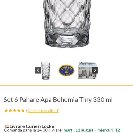
Set 6 Pahare Apa Bohemia Tiny 330 ml
(O recenzie client)
Evaluat la
5.00
din 5
pe baza
Livrare Curier/Locker
unei
Comanda pana la 14:00, livrare:
marți, 11 august – miercuri, 12