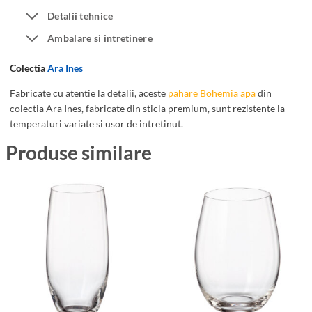
n
h
Detalii tehnice
e
a
Ambalare si intretinere
s
r
3
e
Colectia
Ara Ines
5
A
0
p
Fabricate cu atentie la detalii, aceste
pahare Bohemia apa
din
colectia Ara Ines, fabricate din sticla premium, sunt rezistente la
m
a
temperaturi variate si usor de intretinut.
l
B
o
Produse similare
h
e
m
i
a
A
r
a
I