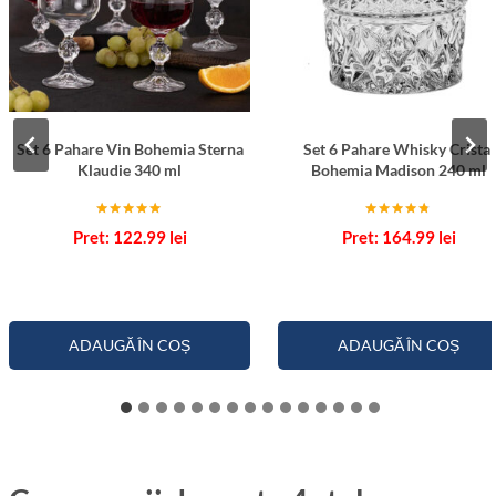
Set 6 Pahare Vin Bohemia Sterna
Set 6 Pahare Whisky Cristal
Klaudie 340 ml
Bohemia Madison 240 ml
Evaluat la
Evaluat la
122.99
lei
164.99
lei
5.00
4.67
din 5
din 5
ADAUGĂ ÎN COȘ
ADAUGĂ ÎN COȘ