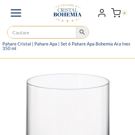
Skip
to
0
content
Pahare Cristal
|
Pahare Apa
|
Set 6 Pahare Apa Bohemia Ara Ines
350 ml