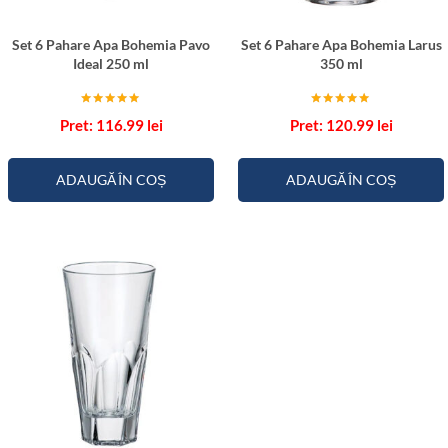
Set 6 Pahare Apa Bohemia Pavo
Set 6 Pahare Apa Bohemia Larus
Ideal 250 ml
350 ml
Evaluat la
Evaluat la
116.99
lei
120.99
lei
5.00
5.00
din 5
din 5
ADAUGĂ ÎN COȘ
ADAUGĂ ÎN COȘ