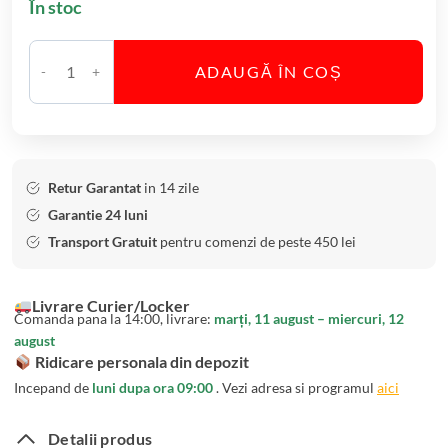
În stoc
h
a
r
ADAUGĂ ÎN COȘ
e
C
A
a
p
n
a
t
B
i
Retur Garantat
in 14 zile
o
t
Garantie 24 luni
h
a
Transport Gratuit
pentru comenzi de peste 450 lei
e
t
m
e
Livrare Curier/Locker
i
S
Comanda pana la 14:00, livrare:
marți, 11 august – miercuri, 12
a
e
august
A
t
Ridicare personala din depozit
r
6
Incepand de
luni dupa ora 09:00
. Vezi adresa si programul
aici
a
P
I
a
Detalii produs