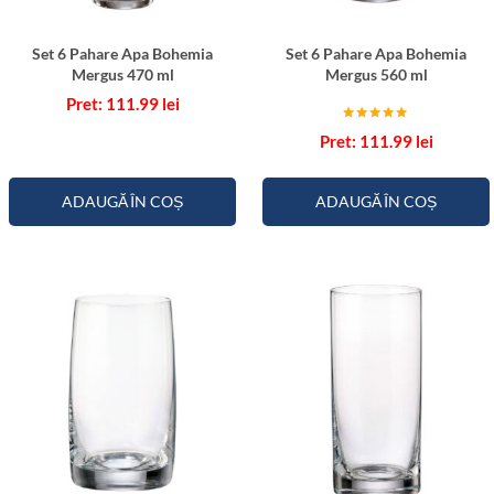
n
e
Set 6 Pahare Apa Bohemia
Set 6 Pahare Apa Bohemia
s
Mergus 470 ml
Mergus 560 ml
3
111.99
lei
5
Evaluat la
111.99
lei
5.00
0
din 5
m
ADAUGĂ ÎN COȘ
ADAUGĂ ÎN COȘ
l