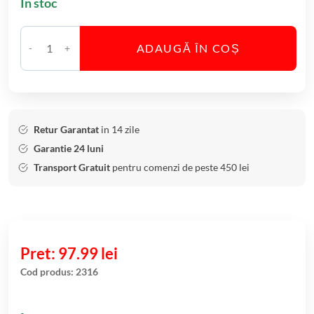
În stoc
ADAUGĂ ÎN COȘ
C
a
n
t
i
Retur Garantat
in 14 zile
t
Garantie 24 luni
a
Transport Gratuit
pentru comenzi de peste 450 lei
t
e
S
e
t
97.99
lei
6
Cod produs:
2316
P
a