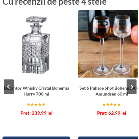
Cu recenzii de peste 4 stele
Decantor Whisky Cristal Bohemia
Set 6 Pahare Shot Bohemia Ar
Harry 700 ml
Amundsen 60 ml
Evaluat la
Evaluat la
239.99
lei
62.99
lei
5.00
5.00
din 5
din 5