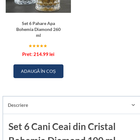
Set 6 Pahare Apa
Bohemia Diamond 260
ml
Evaluat la
214.99
lei
5.00
din 5
ADAUGĂ ÎN COȘ
Descriere
Set 6 Cani Ceai din Cristal