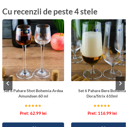
Cu recenzii de peste 4 stele
Set 6 Pahare Shot Bohemia Ardea
Set 6 Pahare Bere Bohemia
Amundsen 60 ml
Dora/Strix 610ml
Evaluat la
Evaluat la
62.99
lei
116.99
lei
5.00
5.00
din 5
din 5