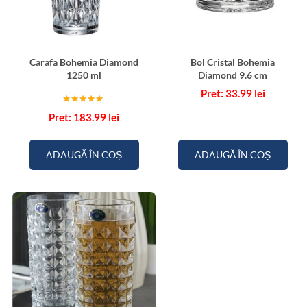
Carafa Bohemia Diamond
Bol Cristal Bohemia
1250 ml
Diamond 9.6 cm
33.99
lei
Evaluat la
183.99
lei
5.00
din 5
ADAUGĂ ÎN COȘ
ADAUGĂ ÎN COȘ