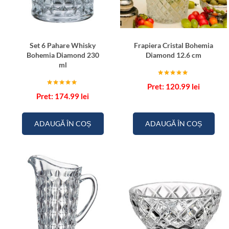
Set 6 Pahare Whisky
Frapiera Cristal Bohemia
Bohemia Diamond 230
Diamond 12.6 cm
ml
Evaluat la
120.99
lei
5.00
Evaluat la
din 5
174.99
lei
5.00
din 5
ADAUGĂ ÎN COȘ
ADAUGĂ ÎN COȘ