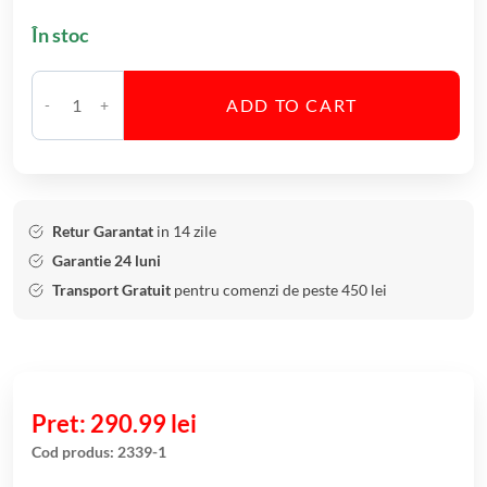
În stoc
ADD TO CART
C
a
n
t
i
Retur Garantat
in 14 zile
t
Garantie 24 luni
a
Transport Gratuit
pentru comenzi de peste 450 lei
t
e
S
e
t
290.99
lei
6
Cod produs:
2339-1
B