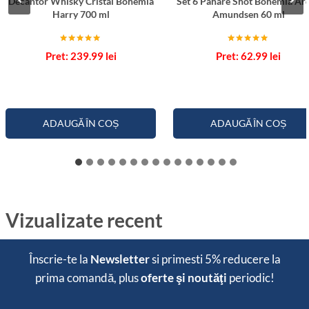
Decantor Whisky Cristal Bohemia
Set 6 Pahare Shot Bohemia Ar
Harry 700 ml
Amundsen 60 ml
Evaluat la
Evaluat la
239.99
lei
62.99
lei
5.00
5.00
din 5
din 5
ADAUGĂ ÎN COȘ
ADAUGĂ ÎN COȘ
Vizualizate recent
Înscrie-te la
Newsletter
si primesti
5% reducere
la
prima comandă, plus
oferte şi noutăţi
periodic!