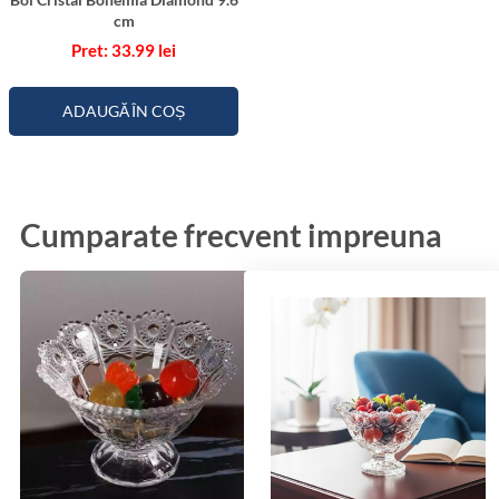
cm
33.99
lei
ADAUGĂ ÎN COȘ
Cumparate frecvent impreuna