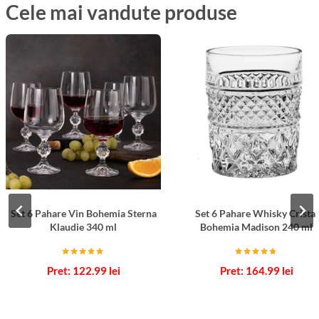
Cele mai vandute produse
Set 6 Pahare Vin Bohemia Sterna
Set 6 Pahare Whisky Cristal
Klaudie 340 ml
Bohemia Madison 240 ml
Evaluat la
Evaluat la
122.99
lei
164.99
lei
5.00
4.67
din 5
din 5