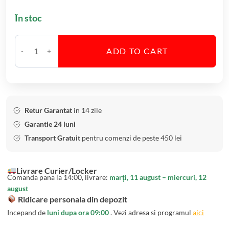
o
În stoc
l
u
r
ADD TO CART
i
C
d
a
i
n
n
t
C
i
Retur Garantat
in 14 zile
r
t
Garantie 24 luni
i
a
Transport Gratuit
pentru comenzi de peste 450 lei
s
t
t
e
Livrare Curier/Locker
a
S
Comanda pana la 14:00, livrare:
marți, 11 august – miercuri, 12
l
e
august
B
t
Ridicare personala din depozit
o
6
Incepand de
luni dupa ora 09:00
. Vezi adresa si programul
aici
h
B