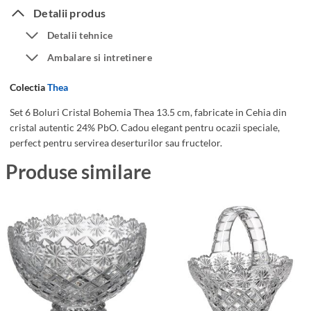
e
o
Detalii produs
m
l
Detalii tehnice
i
u
Ambalare si intretinere
a
r
T
i
Colectia
Thea
h
d
e
i
Set 6 Boluri Cristal Bohemia Thea 13.5 cm, fabricate in Cehia din
cristal autentic 24% PbO. Cadou elegant pentru ocazii speciale,
a
n
perfect pentru servirea deserturilor sau fructelor.
1
C
3
r
Produse similare
.
i
5
s
c
t
m
a
l
B
o
h