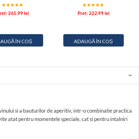
e
f
Evaluat la
Evaluat la
265.99
lei
222.99
lei
5.00
5.00
f
din 5
din 5
i
e
l
AUGĂ ÎN COȘ
ADAUGĂ ÎN COȘ
d
nului si a bauturilor de aperitiv, intr-o combinatie practica
ivite atat pentru momentele speciale, cat si pentru intalniri