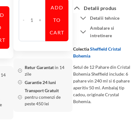
ADD
Detalii produs
DD
Detalii tehnice
TO
C
O
Ambalare si
a
CART
intretinere
n
RT
t
Colectia
Sheffield Cristal
i
Bohemia
t
Setul de 12 Pahare din Cristal
Retur Garantat
in 14
a
zile
Bohemia Sheffield include: 6
 14
t
pahare vin 240 ml si 6 pahare
Garantie 24 luni
e
aperitiv 50 ml. Ambalaj tip
Transport Gratuit
S
cadou, originale Crystal
pentru comenzi de
e
Bohemia.
peste 450 lei
e
t
1
2
P