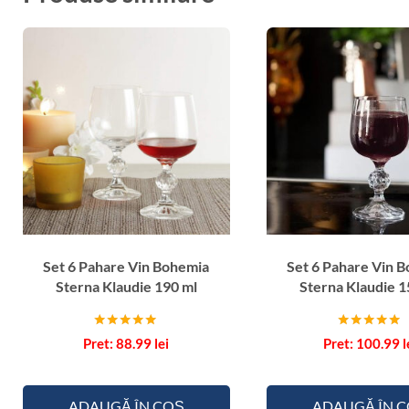
Set 6 Pahare Vin Bohemia
Set 6 Pahare Vin 
Sterna Klaudie 190 ml
Sterna Klaudie 1
Evaluat la
Evaluat la
88.99
lei
100.99
l
5.00
5.00
din 5
din 5
ADAUGĂ ÎN COȘ
ADAUGĂ ÎN 