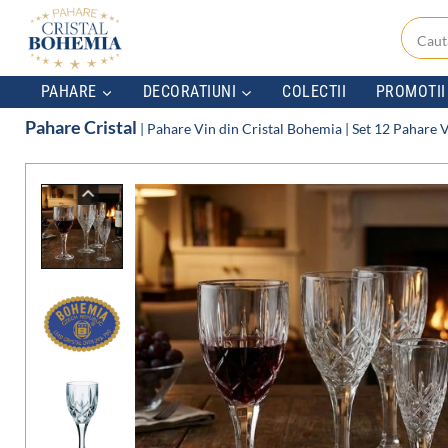
Skip
to
content
PAHARE
DECORATIUNI
COLECTII
PROMOTII
Pahare Cristal
|
Pahare Vin din Cristal Bohemia
|
Set 12 Pahare V