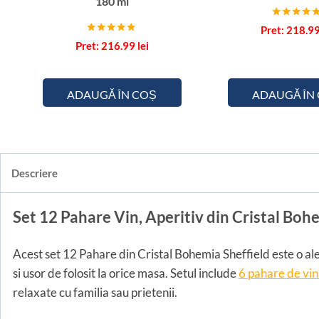
180 ml
Evaluat la
218.9
5.00
Evaluat la
216.99
lei
din 5
5.00
din 5
ADAUGĂ ÎN COȘ
ADAUGĂ ÎN
Descriere
Set 12 Pahare Vin, Aperitiv din Cristal Boh
Acest set 12 Pahare din Cristal Bohemia Sheffield este o aleg
si usor de folosit la orice masa. Setul include
6 pahare de vin
relaxate cu familia sau prietenii.