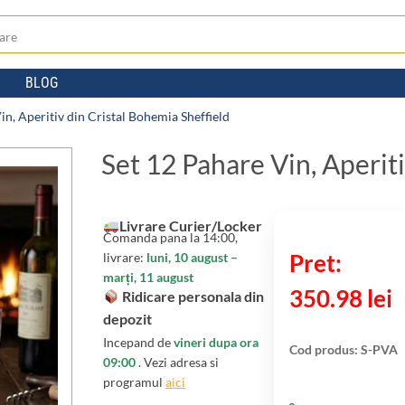
BLOG
in, Aperitiv din Cristal Bohemia Sheffield
Set 12 Pahare Vin, Aperit
Livrare Curier/Locker
Comanda pana la 14:00,
livrare:
luni, 10 august –
marți, 11 august
350.98
lei
Ridicare personala din
depozit
Incepand de
vineri dupa ora
Cod produs:
S-PVA
09:00
. Vezi adresa si
programul
aici