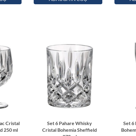
d
i
n
C
r
i
s
t
a
l
B
o
h
e
m
i
a
ac Cristal
Set 6 Pahare Whisky
Set 6 
S
d 250 ml
Cristal Bohemia Sheffield
Bohemi