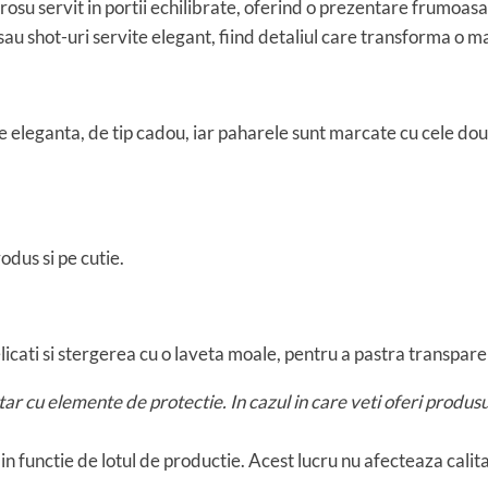
rosu servit in portii echilibrate, oferind o prezentare frumoasa 
 sau shot-uri servite elegant, fiind detaliul care transforma o 
e eleganta, de tip cadou, iar paharele sunt marcate cu cele doua
odus si pe cutie.
cati si stergerea cu o laveta moale, pentru a pastra transparen
ar cu elemente de protectie. In cazul in care veti oferi prod
in functie de lotul de productie. Acest lucru nu afecteaza cali