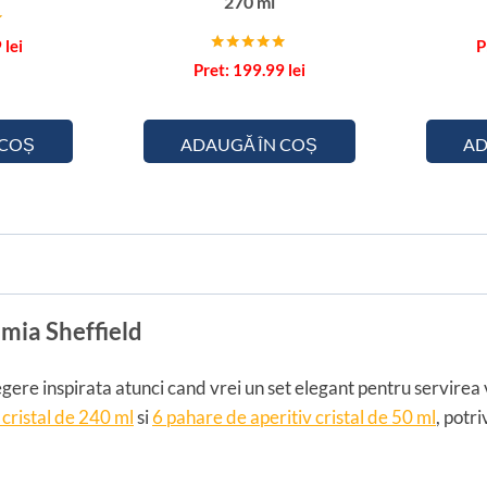
270 ml
h
e
9
lei
f
Evaluat la
199.99
lei
5.00
f
din 5
i
e
 COȘ
ADAUGĂ ÎN COȘ
AD
l
d
emia Sheffield
ere inspirata atunci cand vrei un set elegant pentru servirea vi
 cristal de 240 ml
si
6 pahare de aperitiv cristal de 50 ml
, potr