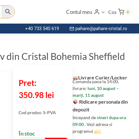
Contul meu
Cos
0
+40 733 540 619
pahare@pahare-cristal.ro
iv din Cristal Bohemia Sheffield
Livrare Curier/Locker
Comanda pana la 14:00,
livrare:
luni, 10 august –
350.98
lei
marți, 11 august
Ridicare personala din
depozit
Cod produs:
S-PVA
Incepand de
vineri dupa ora
09:00
. Vezi adresa si
programul
aici
În stoc