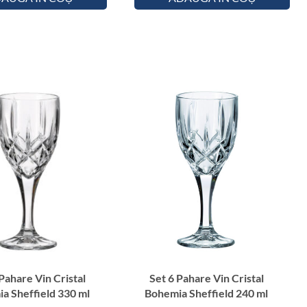
i
n
C
r
i
s
t
a
l
B
o
h
e
m
i
a
S
Pahare Vin Cristal
Set 6 Pahare Vin Cristal
a Sheffield 330 ml
Bohemia Sheffield 240 ml
h