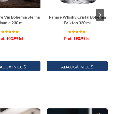
re Vin Bohemia Sterna
Pahare Whisky Cristal Bohemia
laudie 230 ml
Brixton 320 ml
Evaluat la
Evaluat la
103.99
lei
190.99
lei
5.00
5.00
din 5
din 5
AUGĂ ÎN COȘ
ADAUGĂ ÎN COȘ