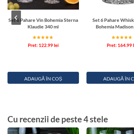
Set 6 Pahare Vin Bohemia Sterna
Set 6 Pahare Whisk
Klaudie 340 ml
Bohemia Madison
Evaluat la
Evaluat la
122.99
lei
164.99
5.00
4.67
din 5
din 5
ADAUGĂ ÎN COȘ
ADAUGĂ ÎN 
Cu recenzii de peste 4 stele