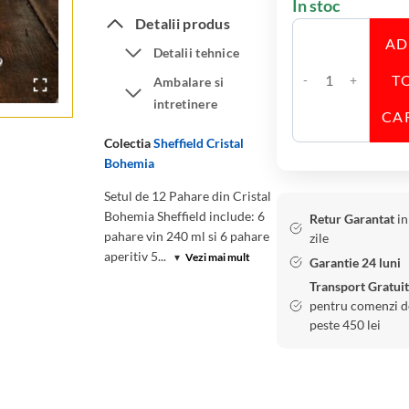
În stoc
Detalii produs
A
Detalii tehnice
T
Ambalare si
C
intretinere
a
CA
n
Colectia
Sheffield Cristal
t
Bohemia
i
Setul de 12 Pahare din Cristal
t
Bohemia Sheffield include: 6
Retur Garantat
in
a
pahare vin 240 ml si 6 pahare
zile
t
aperitiv 5...
▾
Vezi mai mult
Garantie 24 luni
e
Transport Gratuit
S
pentru comenzi d
e
peste 450 lei
t
1
2