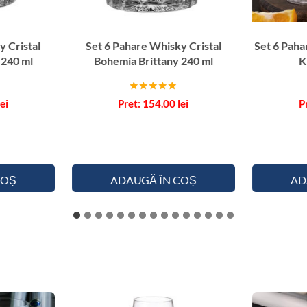
y Cristal
Set 6 Pahare Whisky Cristal
Set 6 Paha
 240 ml
Bohemia Brittany 240 ml
K
Evaluat la
lei
154.00
lei
5.00
din 5
COȘ
ADAUGĂ ÎN COȘ
AD