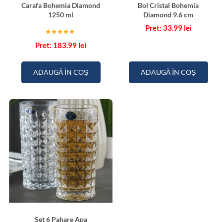
Carafa Bohemia Diamond
Bol Cristal Bohemia
1250 ml
Diamond 9.6 cm
33.99
lei
Evaluat la
183.99
lei
5.00
din 5
ADAUGĂ ÎN COȘ
ADAUGĂ ÎN COȘ
Set 6 Pahare Apa