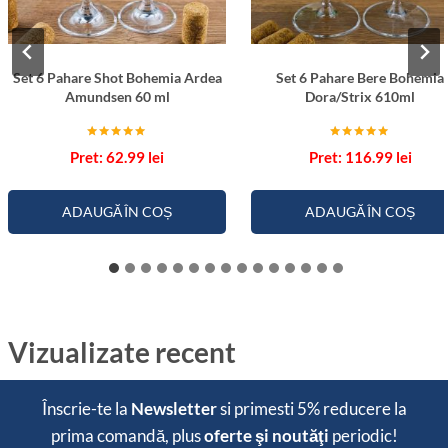
Set 6 Pahare Shot Bohemia Ardea
Set 6 Pahare Bere Bohemia
Amundsen 60 ml
Dora/Strix 610ml
Evaluat la
Evaluat la
62.99
lei
116.99
lei
5.00
5.00
din 5
din 5
ADAUGĂ ÎN COȘ
ADAUGĂ ÎN COȘ
Vizualizate recent
Înscrie-te la
Newsletter
si primesti
5% reducere
la
prima comandă, plus
oferte şi noutăţi
periodic!