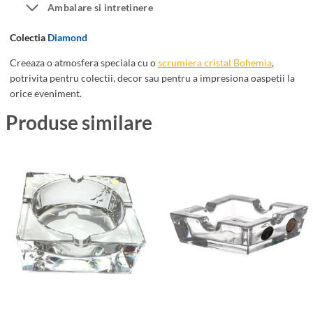
a
Ambalare si intretinere
r
m
a
Colectia
Diamond
o
C
n
r
Creeaza o atmosfera speciala cu o
scrumiera cristal Bohemia
,
d
i
potrivita pentru colectii, decor sau pentru a impresiona oaspetii la
orice eveniment.
1
s
2
t
Produse similare
c
a
m
l
B
o
h
e
m
i
a
D
i