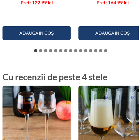
122.99
lei
164.99
lei
5.00
4.67
din 5
din 5
ADAUGĂ ÎN COȘ
ADAUGĂ ÎN COȘ
Cu recenzii de peste 4 stele