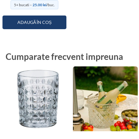
5+ bucati –
25.00
lei
/buc.
ADAUGĂ ÎN COȘ
Cumparate frecvent impreuna