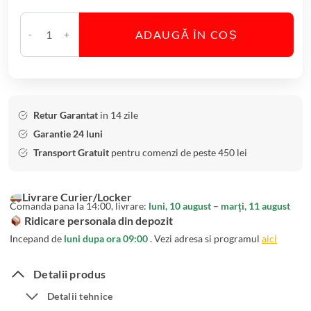
r
a
ADAUGĂ ÎN COȘ
C
C
r
a
i
n
s
t
t
i
Retur Garantat
in 14 zile
a
t
Garantie 24 luni
l
a
Transport Gratuit
pentru comenzi de peste 450 lei
B
t
o
e
Livrare Curier/Locker
h
S
Comanda pana la 14:00, livrare:
luni, 10 august – marți, 11 august
e
c
Ridicare personala din depozit
m
r
Incepand de
luni dupa ora 09:00
. Vezi adresa si programul
aici
i
u
a
m
Detalii produs
D
i
Detalii tehnice
i
e