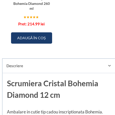
Bohemia Diamond 260
ml
Evaluat la
214.99
lei
5.00
din 5
ADAUGĂ ÎN COȘ
Descriere
Scrumiera Cristal Bohemia
Diamond 12 cm
Ambalare in cutie tip cadou inscriptionata Bohemia.