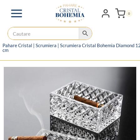
Skip
to
0
content
Pahare Cristal
|
Scrumiera
|
Scrumiera Cristal Bohemia Diamond 1
cm