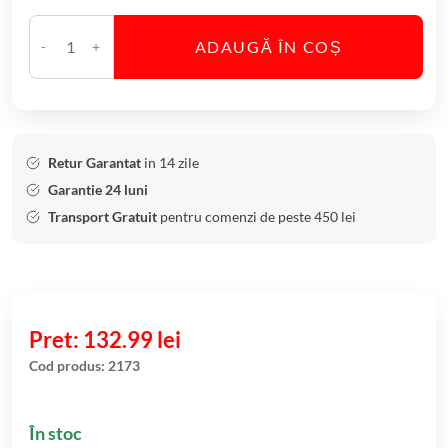
ADAUGĂ ÎN COȘ
C
a
n
t
i
Retur Garantat
in 14 zile
t
Garantie 24 luni
a
Transport Gratuit
pentru comenzi de peste 450 lei
t
e
S
c
r
132.99
lei
u
Cod produs:
2173
m
i
În stoc
e