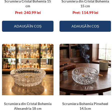
Scrumiera Cristal Bohemia 15
Scrumiera din Cristal Bohemia
a
cm
15 cm
m
240.99
lei
114.99
lei
o
n
ADAUGĂ ÎN COȘ
ADAUGĂ ÎN COȘ
d
1
2
c
m
Scrumiera din Cristal Bohemia
Scrumiera Bohemia Pinwheel
Alexandria 18 cm
14.5cm