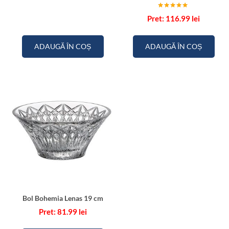
Evaluat la
116.99
lei
5.00
din 5
ADAUGĂ ÎN COȘ
ADAUGĂ ÎN COȘ
Bol Bohemia Lenas 19 cm
81.99
lei