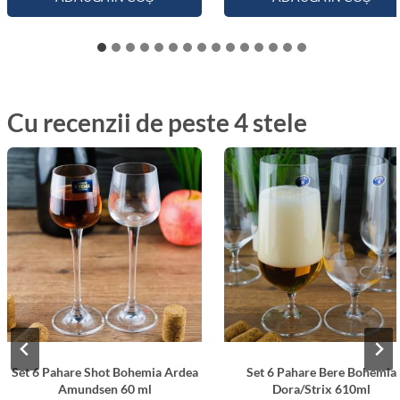
Cu recenzii de peste 4 stele
Set 6 Pahare Shot Bohemia Ardea
Set 6 Pahare Bere Bohemia
Amundsen 60 ml
Dora/Strix 610ml