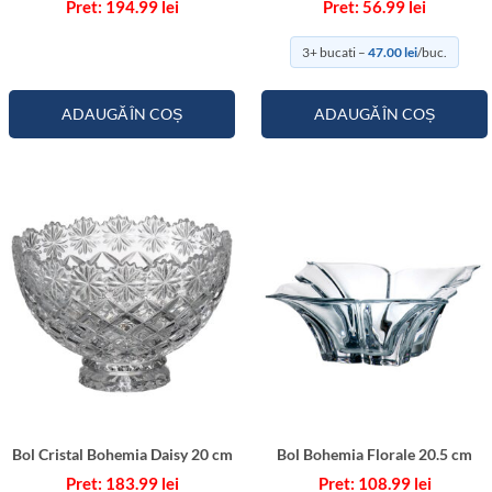
194.99
lei
56.99
lei
m
3+ bucati –
47.00
lei
/buc.
ADAUGĂ ÎN COȘ
ADAUGĂ ÎN COȘ
Bol Cristal Bohemia Daisy 20 cm
Bol Bohemia Florale 20.5 cm
183.99
lei
108.99
lei