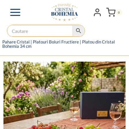
Skip
to
0
content
Pahare Cristal
|
Platouri Boluri Fructiere
|
Platou din Cristal
Bohemia 34 cm