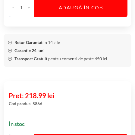
ADAUGĂ ÎN COȘ
C
a
n
t
i
Retur Garantat
in 14 zile
t
Garantie 24 luni
a
Transport Gratuit
pentru comenzi de peste 450 lei
t
e
P
l
a
218.99
lei
t
Cod produs:
5866
o
u
În stoc
d
i