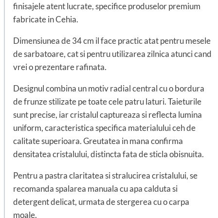
finisajele atent lucrate, specifice produselor premium
fabricate in Cehia.
Dimensiunea de 34 cm il face practic atat pentru mesele
de sarbatoare, cat si pentru utilizarea zilnica atunci cand
vrei o prezentare rafinata.
Designul combina un motiv radial central cu o bordura
de frunze stilizate pe toate cele patru laturi. Taieturile
sunt precise, iar cristalul captureaza si reflecta lumina
uniform, caracteristica specifica materialului ceh de
calitate superioara. Greutatea in mana confirma
densitatea cristalului, distincta fata de sticla obisnuita.
Pentru a pastra claritatea si stralucirea cristalului, se
recomanda spalarea manuala cu apa calduta si
detergent delicat, urmata de stergerea cu o carpa
moale.