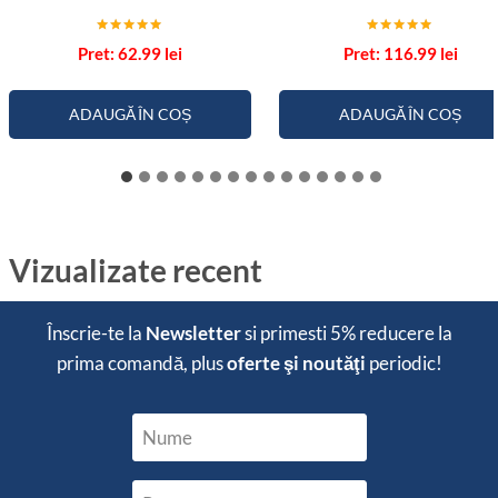
Evaluat la
Evaluat la
62.99
lei
116.99
lei
5.00
5.00
din 5
din 5
ADAUGĂ ÎN COȘ
ADAUGĂ ÎN COȘ
Vizualizate recent
Înscrie-te la
Newsletter
si primesti
5% reducere
la
prima comandă, plus
oferte şi noutăţi
periodic!