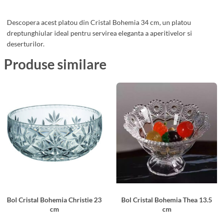
m
n
C
Descopera acest platou din Cristal Bohemia 34 cm, un platou
r
dreptunghiular ideal pentru servirea eleganta a aperitivelor si
i
deserturilor.
s
Produse similare
t
a
l
B
o
h
e
m
i
a
3
Bol Cristal Bohemia Christie 23
Bol Cristal Bohemia Thea 13.5
4
cm
cm
c