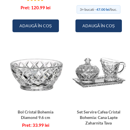
Evaluat la
120.99
lei
5.00
3+ bucati -
47.00
lei
/buc.
din 5
ADAUGĂ ÎN COȘ
ADAUGĂ ÎN COȘ
Bol Cristal Bohemia
Set Servire Cafea Cristal
Diamond 9.6 cm
Bohemia: Cana Lapte
Zaharnita Tava
33.99
lei