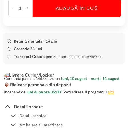
n
ADAUGĂ ÎN COȘ
C
C
r
a
i
n
s
t
t
i
Retur Garantat
in 14 zile
a
t
Garantie 24 luni
l
a
Transport Gratuit
pentru comenzi de peste 450 lei
B
t
o
e
Livrare Curier/Locker
h
P
Comanda pana la 14:00, livrare:
luni, 10 august – marți, 11 august
e
l
Ridicare personala din depozit
m
a
Incepand de
luni dupa ora 09:00
. Vezi adresa si programul
aici
i
t
a
o
Detalii produs
3
u
Detalii tehnice
4
d
c
Ambalare si intretinere
i