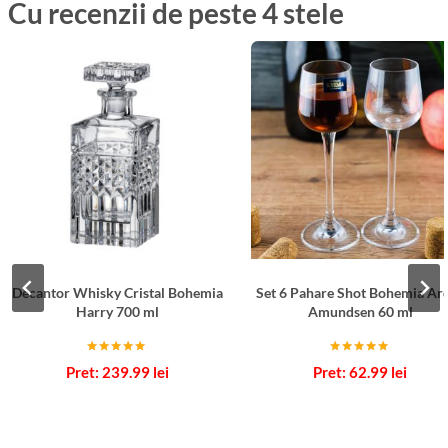
Cu recenzii de peste 4 stele
Decantor Whisky Cristal Bohemia
Set 6 Pahare Shot Bohemia Ar
Harry 700 ml
Amundsen 60 ml
Evaluat la
Evaluat la
239.99
lei
62.99
lei
5.00
5.00
din 5
din 5