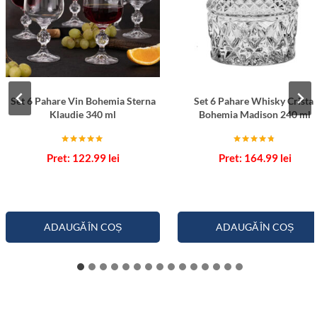
Set 6 Pahare Vin Bohemia Sterna
Set 6 Pahare Whisky Cristal
Klaudie 340 ml
Bohemia Madison 240 ml
Evaluat la
Evaluat la
122.99
lei
164.99
lei
5.00
4.67
din 5
din 5
ADAUGĂ ÎN COȘ
ADAUGĂ ÎN COȘ