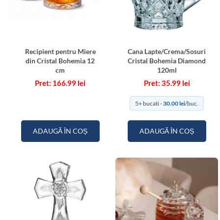
Recipient pentru Miere
Cana Lapte/Crema/Sosuri
din Cristal Bohemia 12
Cristal Bohemia Diamond
cm
120ml
166.99
lei
35.99
lei
5+ bucati -
30.00
lei
/buc.
ADAUGĂ ÎN COȘ
ADAUGĂ ÎN COȘ