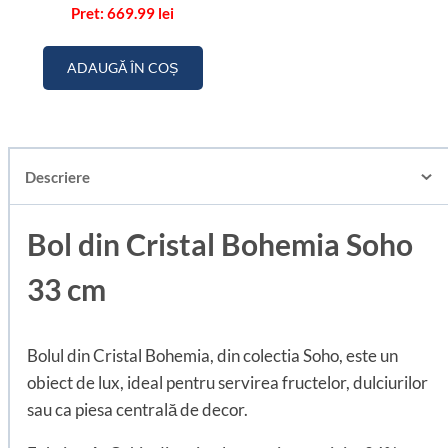
Evaluat la
669.99
lei
5.00
din 5
ADAUGĂ ÎN COȘ
Descriere
Bol din Cristal Bohemia Soho
33 cm
Bolul din Cristal Bohemia, din colectia Soho, este un
obiect de lux, ideal pentru servirea fructelor, dulciurilor
sau ca piesa centrală de decor.