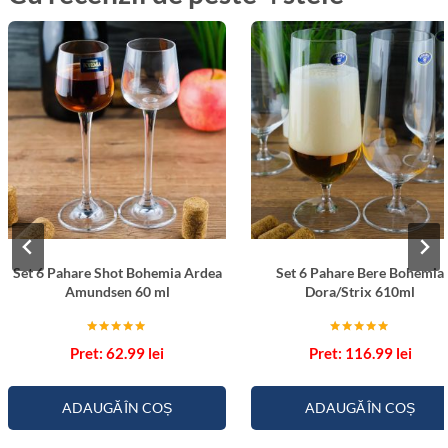
Set 6 Pahare Shot Bohemia Ardea
Set 6 Pahare Bere Bohemia
Amundsen 60 ml
Dora/Strix 610ml
Evaluat la
Evaluat la
62.99
lei
116.99
lei
5.00
5.00
din 5
din 5
ADAUGĂ ÎN COȘ
ADAUGĂ ÎN COȘ