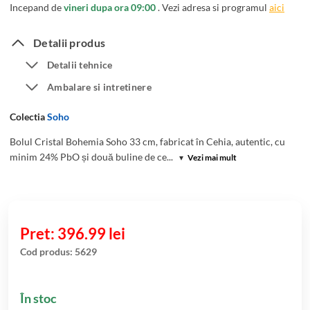
Incepand de
vineri dupa ora 09:00
. Vezi adresa si programul
aici
Detalii produs
Detalii tehnice
Ambalare si intretinere
Colectia
Soho
Bolul Cristal Bohemia Soho 33 cm, fabricat în Cehia, autentic, cu
minim 24% PbO și două buline de ce...
▾
Vezi mai mult
396.99
lei
Cod produs:
5629
În stoc