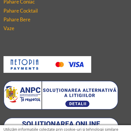
Pahare Coniac
Pahare Cocktail
Pahare Bere
Vaze
Utilizăm informațiile colectate prin cookie-uri și tehnologii similare