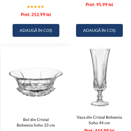
95.99
lei
Evaluat la
252.99
lei
5.00
din 5
ADAUGĂ ÎN COȘ
ADAUGĂ ÎN COȘ
Vaza din Cristal Bohemia
Bol din Cristal
Soho 44 cm
Bohemia Soho 33 cm
444.99
lei