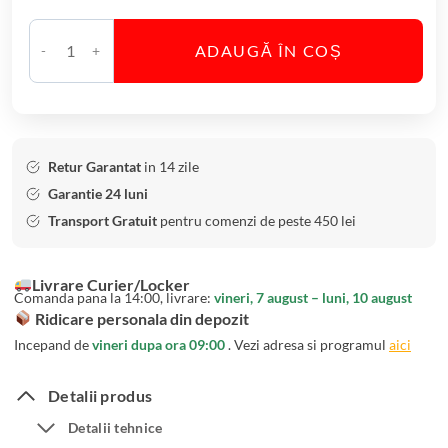
r
i
ADAUGĂ ÎN COȘ
s
C
t
a
a
n
l
t
B
i
Retur Garantat
in 14 zile
o
t
Garantie 24 luni
h
a
Transport Gratuit
pentru comenzi de peste 450 lei
e
t
m
e
Livrare Curier/Locker
i
B
Comanda pana la 14:00, livrare:
vineri, 7 august – luni, 10 august
a
o
Ridicare personala din depozit
S
l
Incepand de
vineri dupa ora 09:00
. Vezi adresa si programul
aici
o
d
h
i
Detalii produs
o
n
Detalii tehnice
3
C