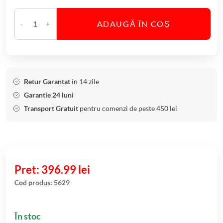
ADAUGĂ ÎN COȘ
C
a
n
t
i
Retur Garantat
in 14 zile
t
Garantie 24 luni
a
Transport Gratuit
pentru comenzi de peste 450 lei
t
e
B
o
l
396.99
lei
d
Cod produs:
5629
i
n
În stoc
C