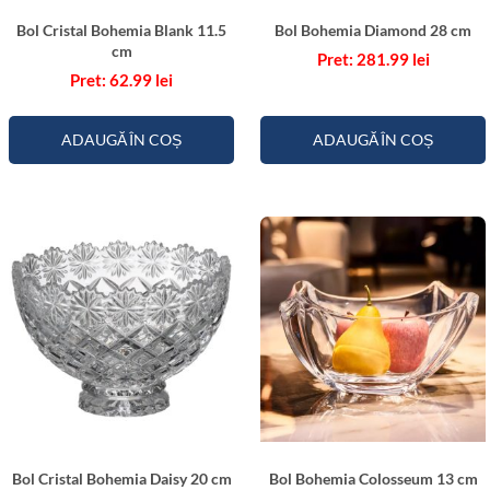
3
Bol Cristal Bohemia Blank 11.5
Bol Bohemia Diamond 28 cm
c
cm
281.99
lei
m
62.99
lei
ADAUGĂ ÎN COȘ
ADAUGĂ ÎN COȘ
Bol Cristal Bohemia Daisy 20 cm
Bol Bohemia Colosseum 13 cm