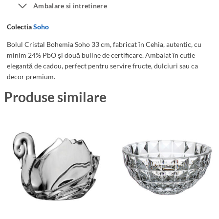
3
Ambalare si intretinere
r
c
i
Colectia
Soho
m
s
t
Bolul Cristal Bohemia Soho 33 cm, fabricat în Cehia, autentic, cu
a
minim 24% PbO și două buline de certificare. Ambalat în cutie
elegantă de cadou, perfect pentru servire fructe, dulciuri sau ca
l
decor premium.
B
o
Produse similare
h
e
m
i
a
S
o
h
o
3