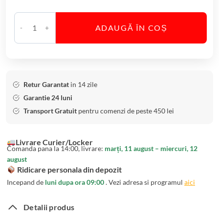
m
i
ADAUGĂ ÎN COȘ
a
C
W
a
a
n
v
t
e
i
Retur Garantat
in 14 zile
2
t
Garantie 24 luni
2
a
Transport Gratuit
pentru comenzi de peste 450 lei
c
t
m
e
Livrare Curier/Locker
B
Comanda pana la 14:00, livrare:
marți, 11 august – miercuri, 12
o
august
l
Ridicare personala din depozit
B
Incepand de
luni dupa ora 09:00
. Vezi adresa si programul
aici
o
h
Detalii produs
e