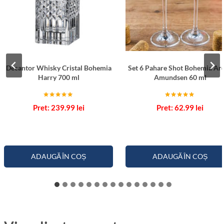
Decantor Whisky Cristal Bohemia
Set 6 Pahare Shot Bohemia Ar
Harry 700 ml
Amundsen 60 ml
Evaluat la
Evaluat la
239.99
lei
62.99
lei
5.00
5.00
din 5
din 5
ADAUGĂ ÎN COȘ
ADAUGĂ ÎN COȘ