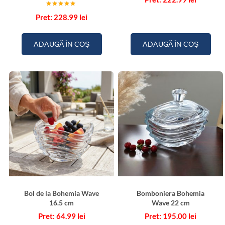
Evaluat la
228.99
lei
5.00
din 5
ADAUGĂ ÎN COȘ
ADAUGĂ ÎN COȘ
Bol de la Bohemia Wave
Bomboniera Bohemia
16.5 cm
Wave 22 cm
64.99
lei
195.00
lei