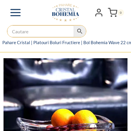
Skip
to
0
content
Pahare Cristal
|
Platouri Boluri Fructiere
|
Bol Bohemia Wave 22 c