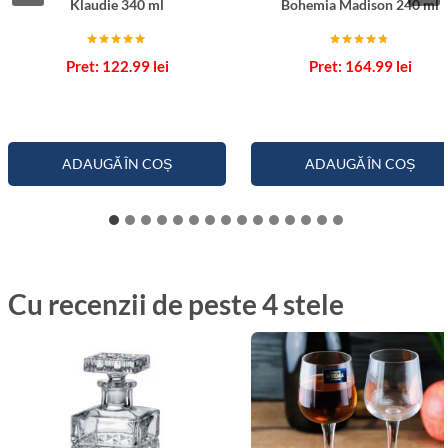
Klaudie 340 ml
Bohemia Madison 240 ml
Evaluat la
Evaluat la
122.99
lei
164.99
lei
5.00
4.67
din 5
din 5
ADAUGĂ ÎN COȘ
ADAUGĂ ÎN COȘ
Cu recenzii de peste 4 stele