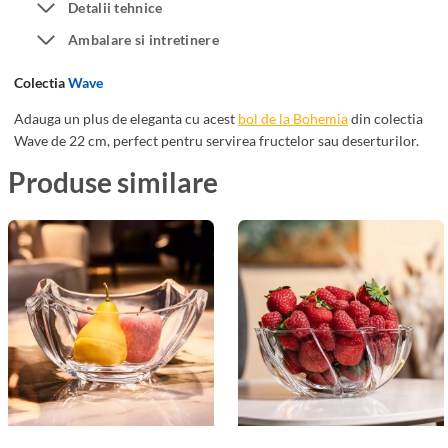
Detalii tehnice
m
Ambalare si intretinere
i
a
Colectia
Wave
W
a
Adauga un plus de eleganta cu acest
bol de la Bohemia
din colectia
Wave de 22 cm, perfect pentru servirea fructelor sau deserturilor.
v
e
Produse similare
2
2
c
m