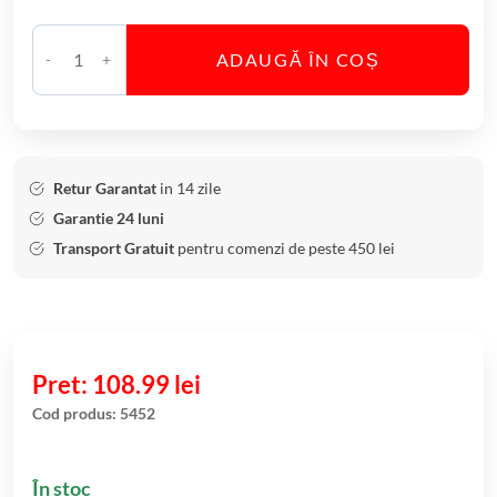
ADAUGĂ ÎN COȘ
C
a
n
t
i
Retur Garantat
in 14 zile
t
Garantie 24 luni
a
Transport Gratuit
pentru comenzi de peste 450 lei
t
e
B
o
l
108.99
lei
B
Cod produs:
5452
o
h
În stoc
e