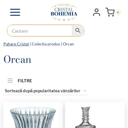
Skip
to
0
content
Pahare Cristal
|
Colectia produs
|
Orcan
Orcan
FILTRE