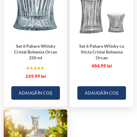
Set 6 Pahare Whisky
Set 6 Pahare Whisky cu
Cristal Bohemia Orcan
Sticla Cristal Bohemia
250 ml
Orcan
484.99
lei
Evaluat la
249.99
lei
5.00
din 5
ADAUGĂ ÎN COȘ
ADAUGĂ ÎN COȘ