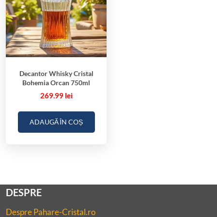
Decantor Whisky Cristal
Bohemia Orcan 750ml
269.99
lei
ADAUGĂ ÎN COȘ
DESPRE
Despre Pahare-Cristal.ro