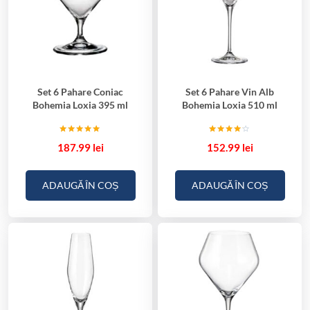
Set 6 Pahare Coniac
Set 6 Pahare Vin Alb
Bohemia Loxia 395 ml
Bohemia Loxia 510 ml
Evaluat la
Evaluat
187.99
lei
152.99
lei
5.00
la
din 5
4.00
din 5
ADAUGĂ ÎN COȘ
ADAUGĂ ÎN COȘ