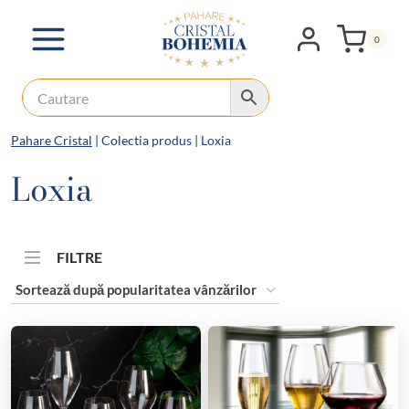
Skip
to
0
content
Pahare Cristal
|
Colectia produs
|
Loxia
Loxia
FILTRE