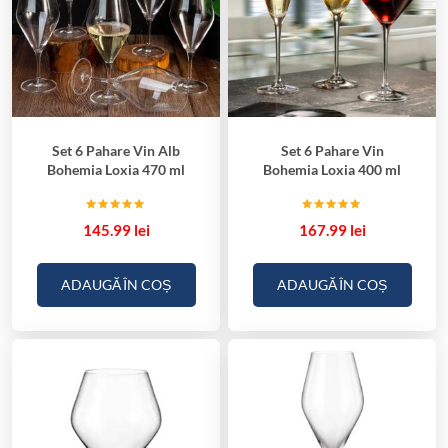
Set 6 Pahare Vin Alb
Set 6 Pahare Vin
Bohemia Loxia 470 ml
Bohemia Loxia 400 ml
Evaluat la
Evaluat la
145.99
lei
167.99
lei
5.00
5.00
din 5
din 5
ADAUGĂ ÎN COȘ
ADAUGĂ ÎN COȘ