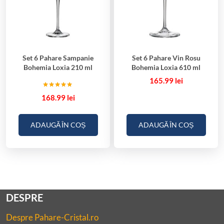
Set 6 Pahare Sampanie
Set 6 Pahare Vin Rosu
Bohemia Loxia 210 ml
Bohemia Loxia 610 ml
165.99
lei
Evaluat la
168.99
lei
5.00
din 5
ADAUGĂ ÎN COȘ
ADAUGĂ ÎN COȘ
DESPRE
Despre Pahare-Cristal.ro