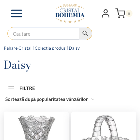
Skip
to
0
content
Pahare Cristal
|
Colectia produs
|
Daisy
Daisy
FILTRE