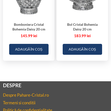
Bomboniera Cristal
Bol Cristal Bohemia
Bohemia Daisy 20 cm
Daisy 20 cm
145.99
lei
183.99
lei
ADAUGĂ ÎN COȘ
ADAUGĂ ÎN COȘ
DESPRE
Despre Pahare-Cristal.ro
Termeni si conditii
Politică de confidențialitate