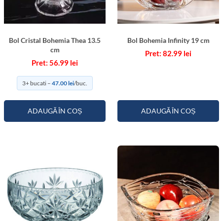
Bol Cristal Bohemia Thea 13.5
Bol Bohemia Infinity 19 cm
cm
82.99
lei
56.99
lei
3+ bucati –
47.00
lei
/buc.
ADAUGĂ ÎN COȘ
ADAUGĂ ÎN COȘ