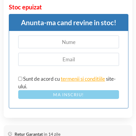
Stoc epuizat
Anunta-ma cand revine in stoc!
Sunt de acord cu
termenii si conditiile
site-
ului.
MA INSCRIU!
Retur Garantat
in 14 zile