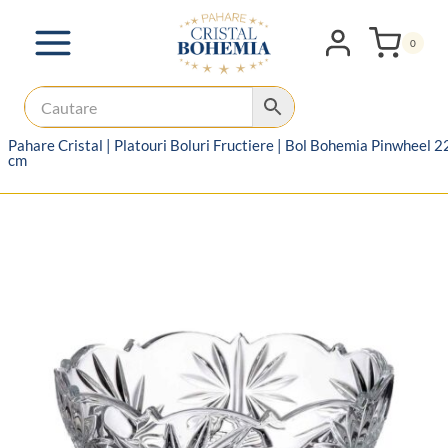
Skip
to
0
content
Pahare Cristal
|
Platouri Boluri Fructiere
|
Bol Bohemia Pinwheel 2
cm